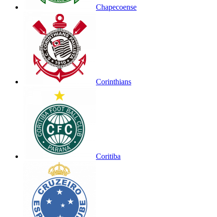
Chapecoense
Corinthians
Coritiba