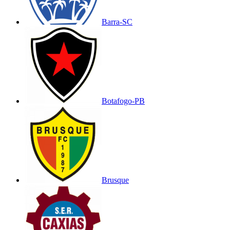
Barra-SC
Botafogo-PB
Brusque