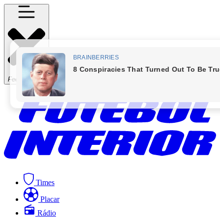
Fechar Menu
Times
Placar
Rádio