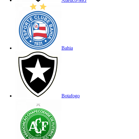
Atlético-MG
Bahia
Botafogo