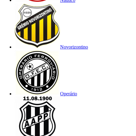
Náutico
Novorizontino
Operário