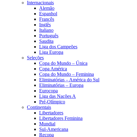
Internacionais
Alemão
Espanhol
Francês
Inglês
Italiano
Português
Saudita
Liga dos Campeões
Liga Europa
Seleções
Copa do Mundo – Única
Copa América
Copa do Mundo – Feminina
Eliminatórias – América do Sul
Eliminatórias – Europa
Eurocopa
Liga das Nações A
Pré-Olímpico
Continentais
Libertadores
Libertadores Feminina
Mundial
Sul-Americana
Recopa