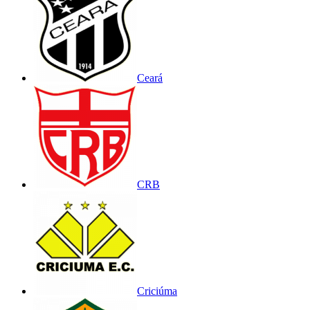
Ceará
CRB
Criciúma