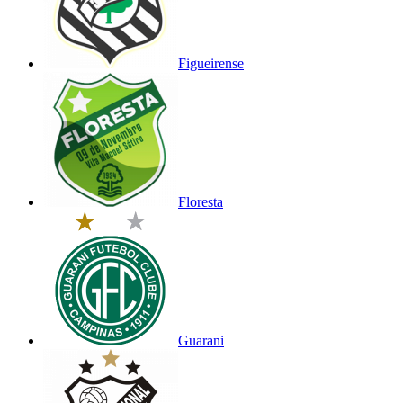
Figueirense
Floresta
Guarani