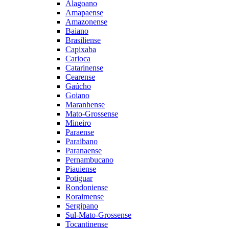
Alagoano
Amapaense
Amazonense
Baiano
Brasiliense
Capixaba
Carioca
Catarinense
Cearense
Gaúcho
Goiano
Maranhense
Mato-Grossense
Mineiro
Paraense
Paraibano
Paranaense
Pernambucano
Piauiense
Potiguar
Rondoniense
Roraimense
Sergipano
Sul-Mato-Grossense
Tocantinense