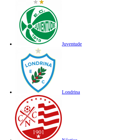
Juventude
Londrina