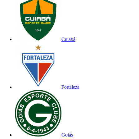
Cuiabá
Fortaleza
Goiás