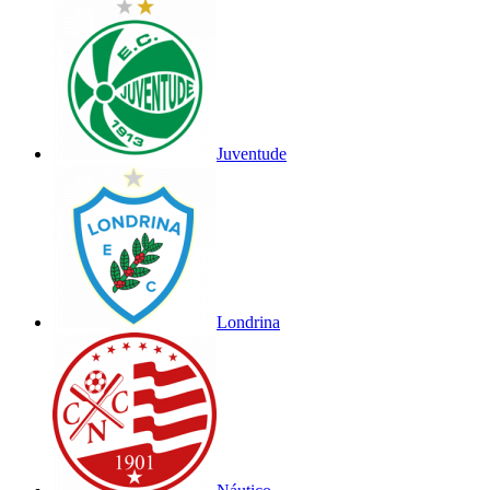
Juventude
Londrina