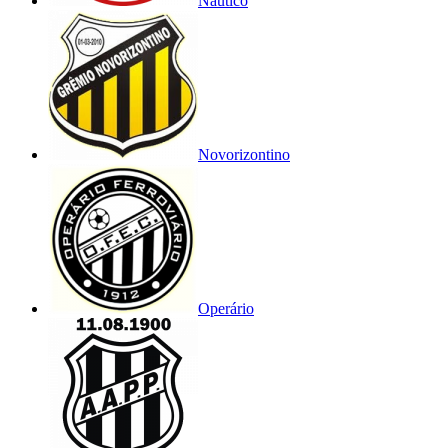
Náutico
Novorizontino
Operário