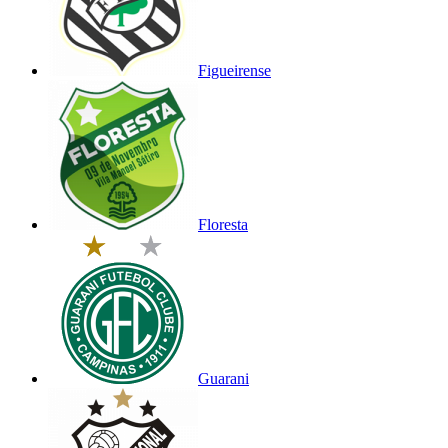
Figueirense
Floresta
Guarani