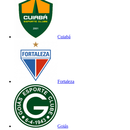
Cuiabá
Fortaleza
Goiás