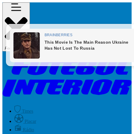
Fechar Menu
Times
Placar
Rádio