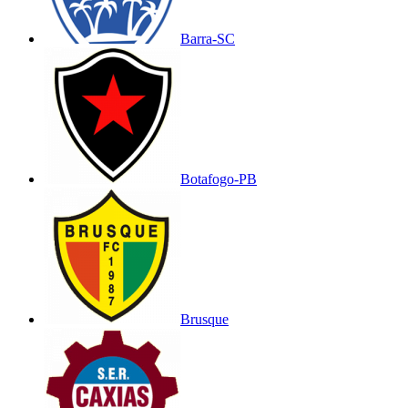
Barra-SC
Botafogo-PB
Brusque