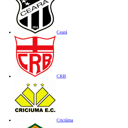
Ceará
CRB
Criciúma