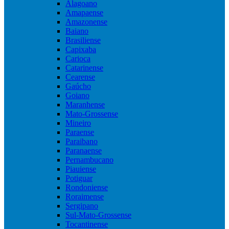
Alagoano
Amapaense
Amazonense
Baiano
Brasiliense
Capixaba
Carioca
Catarinense
Cearense
Gaúcho
Goiano
Maranhense
Mato-Grossense
Mineiro
Paraense
Paraibano
Paranaense
Pernambucano
Piauiense
Potiguar
Rondoniense
Roraimense
Sergipano
Sul-Mato-Grossense
Tocantinense