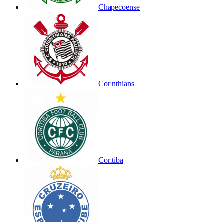
Chapecoense
Corinthians
Coritiba