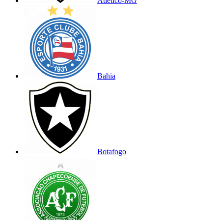
Atlético-MG
Bahia
Botafogo