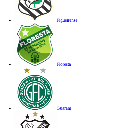
Figueirense
Floresta
Guarani