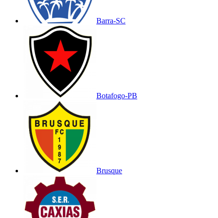
Barra-SC
Botafogo-PB
Brusque