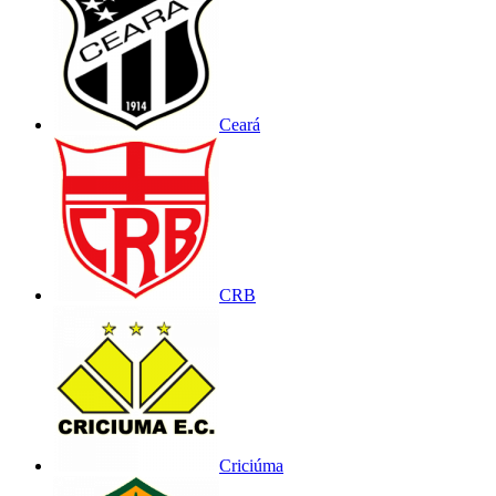
Ceará
CRB
Criciúma