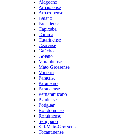
Alagoano
Amapaense
Amazonense
Baiano
Brasiliense
Capixaba
Carioca
Catarinense
Cearense
Gaúcho
Goiano
Maranhense
Mato-Grossense
Mineiro
Paraense
Paraibano
Paranaense
Pernambucano
Piauiense
Potiguar
Rondoniense
Roraimense
Sergipano
Sul-Mato-Grossense
Tocantinense