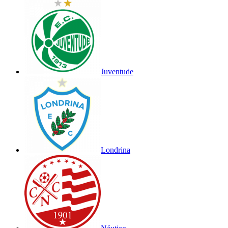
Juventude
Londrina