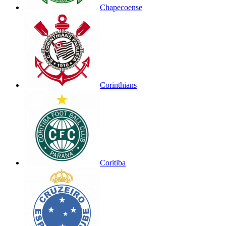
Chapecoense
Corinthians
Coritiba