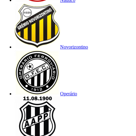
Náutico
Novorizontino
Operário