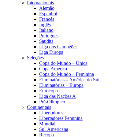
Internacionais
Alemão
Espanhol
Francês
Inglês
Italiano
Português
Saudita
Liga dos Campeões
Liga Europa
Seleções
Copa do Mundo – Única
Copa América
Copa do Mundo – Feminina
Eliminatórias – América do Sul
Eliminatórias – Europa
Eurocopa
Liga das Nações A
Pré-Olímpico
Continentais
Libertadores
Libertadores Feminina
Mundial
Sul-Americana
Recopa