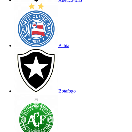
Atlético-MG
Bahia
Botafogo