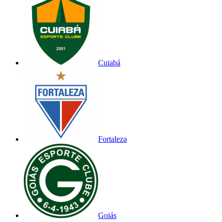
Cuiabá
Fortaleza
Goiás