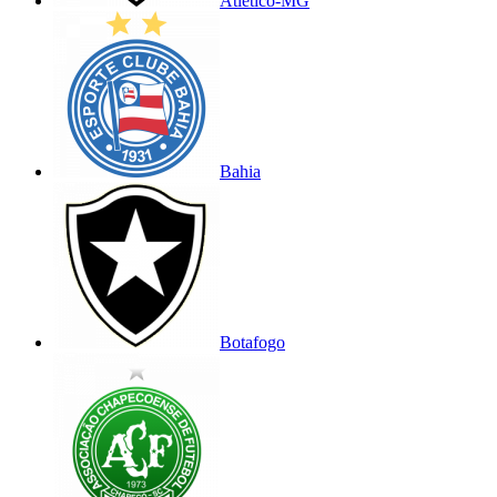
Atlético-MG
Bahia
Botafogo