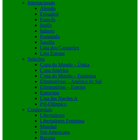
Internacionais
Alemão
Espanhol
Francês
Inglês
Italiano
Português
Saudita
Liga dos Campeões
Liga Europa
Seleções
Copa do Mundo – Única
Copa América
Copa do Mundo – Feminina
Eliminatórias – América do Sul
Eliminatórias – Europa
Eurocopa
Liga das Nações A
Pré-Olímpico
Continentais
Libertadores
Libertadores Feminina
Mundial
Sul-Americana
Recopa