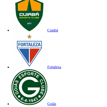
Cuiabá
Fortaleza
Goiás