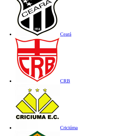
Ceará
CRB
Criciúma