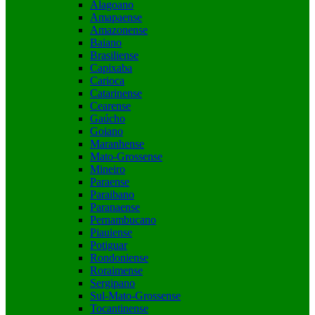
Alagoano
Amapaense
Amazonense
Baiano
Brasiliense
Capixaba
Carioca
Catarinense
Cearense
Gaúcho
Goiano
Maranhense
Mato-Grossense
Mineiro
Paraense
Paraibano
Paranaense
Pernambucano
Piauiense
Potiguar
Rondoniense
Roraimense
Sergipano
Sul-Mato-Grossense
Tocantinense