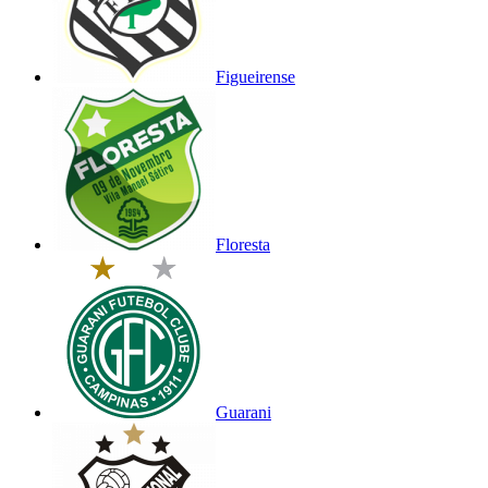
Figueirense
Floresta
Guarani