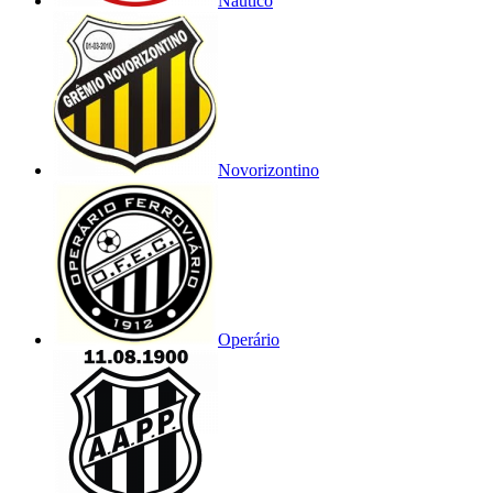
Náutico
Novorizontino
Operário