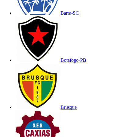
Barra-SC
Botafogo-PB
Brusque