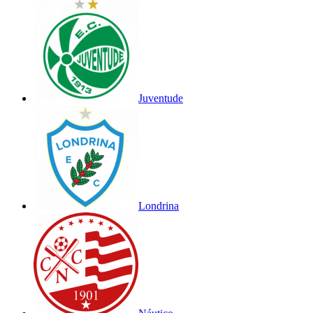
Juventude
Londrina