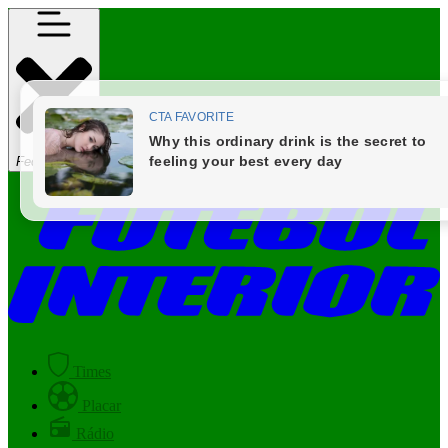
Fechar Menu
Times
Placar
Rádio