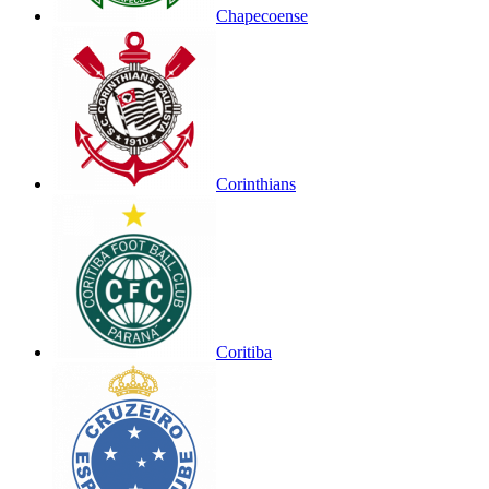
Chapecoense
Corinthians
Coritiba