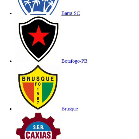
Barra-SC
Botafogo-PB
Brusque