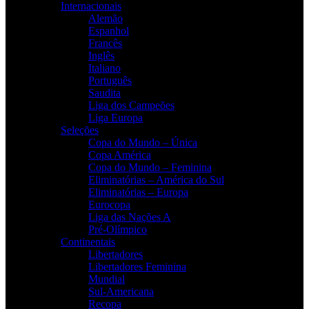
Internacionais
Alemão
Espanhol
Francês
Inglês
Italiano
Português
Saudita
Liga dos Campeões
Liga Europa
Seleções
Copa do Mundo – Única
Copa América
Copa do Mundo – Feminina
Eliminatórias – América do Sul
Eliminatórias – Europa
Eurocopa
Liga das Nações A
Pré-Olímpico
Continentais
Libertadores
Libertadores Feminina
Mundial
Sul-Americana
Recopa