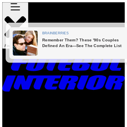
Fechar Menu
Times
Placar
Rádio