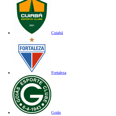
Cuiabá
Fortaleza
Goiás