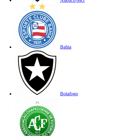
Atlético-MG
Bahia
Botafogo