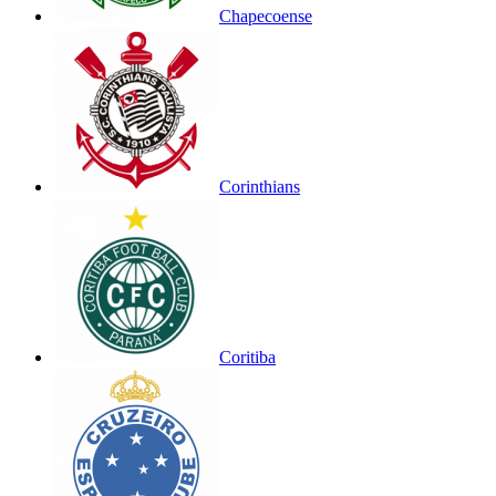
Chapecoense
Corinthians
Coritiba