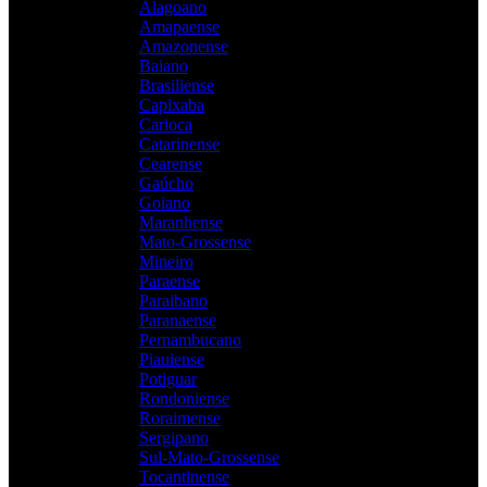
Alagoano
Amapaense
Amazonense
Baiano
Brasiliense
Capixaba
Carioca
Catarinense
Cearense
Gaúcho
Goiano
Maranhense
Mato-Grossense
Mineiro
Paraense
Paraibano
Paranaense
Pernambucano
Piauiense
Potiguar
Rondoniense
Roraimense
Sergipano
Sul-Mato-Grossense
Tocantinense