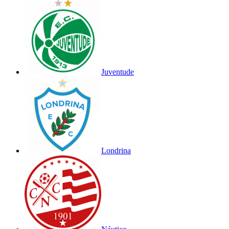
Juventude
Londrina