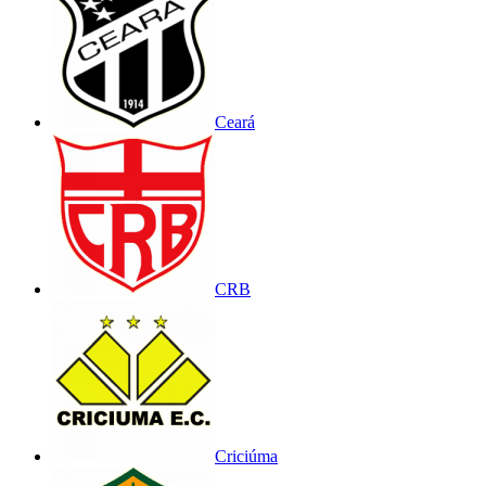
Ceará
CRB
Criciúma