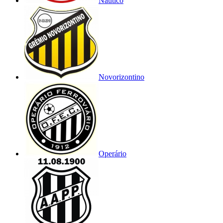
Náutico
Novorizontino
Operário