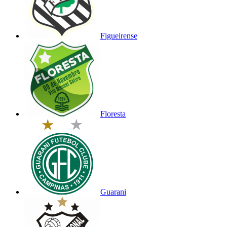
Figueirense
Floresta
Guarani