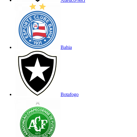
Atlético-MG
Bahia
Botafogo