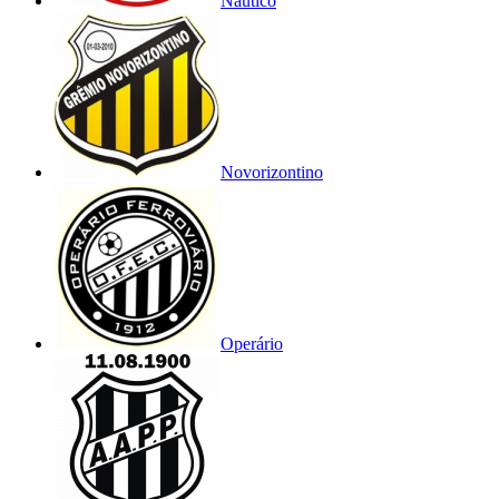
Náutico
Novorizontino
Operário