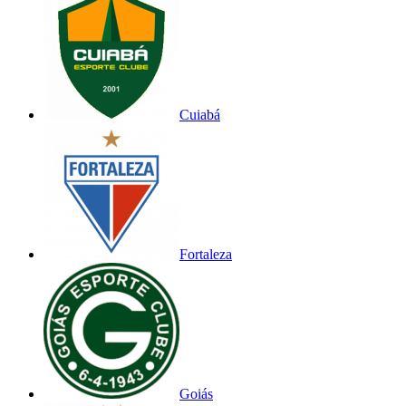
Cuiabá
Fortaleza
Goiás