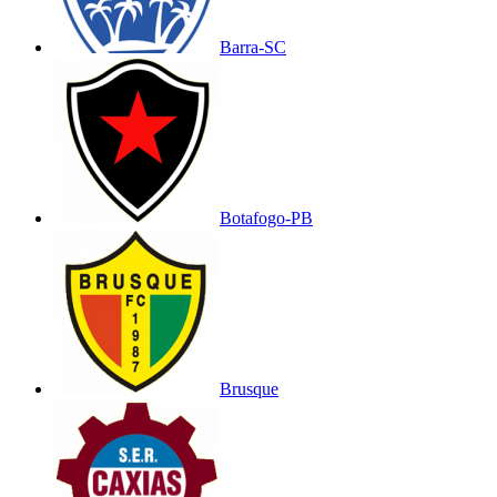
Barra-SC
Botafogo-PB
Brusque