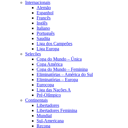
Internacionais
Alemão
Espanhol
Francês
Inglês
Italiano
Português
Saudita
Liga dos Campeões
Liga Europa
Seleções
Copa do Mundo – Única
Copa América
Copa do Mundo – Feminina
Eliminatórias – América do Sul
Eliminatórias – Europa
Eurocopa
Liga das Nações A
Pré-Olímpico
Continentais
Libertadores
Libertadores Feminina
Mundial
Sul-Americana
Recopa