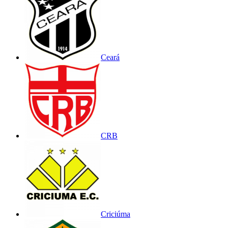
Ceará
CRB
Criciúma