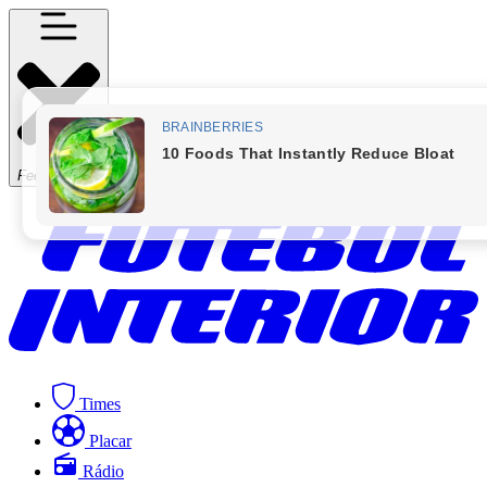
Fechar Menu
Times
Placar
Rádio