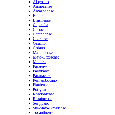
Alagoano
Amapaense
Amazonense
Baiano
Brasiliense
Capixaba
Carioca
Catarinense
Cearense
Gaúcho
Goiano
Maranhense
Mato-Grossense
Mineiro
Paraense
Paraibano
Paranaense
Pernambucano
Piauiense
Potiguar
Rondoniense
Roraimense
Sergipano
Sul-Mato-Grossense
Tocantinense