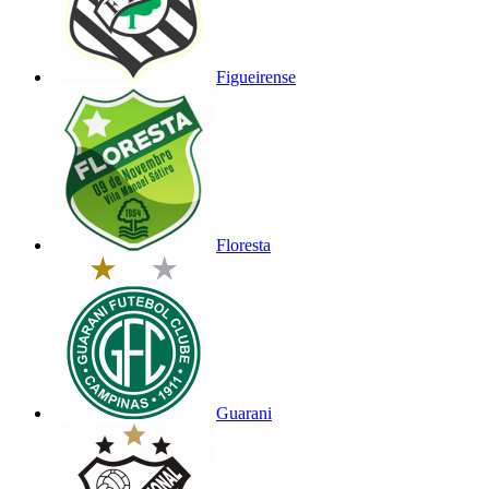
Figueirense
Floresta
Guarani