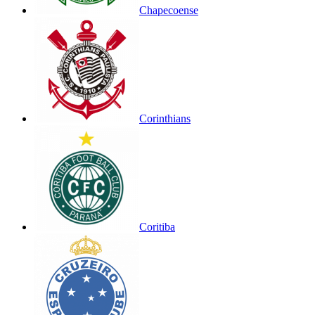
Chapecoense
Corinthians
Coritiba