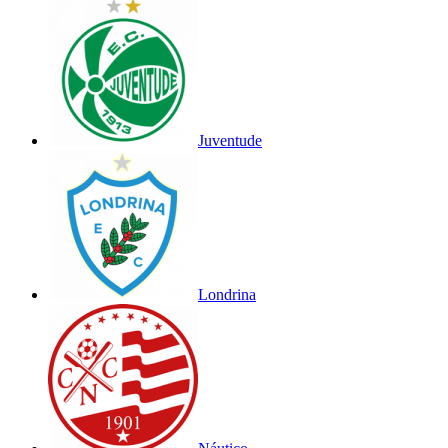
Juventude
Londrina