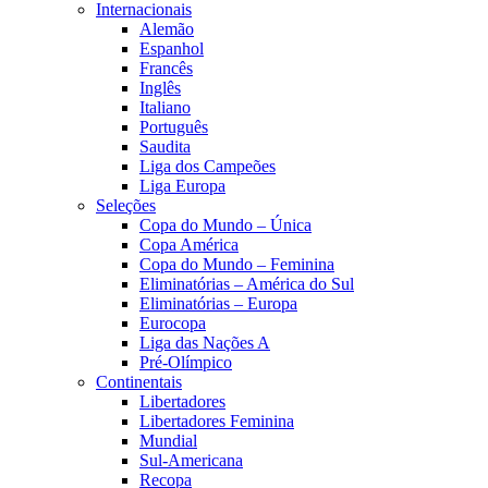
Internacionais
Alemão
Espanhol
Francês
Inglês
Italiano
Português
Saudita
Liga dos Campeões
Liga Europa
Seleções
Copa do Mundo – Única
Copa América
Copa do Mundo – Feminina
Eliminatórias – América do Sul
Eliminatórias – Europa
Eurocopa
Liga das Nações A
Pré-Olímpico
Continentais
Libertadores
Libertadores Feminina
Mundial
Sul-Americana
Recopa