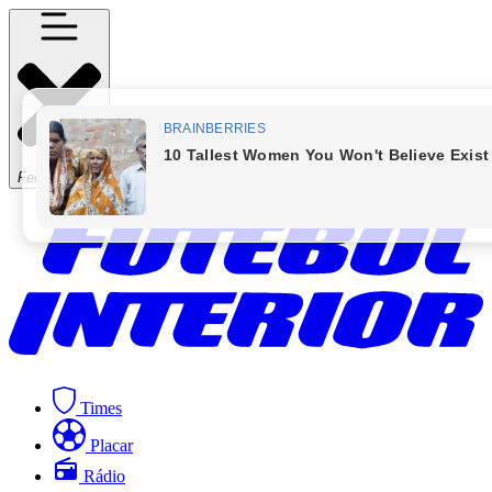
Fechar Menu
Times
Placar
Rádio