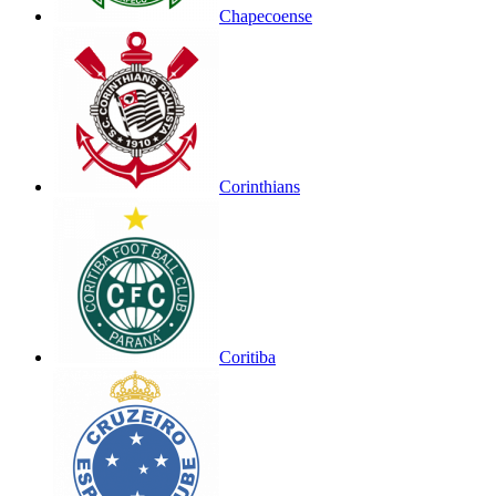
Chapecoense
Corinthians
Coritiba