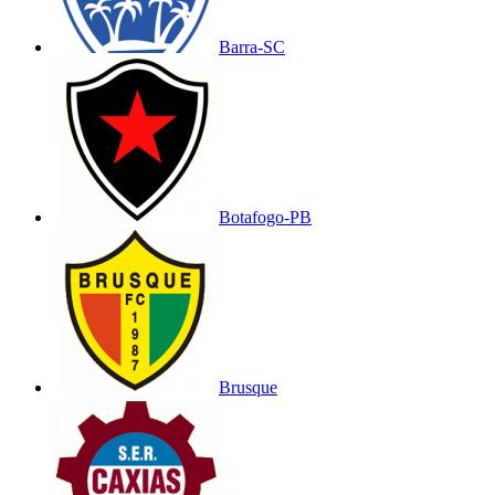
Barra-SC
Botafogo-PB
Brusque