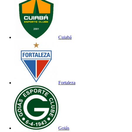
Cuiabá
Fortaleza
Goiás