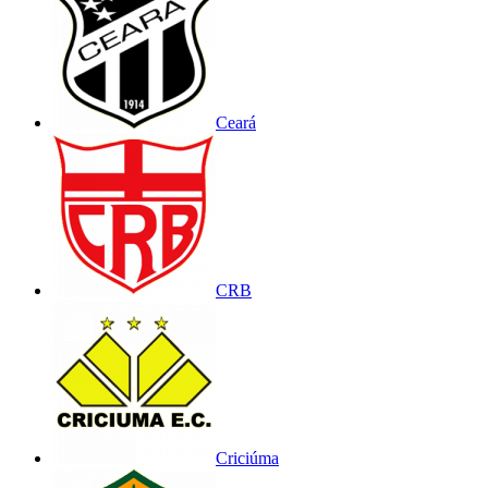
Ceará
CRB
Criciúma