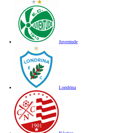
Juventude
Londrina