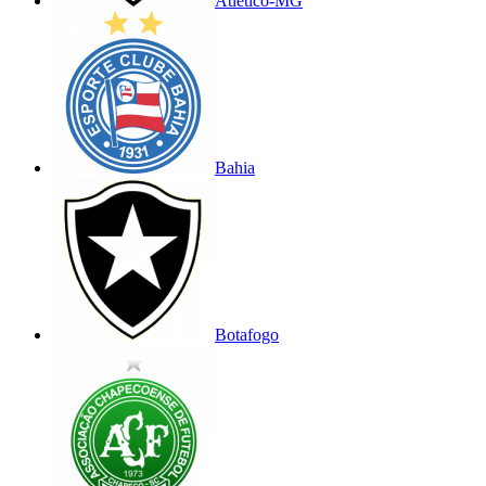
Atlético-MG
Bahia
Botafogo