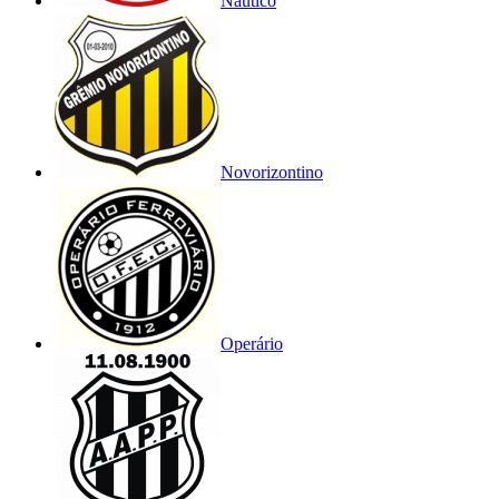
Náutico
Novorizontino
Operário