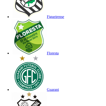
Figueirense
Floresta
Guarani