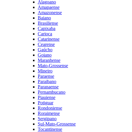
Alagoano
Amapaense
Amazonense
Baiano
Brasiliense
Capixaba
Carioca
Catarinense
Cearense
Gaúcho
Goiano
Maranhense
Mato-Grossense
Mineiro
Paraense
Paraibano
Paranaense
Pernambucano
Piauiense
Potiguar
Rondoniense
Roraimense
Sergipano
Sul-Mato-Grossense
Tocantinense