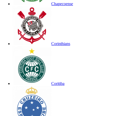
Chapecoense
Corinthians
Coritiba