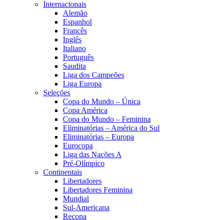
Internacionais
Alemão
Espanhol
Francês
Inglês
Italiano
Português
Saudita
Liga dos Campeões
Liga Europa
Seleções
Copa do Mundo – Única
Copa América
Copa do Mundo – Feminina
Eliminatórias – América do Sul
Eliminatórias – Europa
Eurocopa
Liga das Nações A
Pré-Olímpico
Continentais
Libertadores
Libertadores Feminina
Mundial
Sul-Americana
Recopa