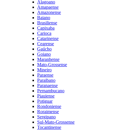
Alagoano
Amapaense
Amazonense
Baiano
Brasiliense
Capixaba
Carioca
Catarinense
Cearense
Gaúcho
Goiano
Maranhense
Mato-Grossense
Mineiro
Paraense
Paraibano
Paranaense
Pernambucano
Piauiense
Potiguar
Rondoniense
Roraimense
Sergipano
Sul-Mato-Grossense
Tocantinense