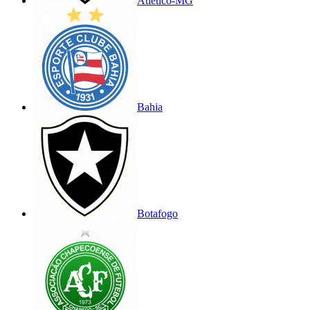
Atlético-MG
Bahia
Botafogo