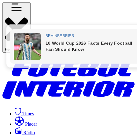
Fechar Menu
Times
Placar
Rádio