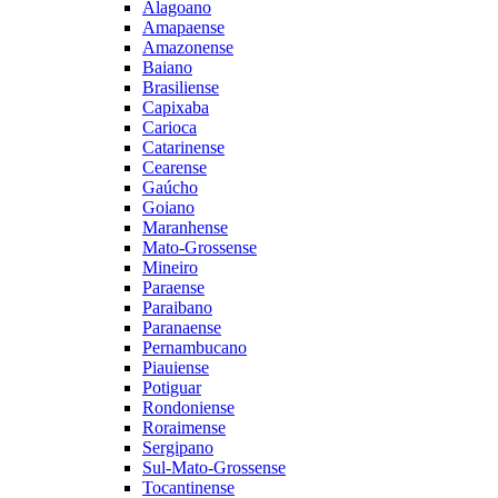
Alagoano
Amapaense
Amazonense
Baiano
Brasiliense
Capixaba
Carioca
Catarinense
Cearense
Gaúcho
Goiano
Maranhense
Mato-Grossense
Mineiro
Paraense
Paraibano
Paranaense
Pernambucano
Piauiense
Potiguar
Rondoniense
Roraimense
Sergipano
Sul-Mato-Grossense
Tocantinense