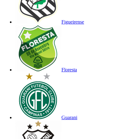
Figueirense
Floresta
Guarani