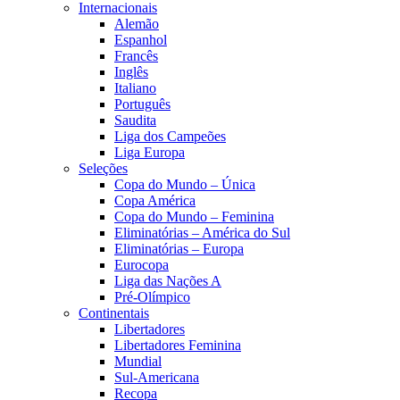
Internacionais
Alemão
Espanhol
Francês
Inglês
Italiano
Português
Saudita
Liga dos Campeões
Liga Europa
Seleções
Copa do Mundo – Única
Copa América
Copa do Mundo – Feminina
Eliminatórias – América do Sul
Eliminatórias – Europa
Eurocopa
Liga das Nações A
Pré-Olímpico
Continentais
Libertadores
Libertadores Feminina
Mundial
Sul-Americana
Recopa