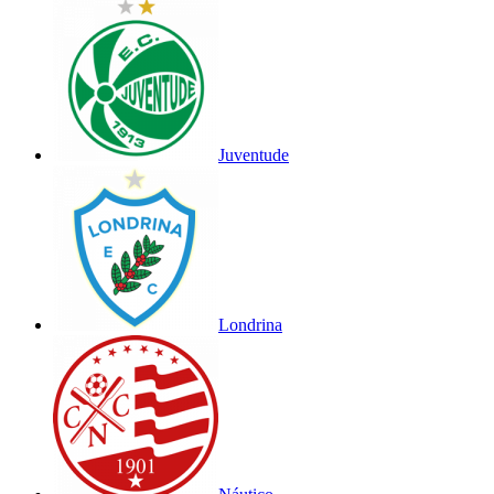
Juventude
Londrina