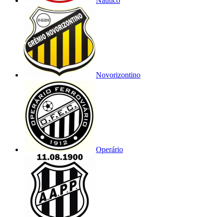
Náutico
Novorizontino
Operário