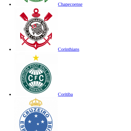
Chapecoense
Corinthians
Coritiba