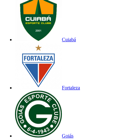
Cuiabá
Fortaleza
Goiás