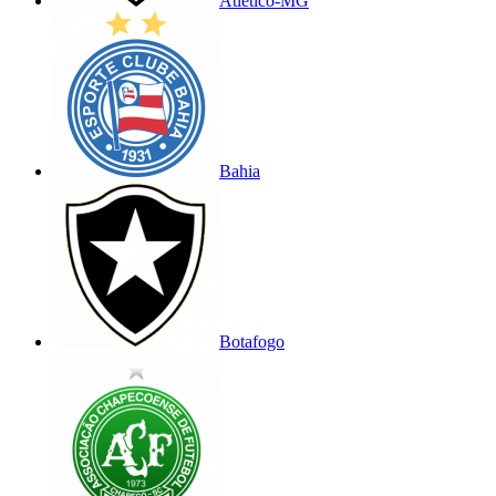
Atlético-MG
Bahia
Botafogo