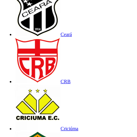
Ceará
CRB
Criciúma