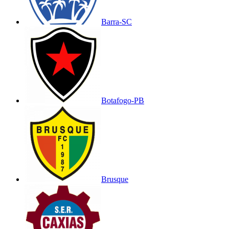
Barra-SC
Botafogo-PB
Brusque