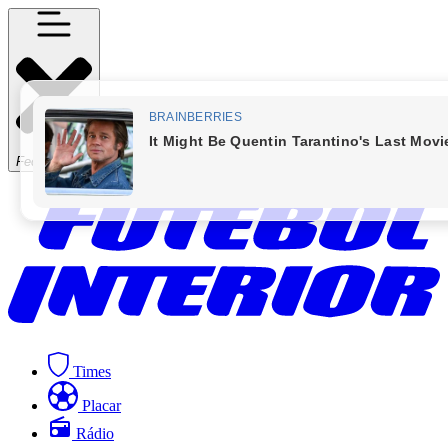
Fechar Menu
Times
Placar
Rádio