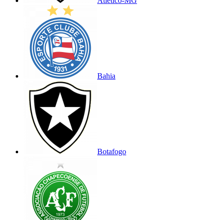
Atlético-MG
Bahia
Botafogo