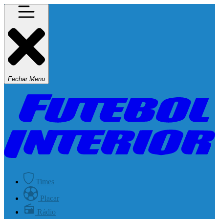
Fechar Menu
Times
Placar
Rádio