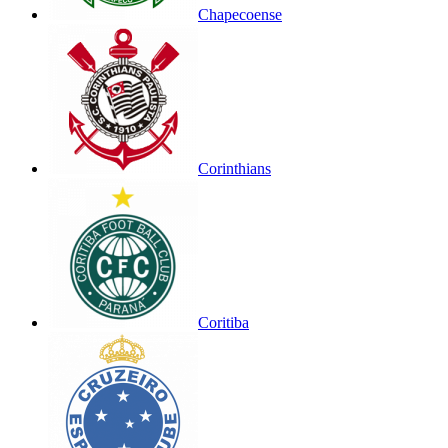
Chapecoense
Corinthians
Coritiba