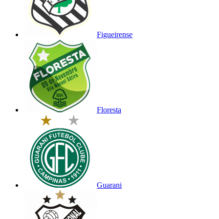
Figueirense
Floresta
Guarani