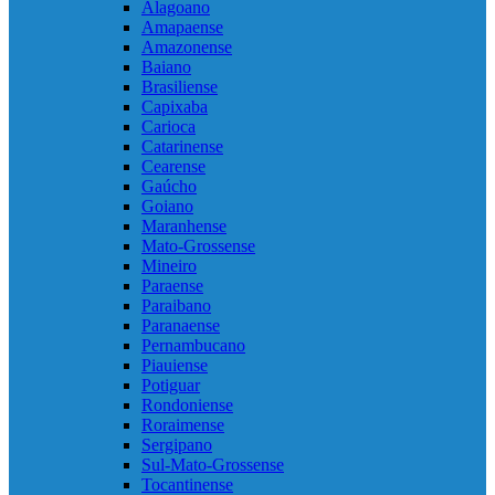
Alagoano
Amapaense
Amazonense
Baiano
Brasiliense
Capixaba
Carioca
Catarinense
Cearense
Gaúcho
Goiano
Maranhense
Mato-Grossense
Mineiro
Paraense
Paraibano
Paranaense
Pernambucano
Piauiense
Potiguar
Rondoniense
Roraimense
Sergipano
Sul-Mato-Grossense
Tocantinense