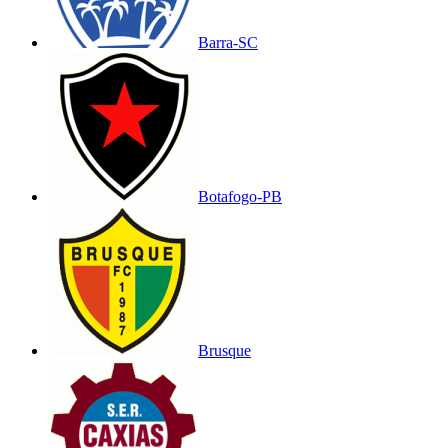
Barra-SC
Botafogo-PB
Brusque