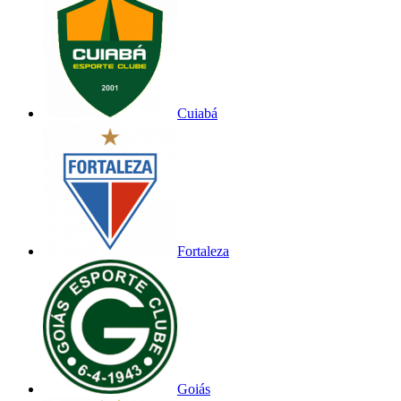
Cuiabá
Fortaleza
Goiás