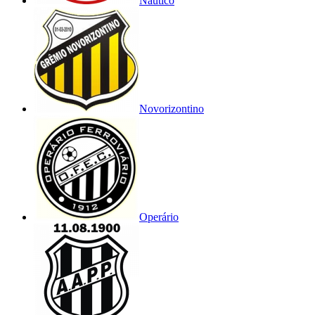
Náutico
Novorizontino
Operário