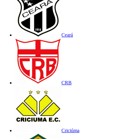
Ceará
CRB
Criciúma