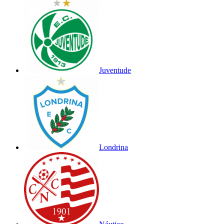
Juventude
Londrina