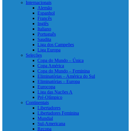
Internacionais
Alemão
Espanhol
Francês
Inglês
Italiano
Português
Saudita
Liga dos Campeões
Liga Europa
Seleções
Copa do Mundo – Única
Copa América
Copa do Mundo – Feminina
Eliminatórias – América do Sul
Eliminatórias – Europa
Eurocopa
Liga das Nações A
Pré-Olímpico
Continentais
Libertadores
Libertadores Feminina
Mundial
Sul-Americana
Recopa