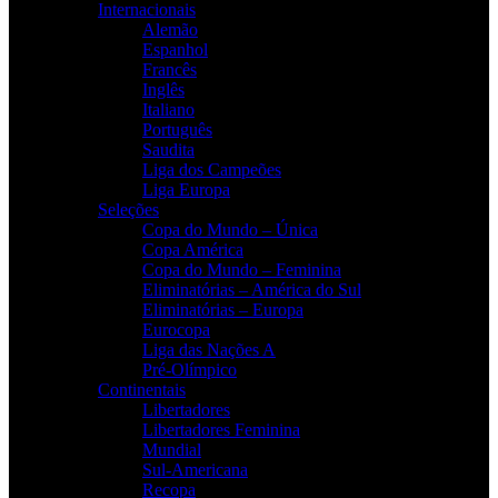
Internacionais
Alemão
Espanhol
Francês
Inglês
Italiano
Português
Saudita
Liga dos Campeões
Liga Europa
Seleções
Copa do Mundo – Única
Copa América
Copa do Mundo – Feminina
Eliminatórias – América do Sul
Eliminatórias – Europa
Eurocopa
Liga das Nações A
Pré-Olímpico
Continentais
Libertadores
Libertadores Feminina
Mundial
Sul-Americana
Recopa