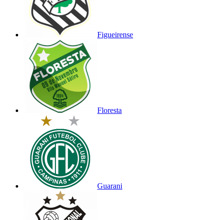
Figueirense
Floresta
Guarani