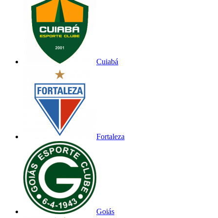
Cuiabá
Fortaleza
Goiás