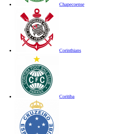
Chapecoense
Corinthians
Coritiba