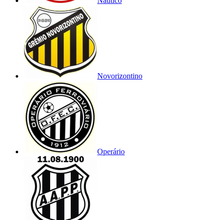
Náutico
Novorizontino
Operário