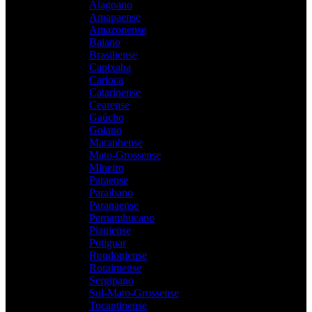
Alagoano
Amapaense
Amazonense
Baiano
Brasiliense
Capixaba
Carioca
Catarinense
Cearense
Gaúcho
Goiano
Maranhense
Mato-Grossense
Mineiro
Paraense
Paraibano
Paranaense
Pernambucano
Piauiense
Potiguar
Rondoniense
Roraimense
Sergipano
Sul-Mato-Grossense
Tocantinense