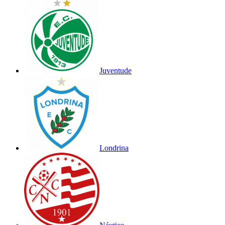
Juventude
Londrina