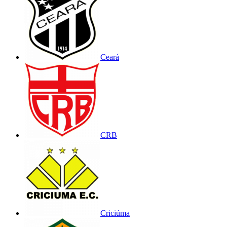
Ceará
CRB
Criciúma