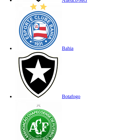
Atlético-MG
Bahia
Botafogo