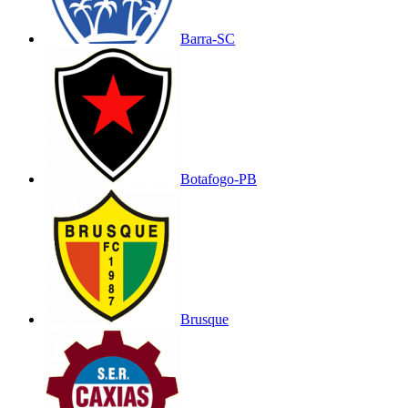
Barra-SC
Botafogo-PB
Brusque