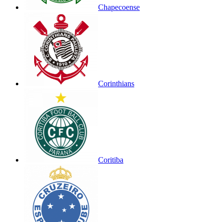
Chapecoense
Corinthians
Coritiba