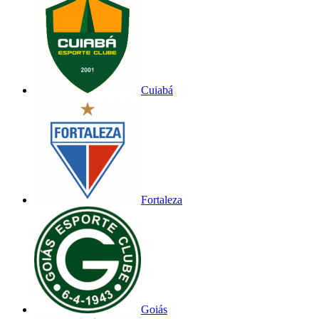
Cuiabá
Fortaleza
Goiás