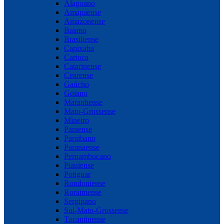
Alagoano
Amapaense
Amazonense
Baiano
Brasiliense
Capixaba
Carioca
Catarinense
Cearense
Gaúcho
Goiano
Maranhense
Mato-Grossense
Mineiro
Paraense
Paraibano
Paranaense
Pernambucano
Piauiense
Potiguar
Rondoniense
Roraimense
Sergipano
Sul-Mato-Grossense
Tocantinense