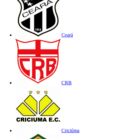
Ceará
CRB
Criciúma