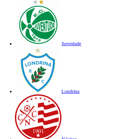
Juventude
Londrina