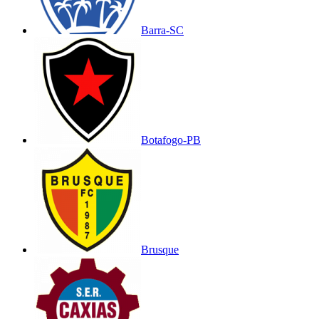
Barra-SC
Botafogo-PB
Brusque