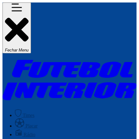
Fechar Menu
Times
Placar
Rádio