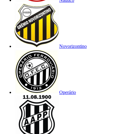
Náutico
Novorizontino
Operário