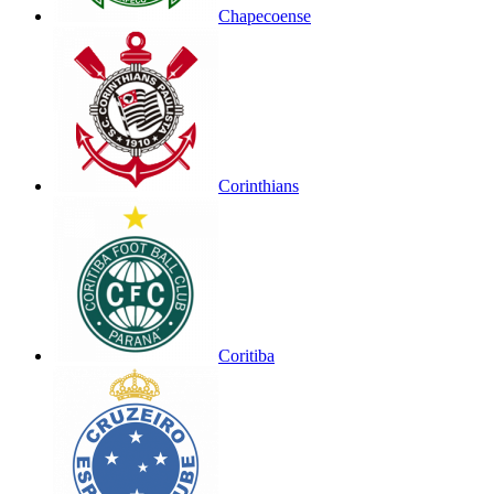
Chapecoense
Corinthians
Coritiba