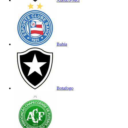
Atlético-MG
Bahia
Botafogo