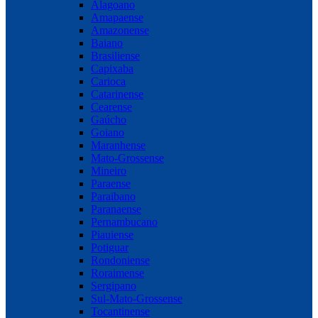
Alagoano
Amapaense
Amazonense
Baiano
Brasiliense
Capixaba
Carioca
Catarinense
Cearense
Gaúcho
Goiano
Maranhense
Mato-Grossense
Mineiro
Paraense
Paraibano
Paranaense
Pernambucano
Piauiense
Potiguar
Rondoniense
Roraimense
Sergipano
Sul-Mato-Grossense
Tocantinense