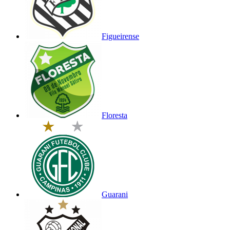
Figueirense
Floresta
Guarani