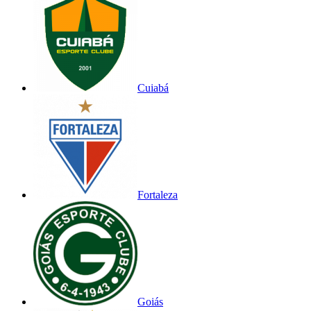
Cuiabá
Fortaleza
Goiás