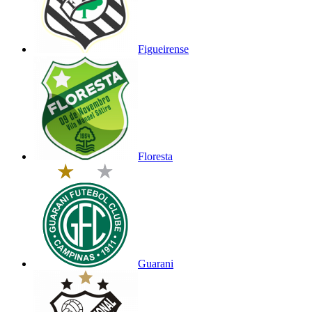
Figueirense
Floresta
Guarani