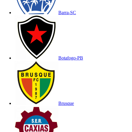
Barra-SC
Botafogo-PB
Brusque