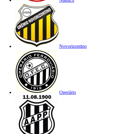
Náutico
Novorizontino
Operário