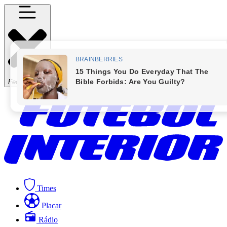
Fechar Menu
Times
Placar
Rádio