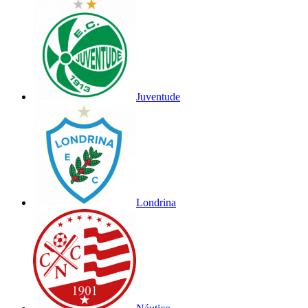
Juventude
Londrina