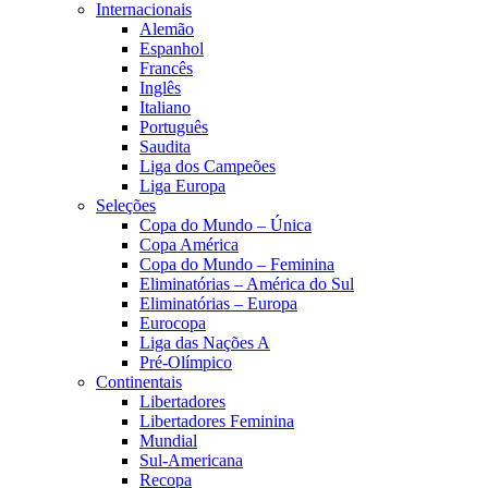
Internacionais
Alemão
Espanhol
Francês
Inglês
Italiano
Português
Saudita
Liga dos Campeões
Liga Europa
Seleções
Copa do Mundo – Única
Copa América
Copa do Mundo – Feminina
Eliminatórias – América do Sul
Eliminatórias – Europa
Eurocopa
Liga das Nações A
Pré-Olímpico
Continentais
Libertadores
Libertadores Feminina
Mundial
Sul-Americana
Recopa