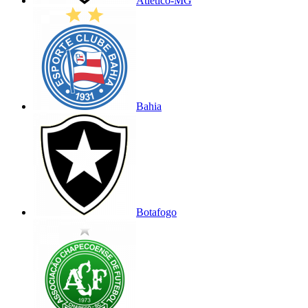
Atlético-MG
Bahia
Botafogo