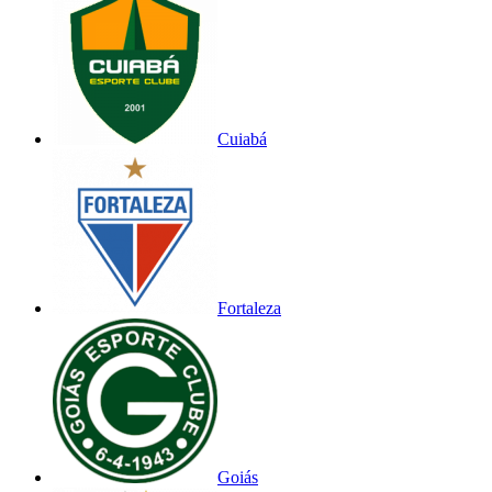
Cuiabá
Fortaleza
Goiás