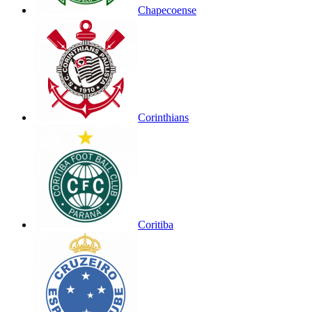
Chapecoense
Corinthians
Coritiba