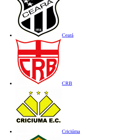
Ceará
CRB
Criciúma