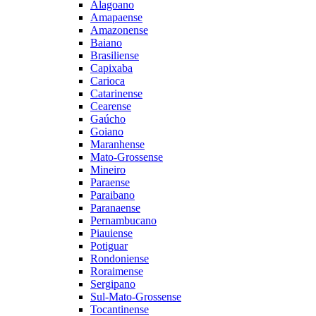
Alagoano
Amapaense
Amazonense
Baiano
Brasiliense
Capixaba
Carioca
Catarinense
Cearense
Gaúcho
Goiano
Maranhense
Mato-Grossense
Mineiro
Paraense
Paraibano
Paranaense
Pernambucano
Piauiense
Potiguar
Rondoniense
Roraimense
Sergipano
Sul-Mato-Grossense
Tocantinense