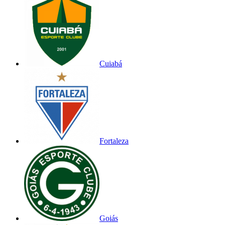
Cuiabá
Fortaleza
Goiás