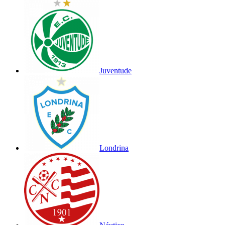
Juventude
Londrina