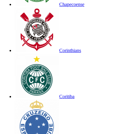
Chapecoense
Corinthians
Coritiba