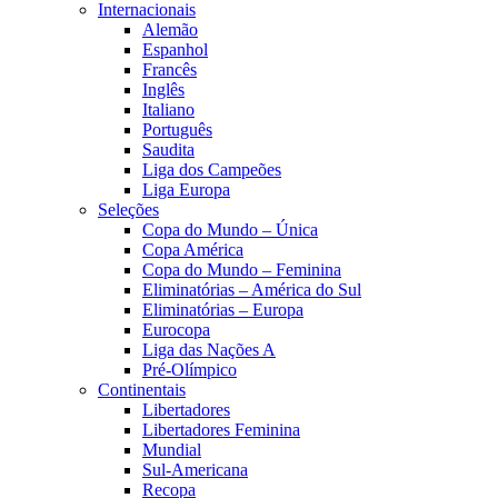
Internacionais
Alemão
Espanhol
Francês
Inglês
Italiano
Português
Saudita
Liga dos Campeões
Liga Europa
Seleções
Copa do Mundo – Única
Copa América
Copa do Mundo – Feminina
Eliminatórias – América do Sul
Eliminatórias – Europa
Eurocopa
Liga das Nações A
Pré-Olímpico
Continentais
Libertadores
Libertadores Feminina
Mundial
Sul-Americana
Recopa