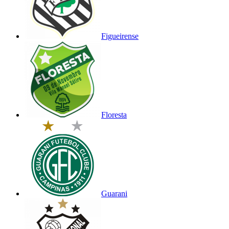
Figueirense
Floresta
Guarani