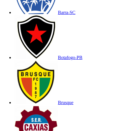
Barra-SC
Botafogo-PB
Brusque