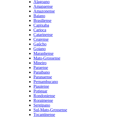
Alagoano
Amapaense
Amazonense
Baiano
Brasiliense
Capixaba
Carioca
Catarinense
Cearense
Gaúcho
Goiano
Maranhense
Mato-Grossense
Mineiro
Paraense
Paraibano
Paranaense
Pernambucano
Piauiense
Potiguar
Rondoniense
Roraimense
Sergipano
Sul-Mato-Grossense
Tocantinense