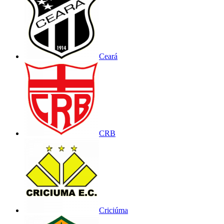
Ceará
CRB
Criciúma