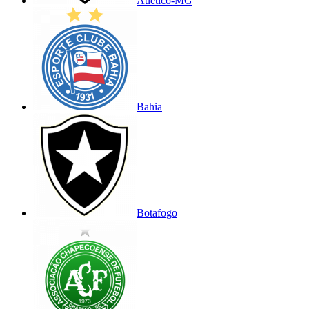
Atlético-MG
Bahia
Botafogo