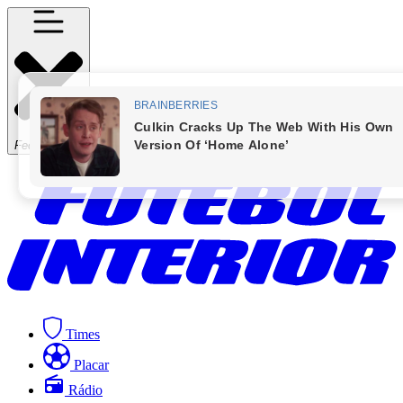
Fechar Menu
Times
Placar
Rádio