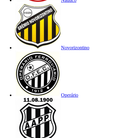
Náutico
Novorizontino
Operário