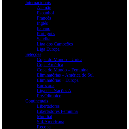
Internacionais
Alemão
Espanhol
Francês
Inglês
Italiano
Português
Saudita
Liga dos Campeões
Liga Europa
Seleções
Copa do Mundo – Única
Copa América
Copa do Mundo – Feminina
Eliminatórias – América do Sul
Eliminatórias – Europa
Eurocopa
Liga das Nações A
Pré-Olímpico
Continentais
Libertadores
Libertadores Feminina
Mundial
Sul-Americana
Recopa