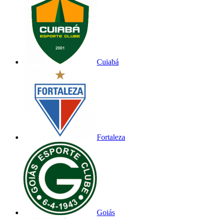
Cuiabá
Fortaleza
Goiás