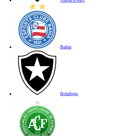
Atlético-MG
Bahia
Botafogo