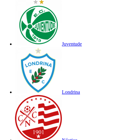
Juventude
Londrina