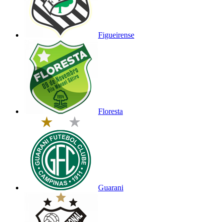
Figueirense
Floresta
Guarani