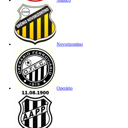
Náutico
Novorizontino
Operário