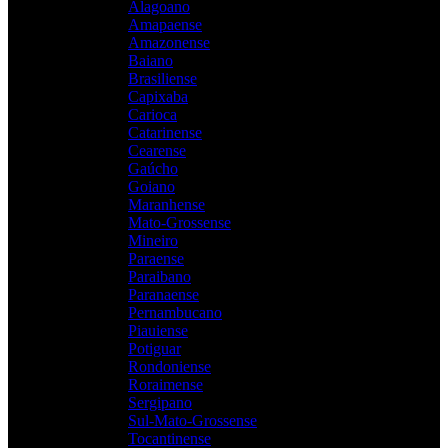
Alagoano
Amapaense
Amazonense
Baiano
Brasiliense
Capixaba
Carioca
Catarinense
Cearense
Gaúcho
Goiano
Maranhense
Mato-Grossense
Mineiro
Paraense
Paraibano
Paranaense
Pernambucano
Piauiense
Potiguar
Rondoniense
Roraimense
Sergipano
Sul-Mato-Grossense
Tocantinense