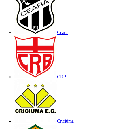
Ceará
CRB
Criciúma