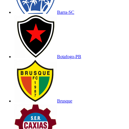
Barra-SC
Botafogo-PB
Brusque