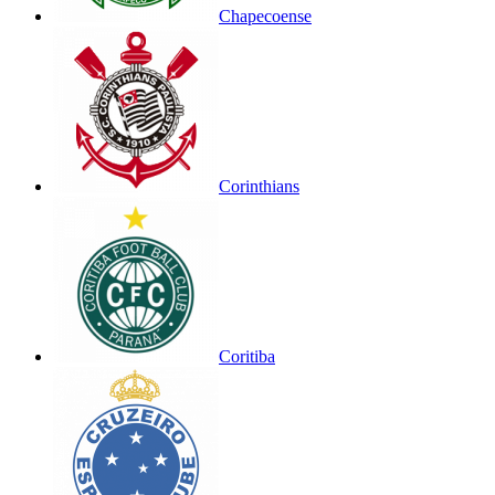
Chapecoense
Corinthians
Coritiba