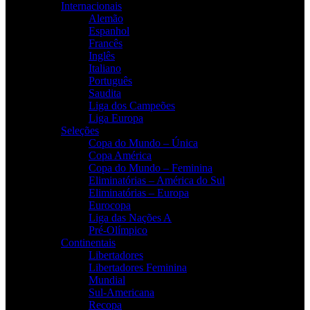
Internacionais
Alemão
Espanhol
Francês
Inglês
Italiano
Português
Saudita
Liga dos Campeões
Liga Europa
Seleções
Copa do Mundo – Única
Copa América
Copa do Mundo – Feminina
Eliminatórias – América do Sul
Eliminatórias – Europa
Eurocopa
Liga das Nações A
Pré-Olímpico
Continentais
Libertadores
Libertadores Feminina
Mundial
Sul-Americana
Recopa