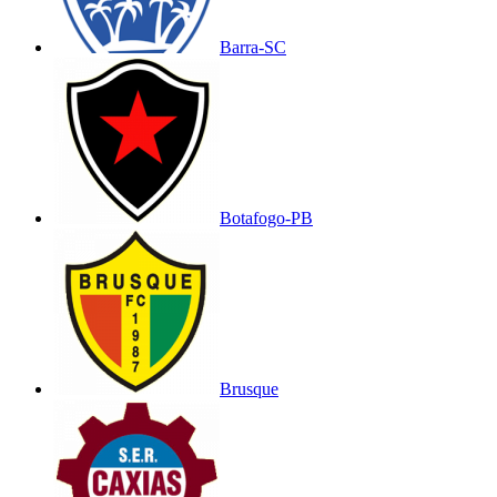
Barra-SC
Botafogo-PB
Brusque