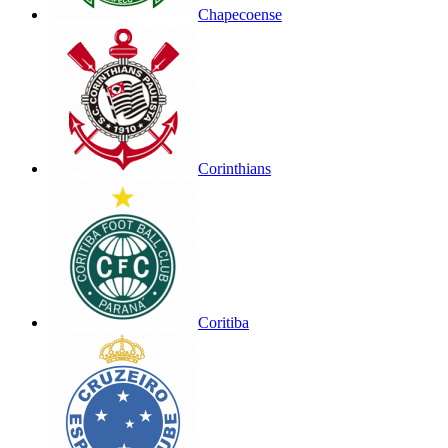
Chapecoense
Corinthians
Coritiba