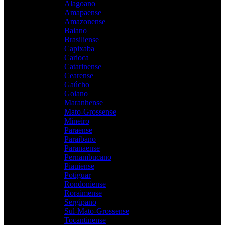
Alagoano
Amapaense
Amazonense
Baiano
Brasiliense
Capixaba
Carioca
Catarinense
Cearense
Gaúcho
Goiano
Maranhense
Mato-Grossense
Mineiro
Paraense
Paraibano
Paranaense
Pernambucano
Piauiense
Potiguar
Rondoniense
Roraimense
Sergipano
Sul-Mato-Grossense
Tocantinense