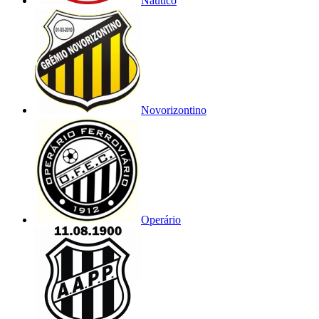
Náutico
Novorizontino
Operário