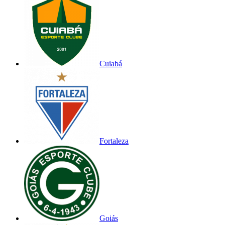
Cuiabá
Fortaleza
Goiás