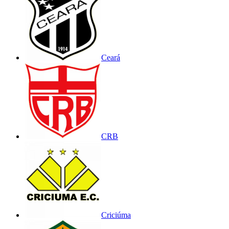
Ceará
CRB
Criciúma