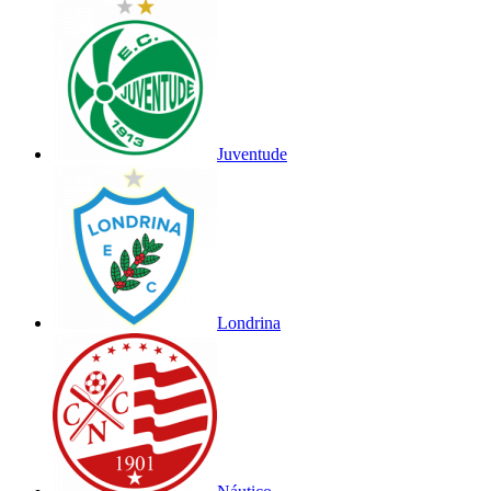
Juventude
Londrina