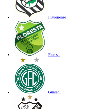
Figueirense
Floresta
Guarani