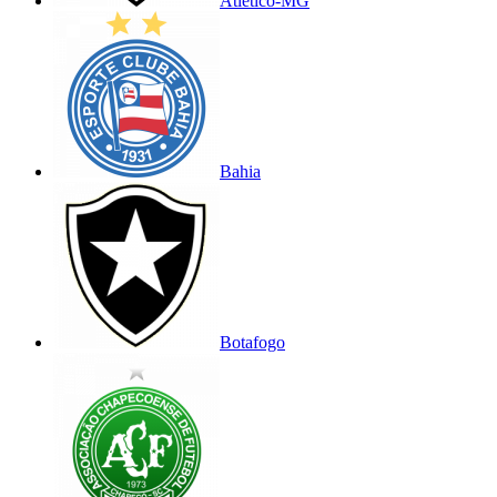
Atlético-MG
Bahia
Botafogo