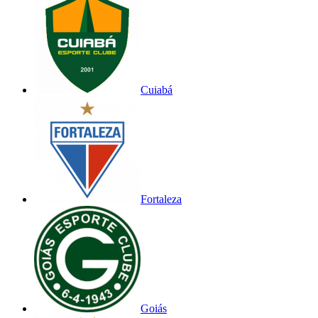
Cuiabá
Fortaleza
Goiás