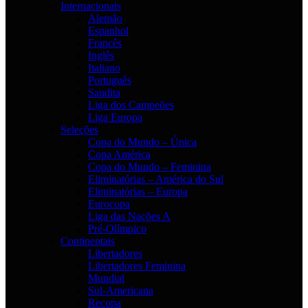
Internacionais
Alemão
Espanhol
Francês
Inglês
Italiano
Português
Saudita
Liga dos Campeões
Liga Europa
Seleções
Copa do Mundo – Única
Copa América
Copa do Mundo – Feminina
Eliminatórias – América do Sul
Eliminatórias – Europa
Eurocopa
Liga das Nações A
Pré-Olímpico
Continentais
Libertadores
Libertadores Feminina
Mundial
Sul-Americana
Recopa