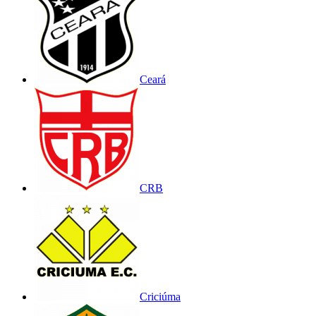
Ceará
CRB
Criciúma