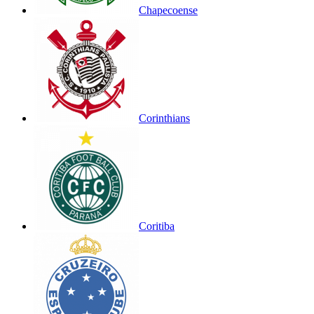
Chapecoense
Corinthians
Coritiba