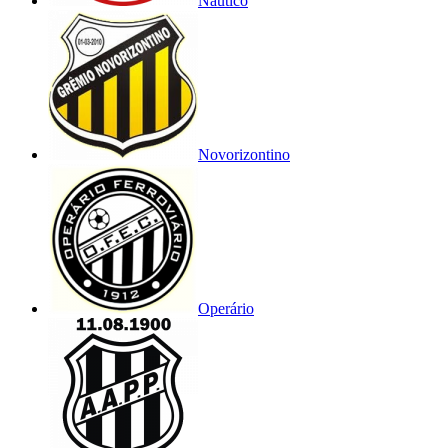
Náutico
Novorizontino
Operário