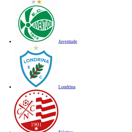
Juventude
Londrina