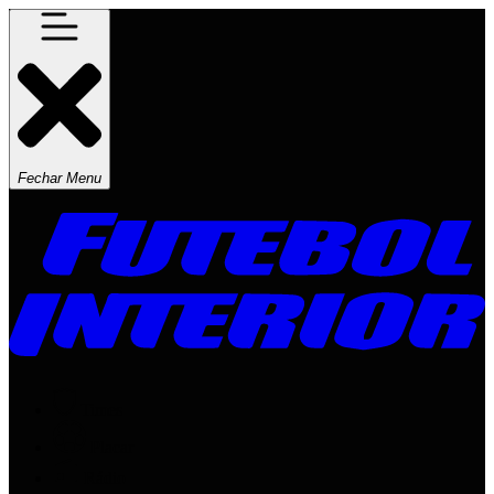
Fechar Menu
Times
Placar
Rádio