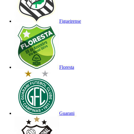
Figueirense
Floresta
Guarani