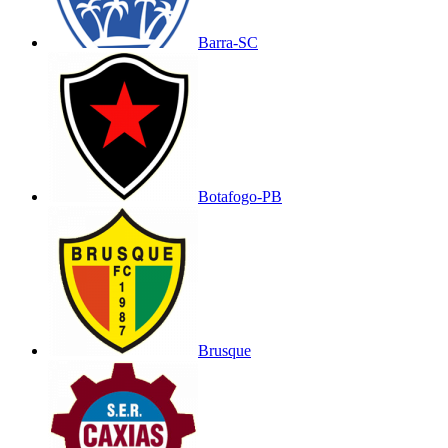
Barra-SC
Botafogo-PB
Brusque