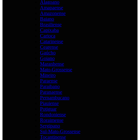
Alagoano
Amapaense
Amazonense
Baiano
Brasiliense
Capixaba
Carioca
Catarinense
Cearense
Gaúcho
Goiano
Maranhense
Mato-Grossense
Mineiro
Paraense
Paraibano
Paranaense
Pernambucano
Piauiense
Potiguar
Rondoniense
Roraimense
Sergipano
Sul-Mato-Grossense
Tocantinense