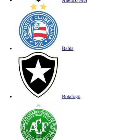
Atlético-MG
Bahia
Botafogo