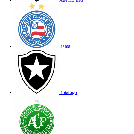
Atlético-MG
Bahia
Botafogo