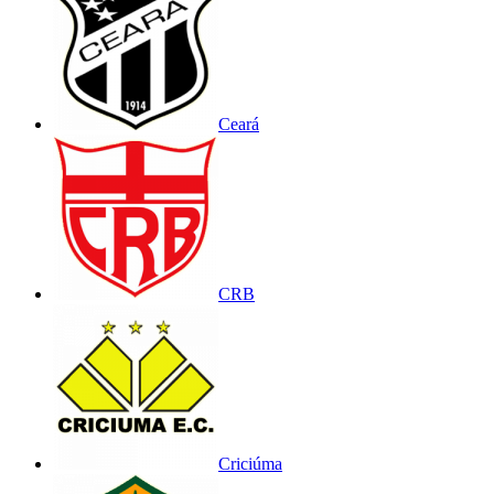
Ceará
CRB
Criciúma