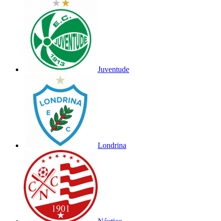
Juventude
Londrina