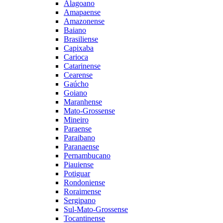
Alagoano
Amapaense
Amazonense
Baiano
Brasiliense
Capixaba
Carioca
Catarinense
Cearense
Gaúcho
Goiano
Maranhense
Mato-Grossense
Mineiro
Paraense
Paraibano
Paranaense
Pernambucano
Piauiense
Potiguar
Rondoniense
Roraimense
Sergipano
Sul-Mato-Grossense
Tocantinense