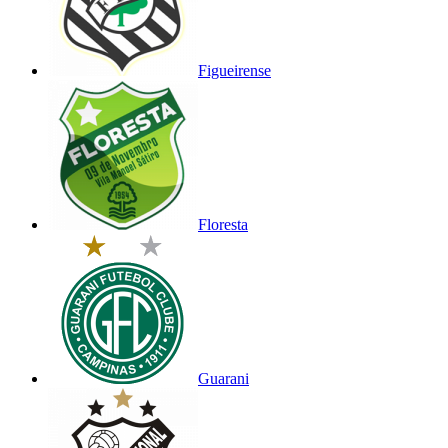
Figueirense
Floresta
Guarani