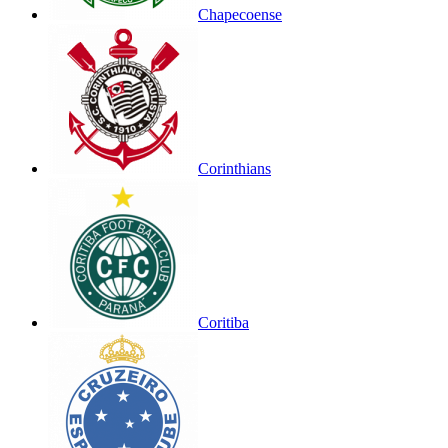
Chapecoense
Corinthians
Coritiba