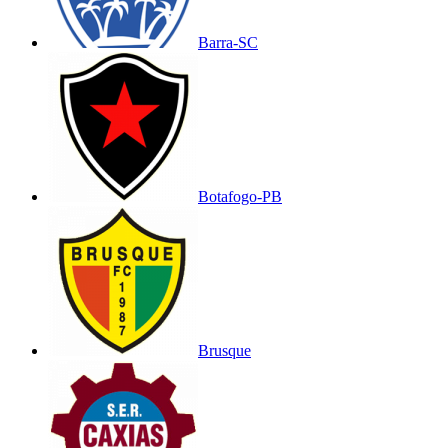
Barra-SC
Botafogo-PB
Brusque