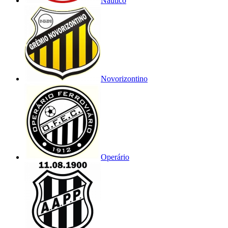
Náutico
Novorizontino
Operário