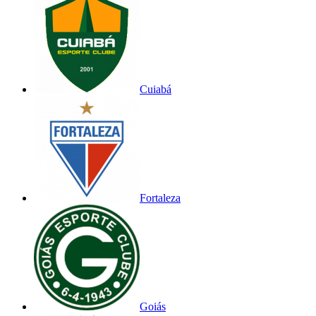
Cuiabá
Fortaleza
Goiás