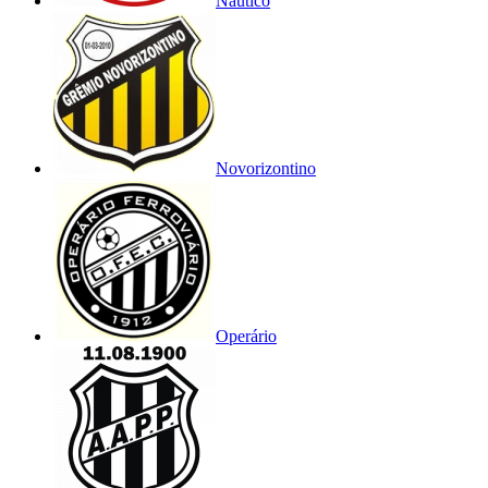
Náutico
Novorizontino
Operário