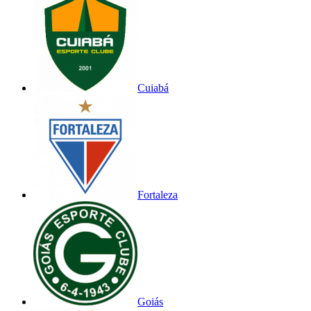
Cuiabá
Fortaleza
Goiás