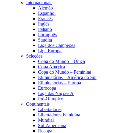
Internacionais
Alemão
Espanhol
Francês
Inglês
Italiano
Português
Saudita
Liga dos Campeões
Liga Europa
Seleções
Copa do Mundo – Única
Copa América
Copa do Mundo – Feminina
Eliminatórias – América do Sul
Eliminatórias – Europa
Eurocopa
Liga das Nações A
Pré-Olímpico
Continentais
Libertadores
Libertadores Feminina
Mundial
Sul-Americana
Recopa