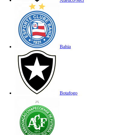
Atlético-MG
Bahia
Botafogo