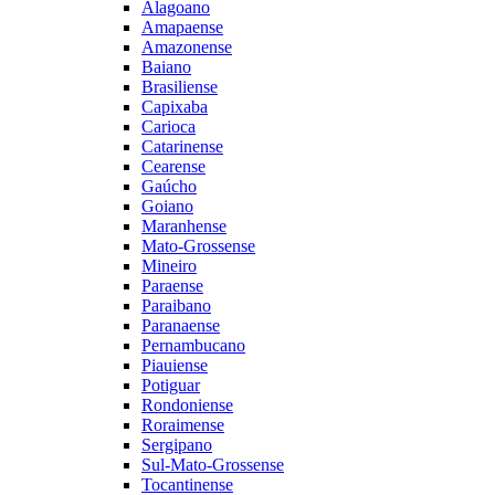
Alagoano
Amapaense
Amazonense
Baiano
Brasiliense
Capixaba
Carioca
Catarinense
Cearense
Gaúcho
Goiano
Maranhense
Mato-Grossense
Mineiro
Paraense
Paraibano
Paranaense
Pernambucano
Piauiense
Potiguar
Rondoniense
Roraimense
Sergipano
Sul-Mato-Grossense
Tocantinense