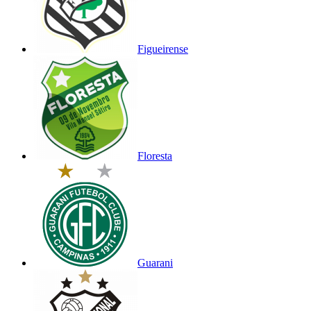
Figueirense
Floresta
Guarani