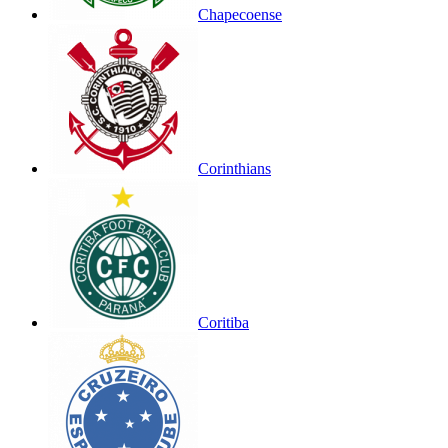
Chapecoense
Corinthians
Coritiba