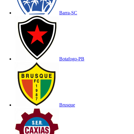
Barra-SC
Botafogo-PB
Brusque