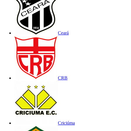
Ceará
CRB
Criciúma