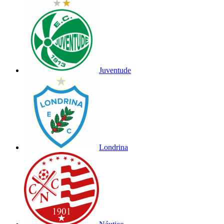
Juventude
Londrina