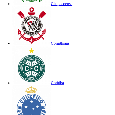
Chapecoense
Corinthians
Coritiba