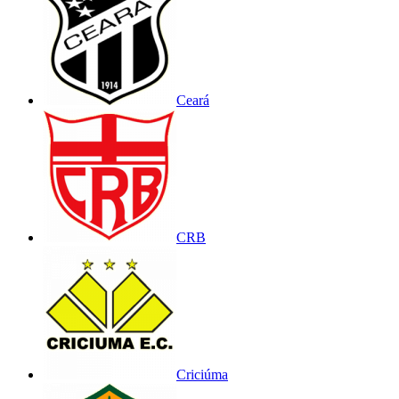
Ceará
CRB
Criciúma