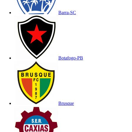
Barra-SC
Botafogo-PB
Brusque