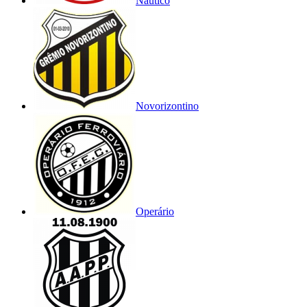
Náutico
Novorizontino
Operário