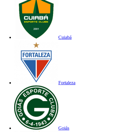
Cuiabá
Fortaleza
Goiás