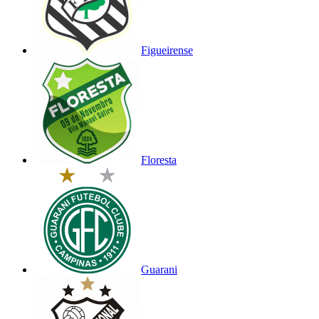
Figueirense
Floresta
Guarani