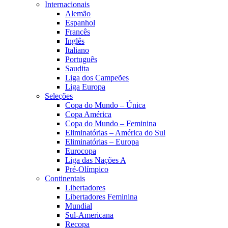
Internacionais
Alemão
Espanhol
Francês
Inglês
Italiano
Português
Saudita
Liga dos Campeões
Liga Europa
Seleções
Copa do Mundo – Única
Copa América
Copa do Mundo – Feminina
Eliminatórias – América do Sul
Eliminatórias – Europa
Eurocopa
Liga das Nações A
Pré-Olímpico
Continentais
Libertadores
Libertadores Feminina
Mundial
Sul-Americana
Recopa