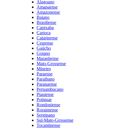
Alagoano
Amapaense
Amazonense
Baiano
Brasiliense
Capixaba
Carioca
Catarinense
Cearense
Gaúcho
Goiano
Maranhense
Mato-Grossense
Mineiro
Paraense
Paraibano
Paranaense
Pernambucano
Piauiense
Potiguar
Rondoniense
Roraimense
Sergipano
Sul-Mato-Grossense
Tocantinense