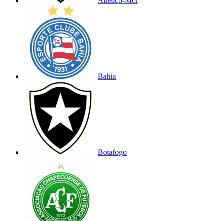
Atlético-MG
Bahia
Botafogo