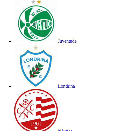
Juventude
Londrina