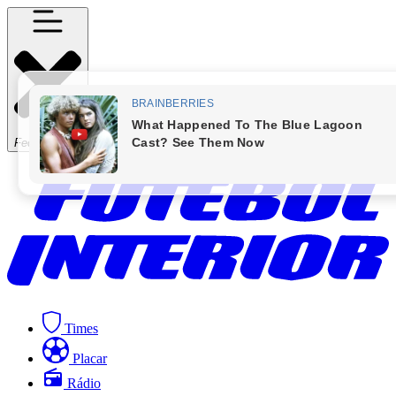
Fechar Menu
Times
Placar
Rádio