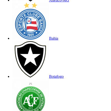
Atlético-MG
Bahia
Botafogo