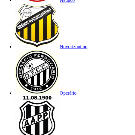
Náutico
Novorizontino
Operário