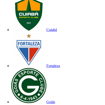
Cuiabá
Fortaleza
Goiás