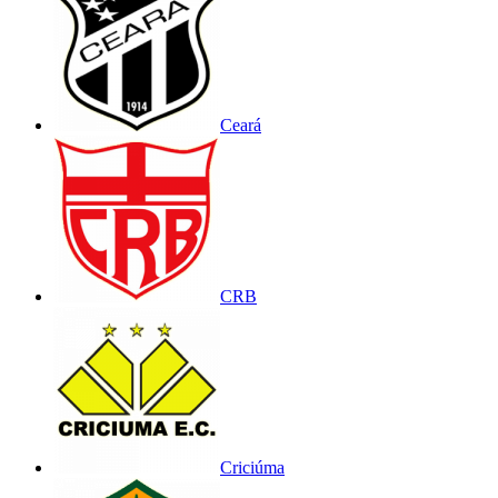
Ceará
CRB
Criciúma