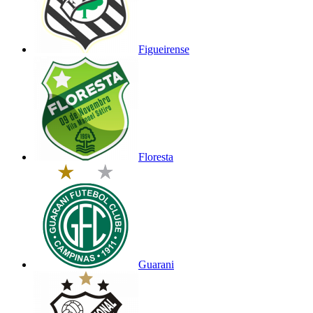
Figueirense
Floresta
Guarani