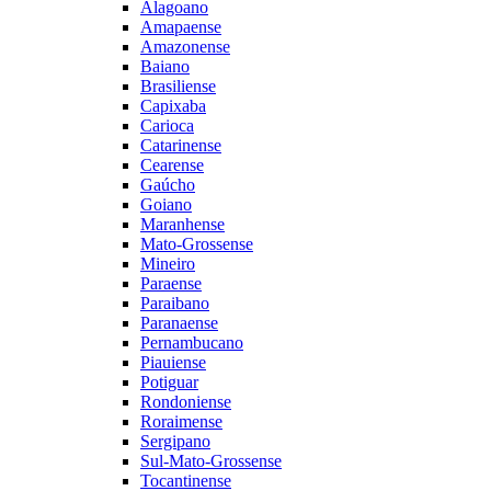
Alagoano
Amapaense
Amazonense
Baiano
Brasiliense
Capixaba
Carioca
Catarinense
Cearense
Gaúcho
Goiano
Maranhense
Mato-Grossense
Mineiro
Paraense
Paraibano
Paranaense
Pernambucano
Piauiense
Potiguar
Rondoniense
Roraimense
Sergipano
Sul-Mato-Grossense
Tocantinense