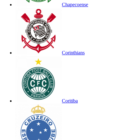
Chapecoense
Corinthians
Coritiba