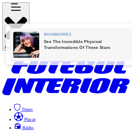
Fechar Menu
Times
Placar
Rádio