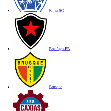
Barra-SC
Botafogo-PB
Brusque