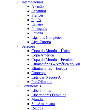
Internacionais
Alemão
Espanhol
Francês
Inglês
Italiano
Português
Saudita
Liga dos Campeões
Liga Europa
Seleções
Copa do Mundo – Única
Copa América
Copa do Mundo – Feminina
Eliminatórias – América do Sul
Eliminatórias – Europa
Eurocopa
Liga das Nações A
Pré-Olímpico
Continentais
Libertadores
Libertadores Feminina
Mundial
Sul-Americana
Recopa