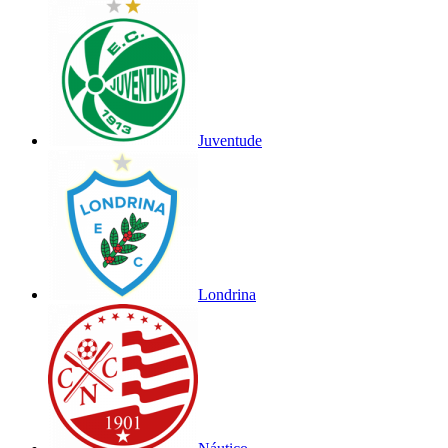
Juventude
Londrina