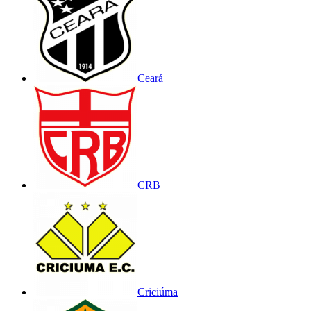
Ceará
CRB
Criciúma