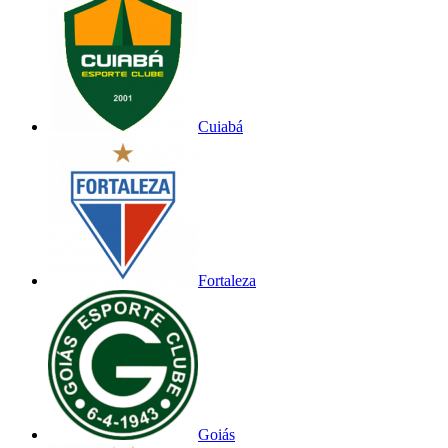
Cuiabá
Fortaleza
Goiás