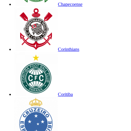
Chapecoense
Corinthians
Coritiba