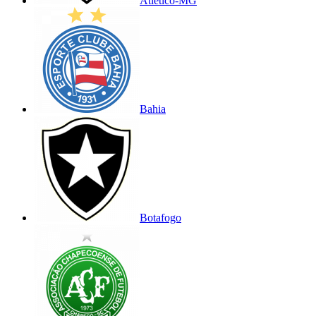
Atlético-MG
Bahia
Botafogo