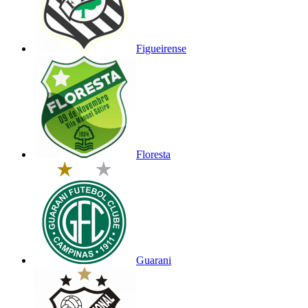
Figueirense
Floresta
Guarani