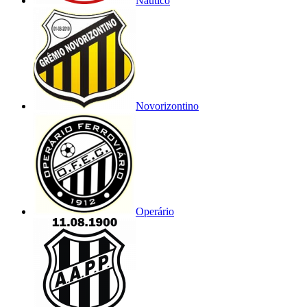
Náutico
Novorizontino
Operário