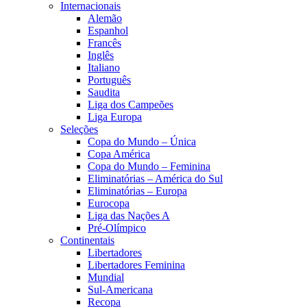
Internacionais
Alemão
Espanhol
Francês
Inglês
Italiano
Português
Saudita
Liga dos Campeões
Liga Europa
Seleções
Copa do Mundo – Única
Copa América
Copa do Mundo – Feminina
Eliminatórias – América do Sul
Eliminatórias – Europa
Eurocopa
Liga das Nações A
Pré-Olímpico
Continentais
Libertadores
Libertadores Feminina
Mundial
Sul-Americana
Recopa