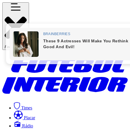
Fechar Menu
Times
Placar
Rádio