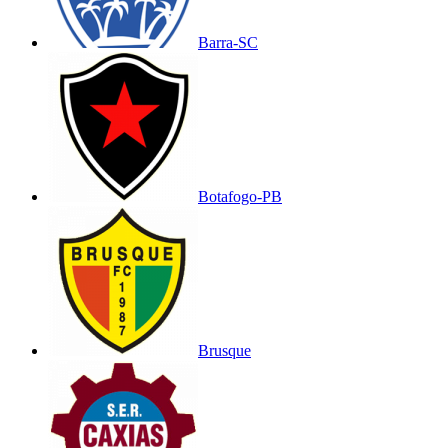
Barra-SC
Botafogo-PB
Brusque