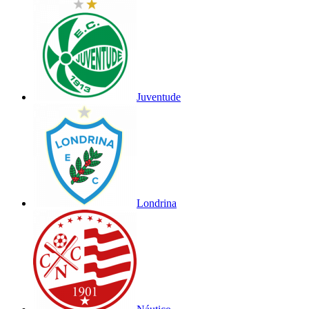
Juventude
Londrina