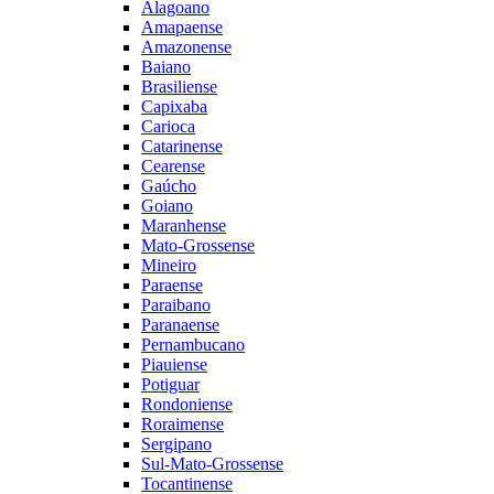
Alagoano
Amapaense
Amazonense
Baiano
Brasiliense
Capixaba
Carioca
Catarinense
Cearense
Gaúcho
Goiano
Maranhense
Mato-Grossense
Mineiro
Paraense
Paraibano
Paranaense
Pernambucano
Piauiense
Potiguar
Rondoniense
Roraimense
Sergipano
Sul-Mato-Grossense
Tocantinense