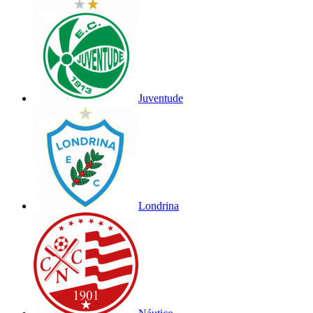
Juventude
Londrina