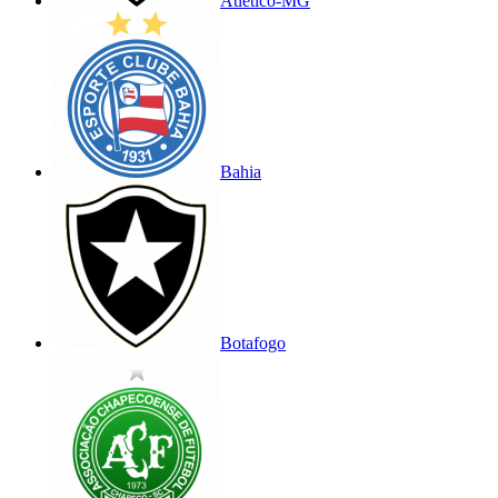
Atlético-MG
Bahia
Botafogo