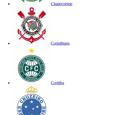
Chapecoense
Corinthians
Coritiba