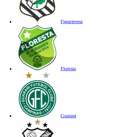
Figueirense
Floresta
Guarani