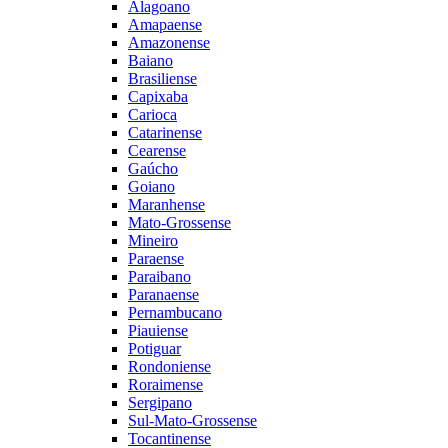
Alagoano
Amapaense
Amazonense
Baiano
Brasiliense
Capixaba
Carioca
Catarinense
Cearense
Gaúcho
Goiano
Maranhense
Mato-Grossense
Mineiro
Paraense
Paraibano
Paranaense
Pernambucano
Piauiense
Potiguar
Rondoniense
Roraimense
Sergipano
Sul-Mato-Grossense
Tocantinense