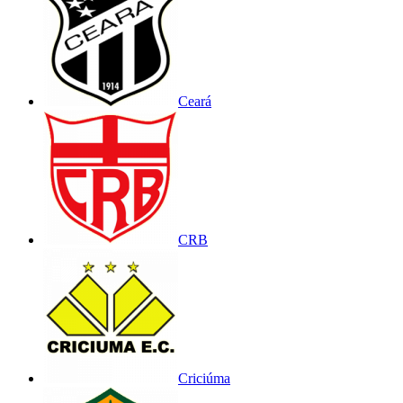
Ceará
CRB
Criciúma