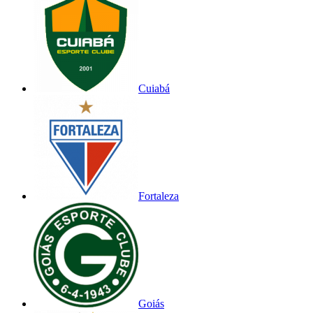
Cuiabá
Fortaleza
Goiás