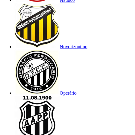
Náutico
Novorizontino
Operário