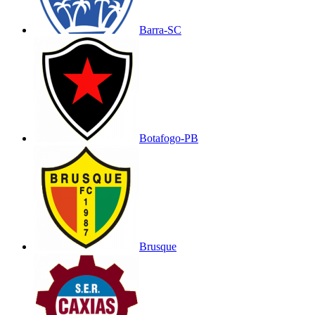
Barra-SC
Botafogo-PB
Brusque