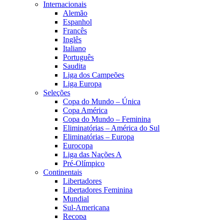
Internacionais
Alemão
Espanhol
Francês
Inglês
Italiano
Português
Saudita
Liga dos Campeões
Liga Europa
Seleções
Copa do Mundo – Única
Copa América
Copa do Mundo – Feminina
Eliminatórias – América do Sul
Eliminatórias – Europa
Eurocopa
Liga das Nações A
Pré-Olímpico
Continentais
Libertadores
Libertadores Feminina
Mundial
Sul-Americana
Recopa