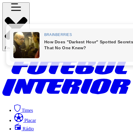
Fechar Menu
Times
Placar
Rádio