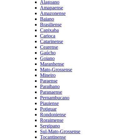
Alagoano
Amapaense
Amazonense
Baiano
Brasiliense
Capixaba
Carioca
Catarinense
Cearense
Gaúcho
Goiano
Maranhense
Mato-Grossense
Mineiro
Paraense
Paraibano
Paranaense
Pernambucano
Piauiense
Potiguar
Rondoniense
Roraimense
Sergipano
Sul-Mato-Grossense
Tocantinense