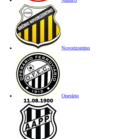
Náutico
Novorizontino
Operário