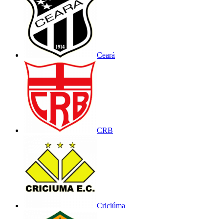
Ceará
CRB
Criciúma