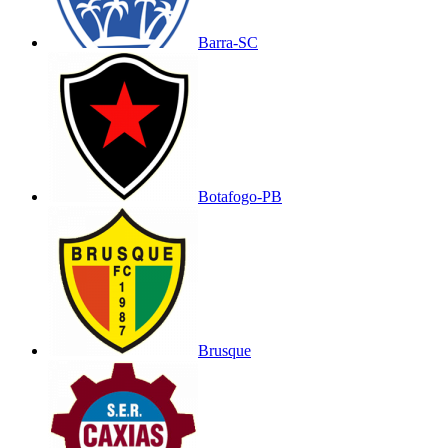
Barra-SC
Botafogo-PB
Brusque