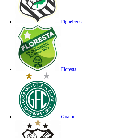
Figueirense
Floresta
Guarani