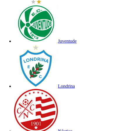
Juventude
Londrina