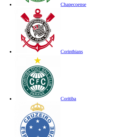
Chapecoense
Corinthians
Coritiba