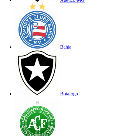
Atlético-MG
Bahia
Botafogo