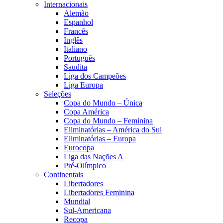
Internacionais
Alemão
Espanhol
Francês
Inglês
Italiano
Português
Saudita
Liga dos Campeões
Liga Europa
Seleções
Copa do Mundo – Única
Copa América
Copa do Mundo – Feminina
Eliminatórias – América do Sul
Eliminatórias – Europa
Eurocopa
Liga das Nações A
Pré-Olímpico
Continentais
Libertadores
Libertadores Feminina
Mundial
Sul-Americana
Recopa