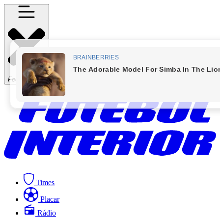
Fechar Menu
Times
Placar
Rádio