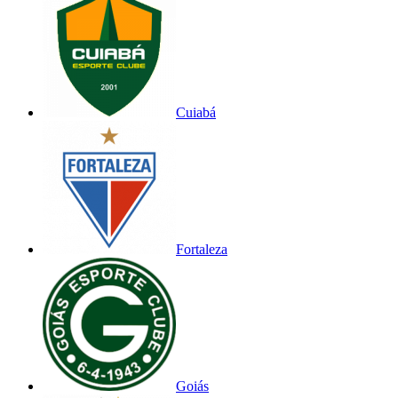
Cuiabá
Fortaleza
Goiás