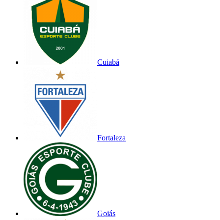
Cuiabá
Fortaleza
Goiás