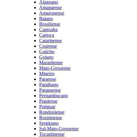
Alagoano
Amapaense
Amazonense
Baiano
Brasiliense
Capixaba
Carioca
Catarinense
Cearense
Gaúcho
Goiano
Maranhense
Mato-Grossense
Mineiro
Paraense
Paraibano
Paranaense
Pernambucano
Piauiense
Potiguar
Rondoniense
Roraimense
Sergipano
Sul-Mato-Grossense
Tocantinense