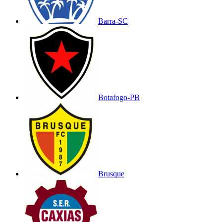
Barra-SC
Botafogo-PB
Brusque