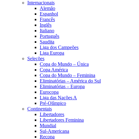
Internacionais
Alemão
Espanhol
Francês
Inglês
Italiano
Português
Saudita
Liga dos Campeões
Liga Europa
Seleções
Copa do Mundo – Única
Copa América
Copa do Mundo – Feminina
Eliminatórias – América do Sul
Eliminatórias – Europa
Eurocopa
Liga das Nações A
Pré-Olímpico
Continentais
Libertadores
Libertadores Feminina
Mundial
Sul-Americana
Recopa