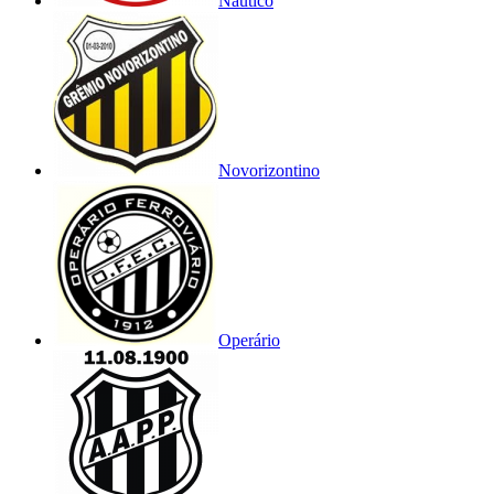
Náutico
Novorizontino
Operário