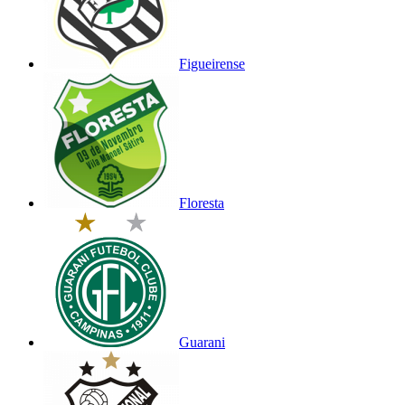
Figueirense
Floresta
Guarani