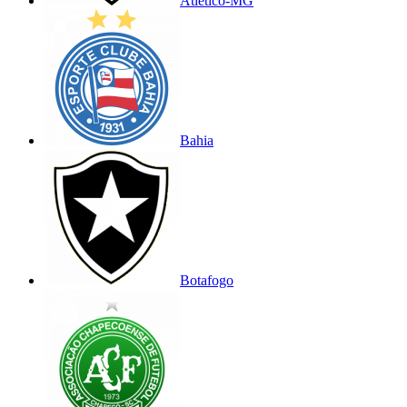
Atlético-MG
Bahia
Botafogo