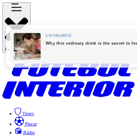
Fechar Menu
Times
Placar
Rádio