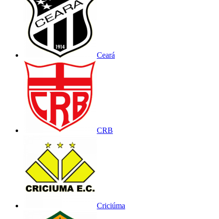
Ceará
CRB
Criciúma