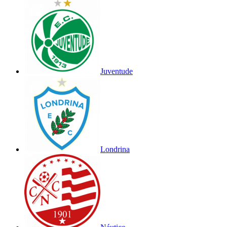
Juventude
Londrina