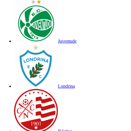
Juventude
Londrina