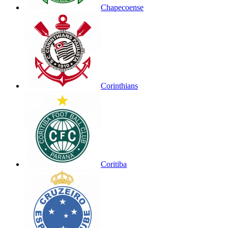
Chapecoense
Corinthians
Coritiba