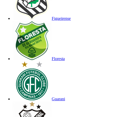
Figueirense
Floresta
Guarani