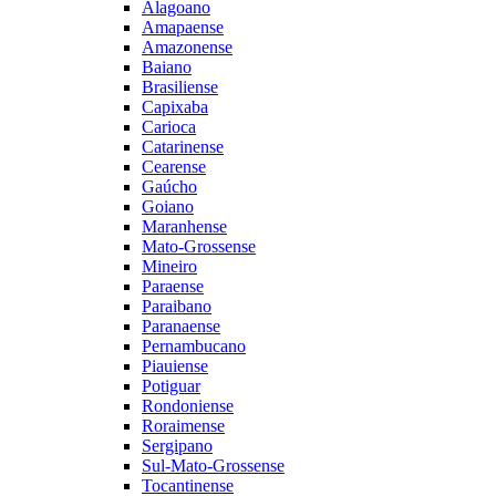
Alagoano
Amapaense
Amazonense
Baiano
Brasiliense
Capixaba
Carioca
Catarinense
Cearense
Gaúcho
Goiano
Maranhense
Mato-Grossense
Mineiro
Paraense
Paraibano
Paranaense
Pernambucano
Piauiense
Potiguar
Rondoniense
Roraimense
Sergipano
Sul-Mato-Grossense
Tocantinense