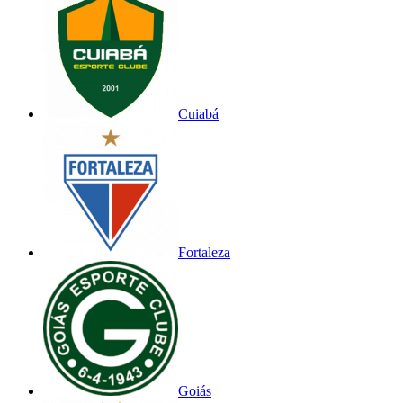
Cuiabá
Fortaleza
Goiás