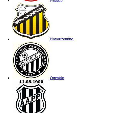
Náutico
Novorizontino
Operário