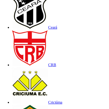
Ceará
CRB
Criciúma