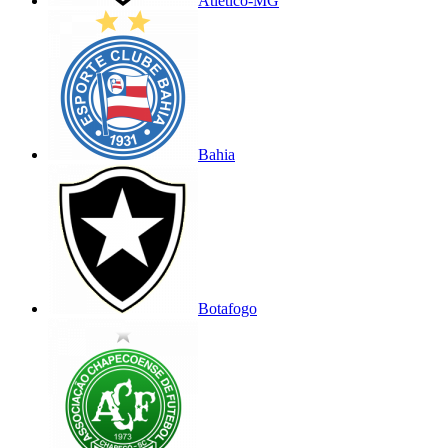
Atlético-MG
Bahia
Botafogo