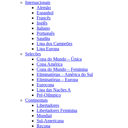
Internacionais
Alemão
Espanhol
Francês
Inglês
Italiano
Português
Saudita
Liga dos Campeões
Liga Europa
Seleções
Copa do Mundo – Única
Copa América
Copa do Mundo – Feminina
Eliminatórias – América do Sul
Eliminatórias – Europa
Eurocopa
Liga das Nações A
Pré-Olímpico
Continentais
Libertadores
Libertadores Feminina
Mundial
Sul-Americana
Recopa