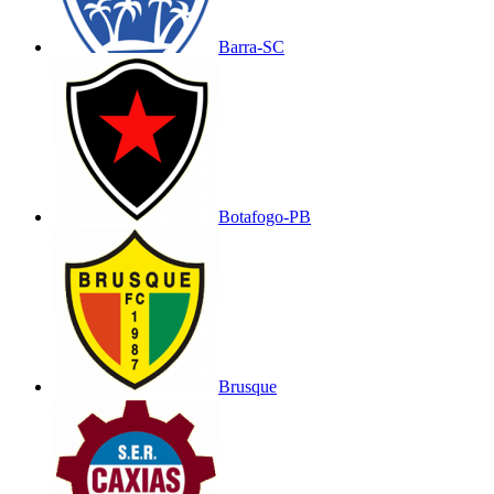
Barra-SC
Botafogo-PB
Brusque