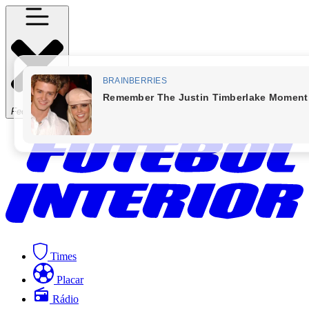
Fechar Menu
Times
Placar
Rádio