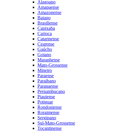
Alagoano
Amapaense
Amazonense
Baiano
Brasiliense
Capixaba
Carioca
Catarinense
Cearense
Gaúcho
Goiano
Maranhense
Mato-Grossense
Mineiro
Paraense
Paraibano
Paranaense
Pernambucano
Piauiense
Potiguar
Rondoniense
Roraimense
Sergipano
Sul-Mato-Grossense
Tocantinense