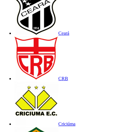
Ceará
CRB
Criciúma