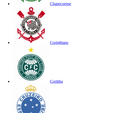
Chapecoense
Corinthians
Coritiba