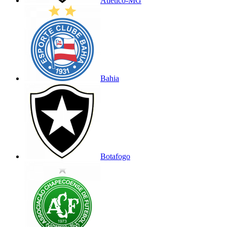
Atlético-MG
Bahia
Botafogo