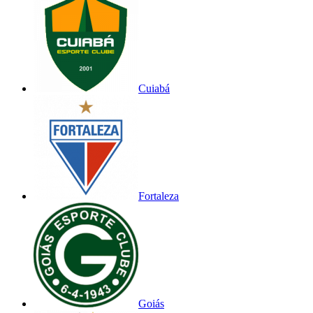
Cuiabá
Fortaleza
Goiás