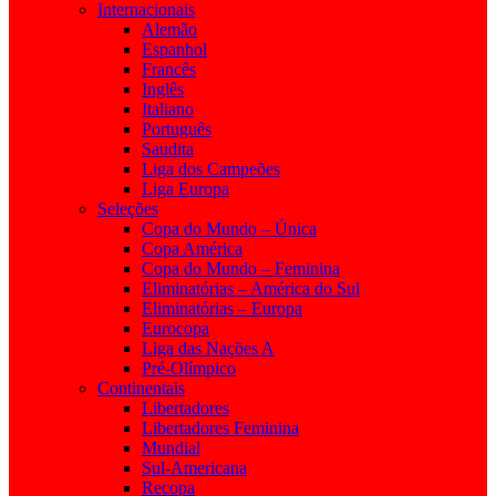
Internacionais
Alemão
Espanhol
Francês
Inglês
Italiano
Português
Saudita
Liga dos Campeões
Liga Europa
Seleções
Copa do Mundo – Única
Copa América
Copa do Mundo – Feminina
Eliminatórias – América do Sul
Eliminatórias – Europa
Eurocopa
Liga das Nações A
Pré-Olímpico
Continentais
Libertadores
Libertadores Feminina
Mundial
Sul-Americana
Recopa