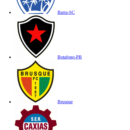
Barra-SC
Botafogo-PB
Brusque