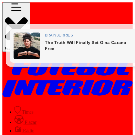
Fechar Menu
Times
Placar
Rádio