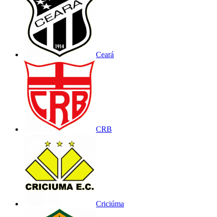
Ceará
CRB
Criciúma