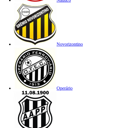
Náutico
Novorizontino
Operário