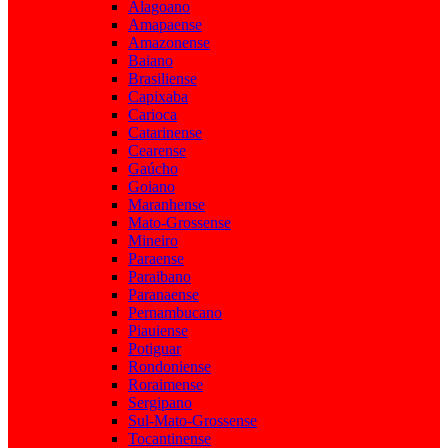
Alagoano
Amapaense
Amazonense
Baiano
Brasiliense
Capixaba
Carioca
Catarinense
Cearense
Gaúcho
Goiano
Maranhense
Mato-Grossense
Mineiro
Paraense
Paraibano
Paranaense
Pernambucano
Piauiense
Potiguar
Rondoniense
Roraimense
Sergipano
Sul-Mato-Grossense
Tocantinense