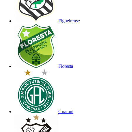
Figueirense
Floresta
Guarani