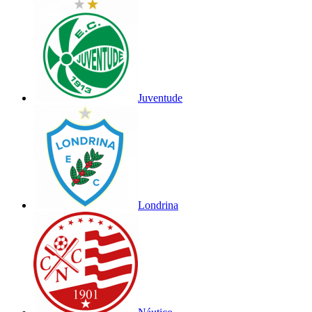
Juventude
Londrina