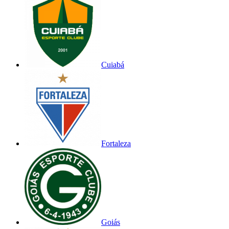
Cuiabá
Fortaleza
Goiás