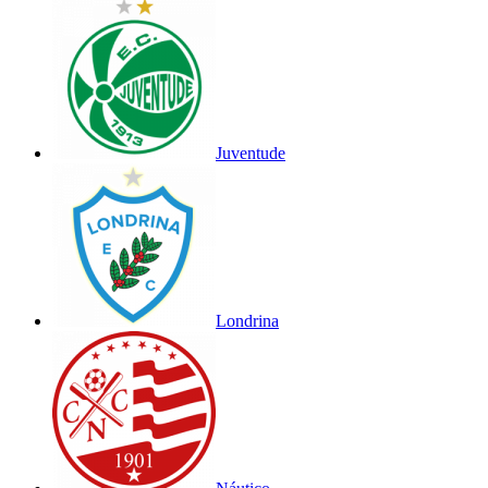
Juventude
Londrina