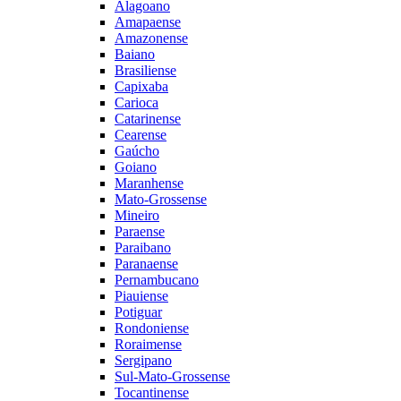
Alagoano
Amapaense
Amazonense
Baiano
Brasiliense
Capixaba
Carioca
Catarinense
Cearense
Gaúcho
Goiano
Maranhense
Mato-Grossense
Mineiro
Paraense
Paraibano
Paranaense
Pernambucano
Piauiense
Potiguar
Rondoniense
Roraimense
Sergipano
Sul-Mato-Grossense
Tocantinense