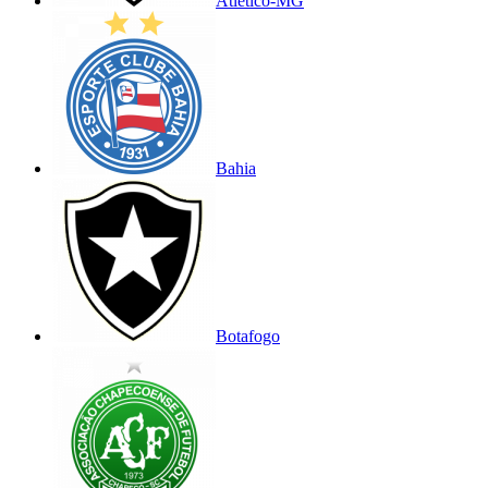
Atlético-MG
Bahia
Botafogo