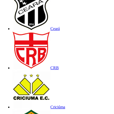
Ceará
CRB
Criciúma