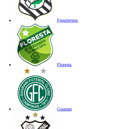
Figueirense
Floresta
Guarani