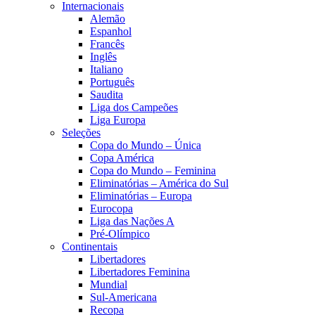
Internacionais
Alemão
Espanhol
Francês
Inglês
Italiano
Português
Saudita
Liga dos Campeões
Liga Europa
Seleções
Copa do Mundo – Única
Copa América
Copa do Mundo – Feminina
Eliminatórias – América do Sul
Eliminatórias – Europa
Eurocopa
Liga das Nações A
Pré-Olímpico
Continentais
Libertadores
Libertadores Feminina
Mundial
Sul-Americana
Recopa