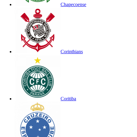
Chapecoense
Corinthians
Coritiba