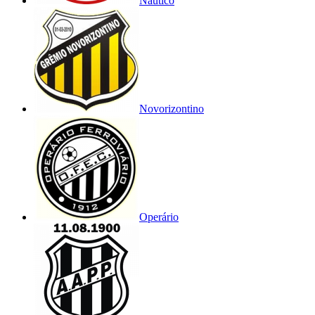
Náutico
Novorizontino
Operário