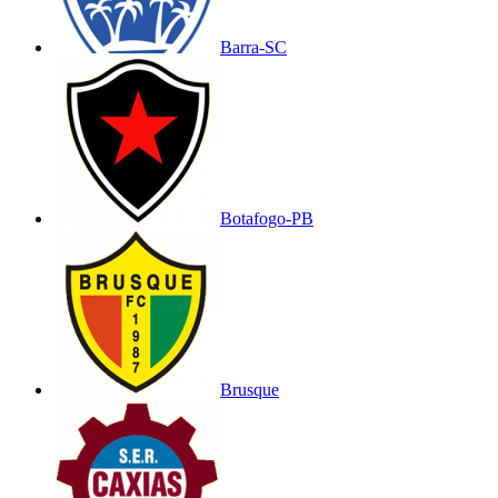
Barra-SC
Botafogo-PB
Brusque