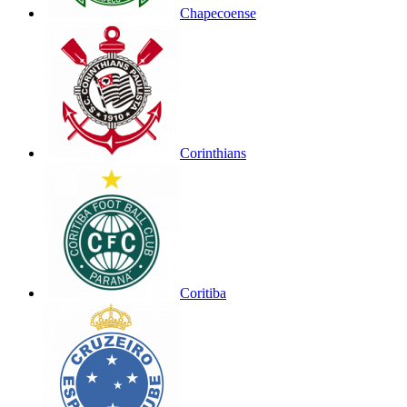
Chapecoense
Corinthians
Coritiba