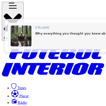
Fechar Menu
Times
Placar
Rádio