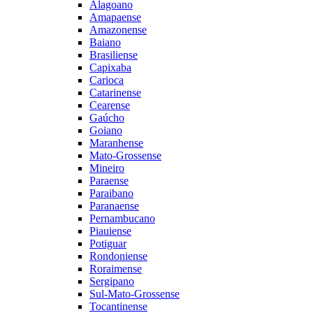
Alagoano
Amapaense
Amazonense
Baiano
Brasiliense
Capixaba
Carioca
Catarinense
Cearense
Gaúcho
Goiano
Maranhense
Mato-Grossense
Mineiro
Paraense
Paraibano
Paranaense
Pernambucano
Piauiense
Potiguar
Rondoniense
Roraimense
Sergipano
Sul-Mato-Grossense
Tocantinense