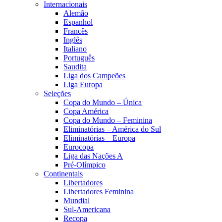
Internacionais
Alemão
Espanhol
Francês
Inglês
Italiano
Português
Saudita
Liga dos Campeões
Liga Europa
Seleções
Copa do Mundo – Única
Copa América
Copa do Mundo – Feminina
Eliminatórias – América do Sul
Eliminatórias – Europa
Eurocopa
Liga das Nações A
Pré-Olímpico
Continentais
Libertadores
Libertadores Feminina
Mundial
Sul-Americana
Recopa