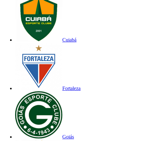
Cuiabá
Fortaleza
Goiás