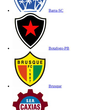
Barra-SC
Botafogo-PB
Brusque