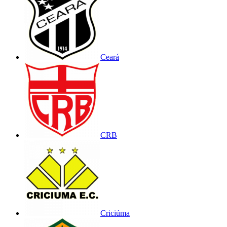
Ceará
CRB
Criciúma