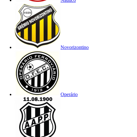
Náutico
Novorizontino
Operário