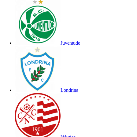
Juventude
Londrina