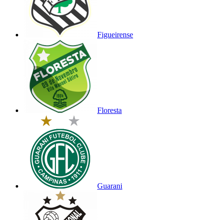
Figueirense
Floresta
Guarani