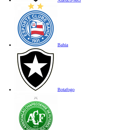
Atlético-MG
Bahia
Botafogo