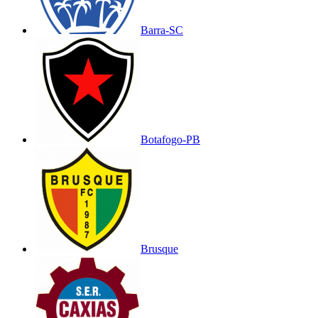
Barra-SC
Botafogo-PB
Brusque