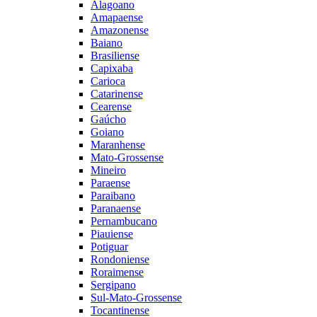
Alagoano
Amapaense
Amazonense
Baiano
Brasiliense
Capixaba
Carioca
Catarinense
Cearense
Gaúcho
Goiano
Maranhense
Mato-Grossense
Mineiro
Paraense
Paraibano
Paranaense
Pernambucano
Piauiense
Potiguar
Rondoniense
Roraimense
Sergipano
Sul-Mato-Grossense
Tocantinense