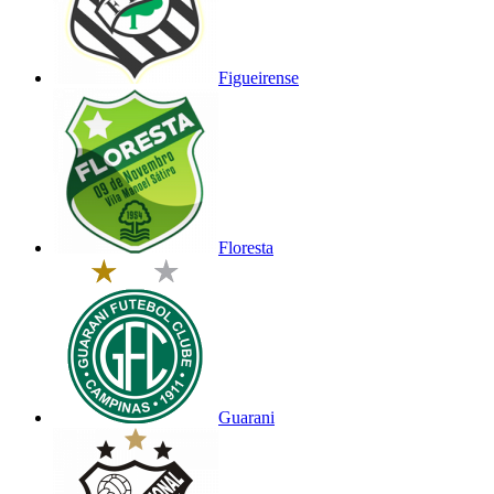
Figueirense
Floresta
Guarani