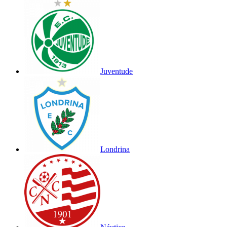
Juventude
Londrina