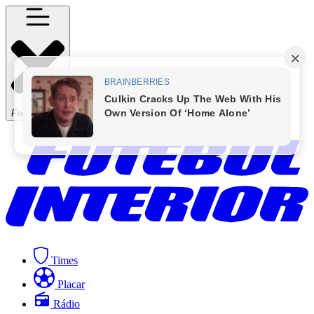
Fechar Menu
Times
Placar
Rádio