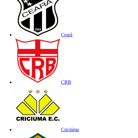
Ceará
CRB
Criciúma