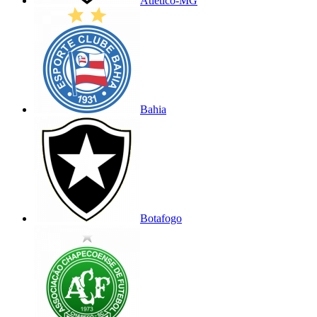
Atlético-MG
Bahia
Botafogo