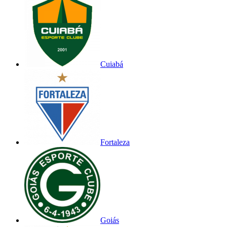
Cuiabá
Fortaleza
Goiás