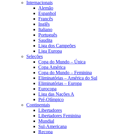
Internacionais
Alemão
Espanhol
Francês
Inglês
Italiano
Português
Saudita
Liga dos Campeões
Liga Europa
Seleções
Copa do Mundo – Única
Copa América
Copa do Mundo – Feminina
Eliminatórias – América do Sul
Eliminatórias – Europa
Eurocopa
Liga das Nações A
Pré-Olímpico
Continentais
Libertadores
Libertadores Feminina
Mundial
Sul-Americana
Recopa