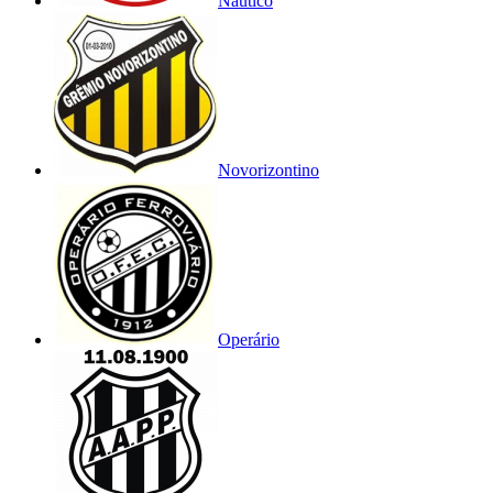
Náutico
Novorizontino
Operário