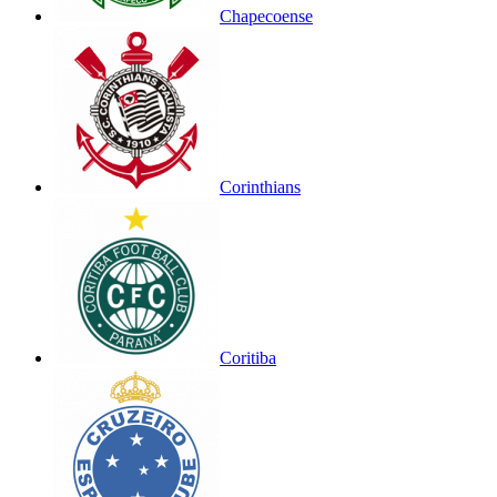
Chapecoense
Corinthians
Coritiba