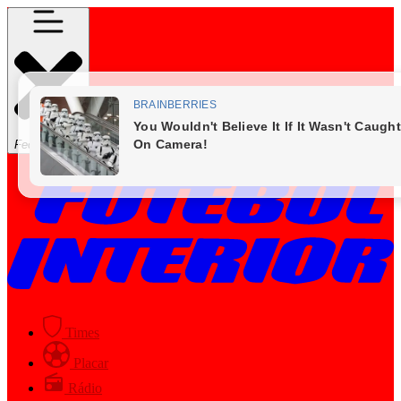
Fechar Menu
Times
Placar
Rádio