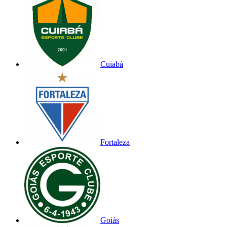
Cuiabá
Fortaleza
Goiás