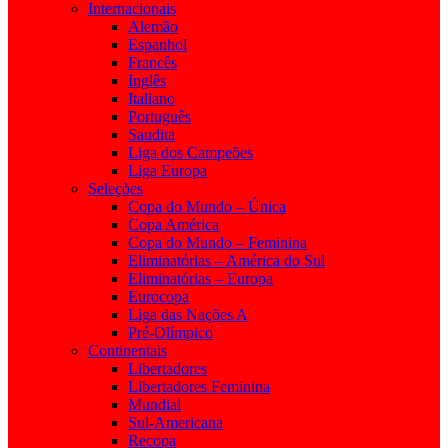
Internacionais
Alemão
Espanhol
Francês
Inglês
Italiano
Português
Saudita
Liga dos Campeões
Liga Europa
Seleções
Copa do Mundo – Única
Copa América
Copa do Mundo – Feminina
Eliminatórias – América do Sul
Eliminatórias – Europa
Eurocopa
Liga das Nações A
Pré-Olímpico
Continentais
Libertadores
Libertadores Feminina
Mundial
Sul-Americana
Recopa