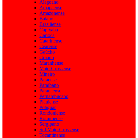
Alagoano
Amapaense
Amazonense
Baiano
Brasiliense
Capixaba
Carioca
Catarinense
Cearense
Gaúcho
Goiano
Maranhense
Mato-Grossense
Mineiro
Paraense
Paraibano
Paranaense
Pernambucano
Piauiense
Potiguar
Rondoniense
Roraimense
Sergipano
Sul-Mato-Grossense
Tocantinense