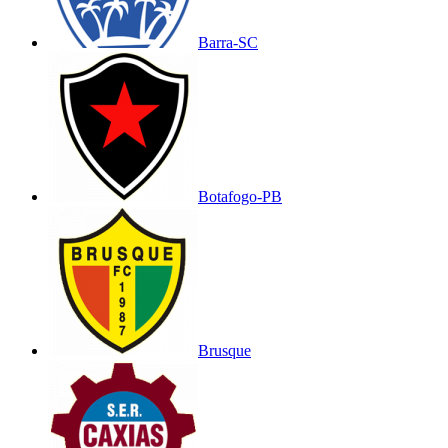
Barra-SC
Botafogo-PB
Brusque