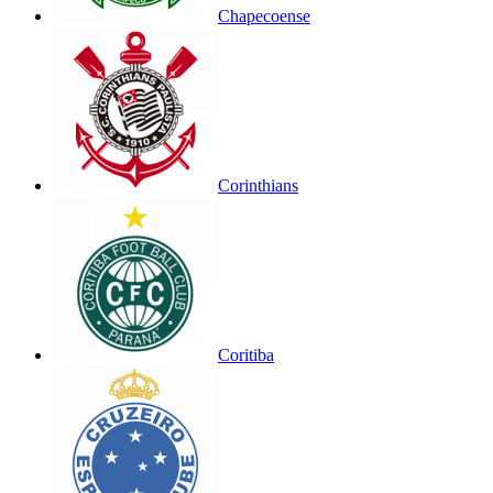
Chapecoense
Corinthians
Coritiba