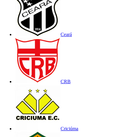
Ceará
CRB
Criciúma