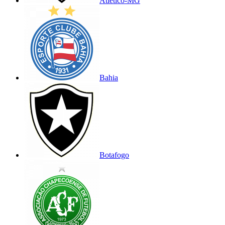
Atlético-MG
Bahia
Botafogo