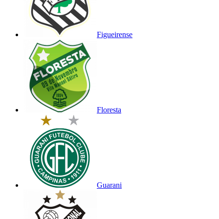
Figueirense
Floresta
Guarani