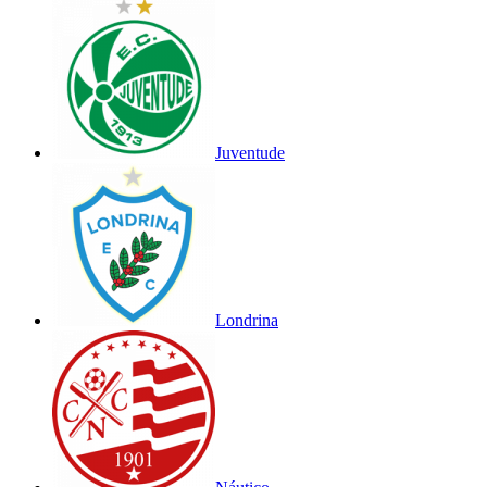
Juventude
Londrina