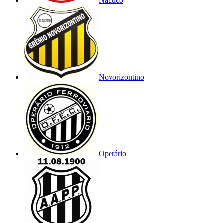
Náutico
Novorizontino
Operário