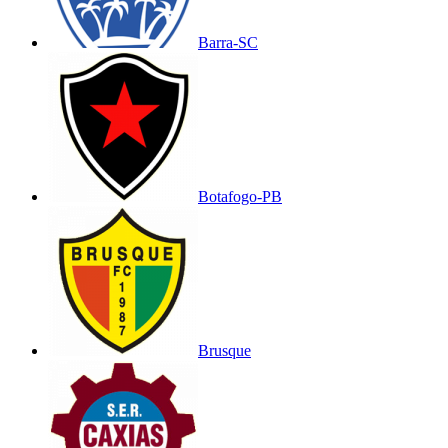
Barra-SC
Botafogo-PB
Brusque