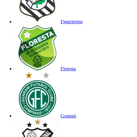
Figueirense
Floresta
Guarani