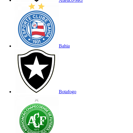
Atlético-MG
Bahia
Botafogo