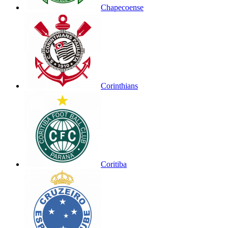
Chapecoense
Corinthians
Coritiba