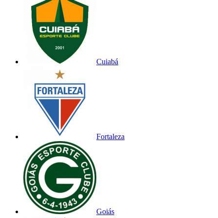
Cuiabá
Fortaleza
Goiás