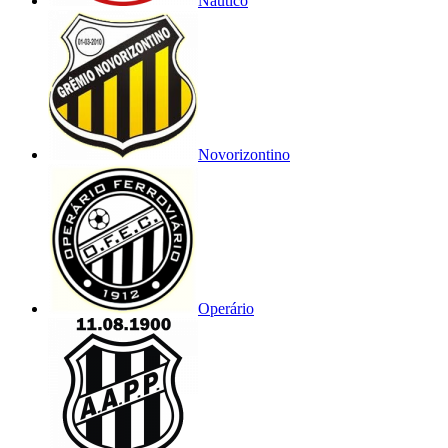
Náutico
Novorizontino
Operário