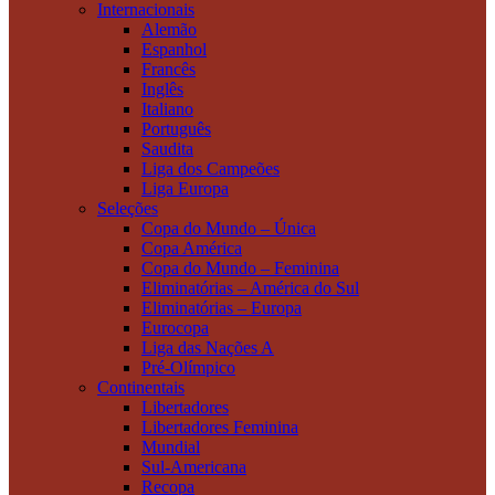
Internacionais
Alemão
Espanhol
Francês
Inglês
Italiano
Português
Saudita
Liga dos Campeões
Liga Europa
Seleções
Copa do Mundo – Única
Copa América
Copa do Mundo – Feminina
Eliminatórias – América do Sul
Eliminatórias – Europa
Eurocopa
Liga das Nações A
Pré-Olímpico
Continentais
Libertadores
Libertadores Feminina
Mundial
Sul-Americana
Recopa