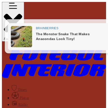
Fechar Menu
Times
Placar
Rádio