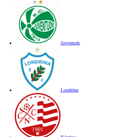
Juventude
Londrina