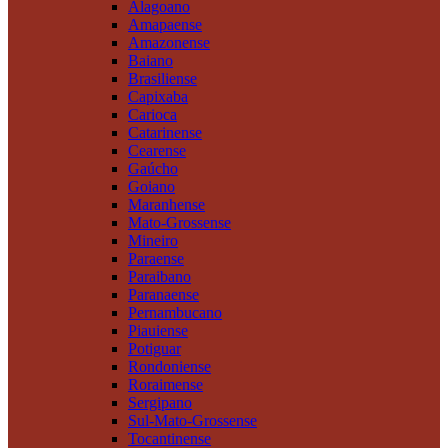
Alagoano
Amapaense
Amazonense
Baiano
Brasiliense
Capixaba
Carioca
Catarinense
Cearense
Gaúcho
Goiano
Maranhense
Mato-Grossense
Mineiro
Paraense
Paraibano
Paranaense
Pernambucano
Piauiense
Potiguar
Rondoniense
Roraimense
Sergipano
Sul-Mato-Grossense
Tocantinense