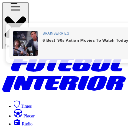
Fechar Menu
Times
Placar
Rádio