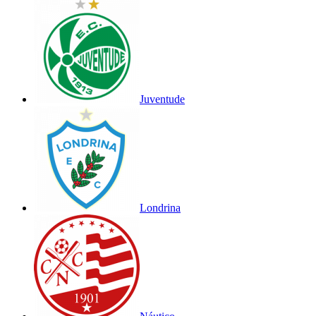
Juventude
Londrina