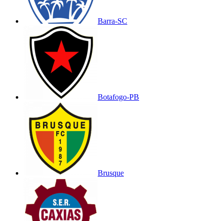
Barra-SC
Botafogo-PB
Brusque