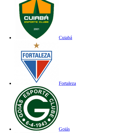
Cuiabá
Fortaleza
Goiás