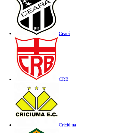
Ceará
CRB
Criciúma