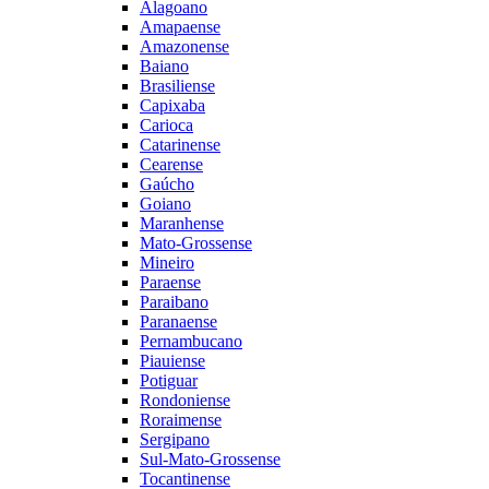
Alagoano
Amapaense
Amazonense
Baiano
Brasiliense
Capixaba
Carioca
Catarinense
Cearense
Gaúcho
Goiano
Maranhense
Mato-Grossense
Mineiro
Paraense
Paraibano
Paranaense
Pernambucano
Piauiense
Potiguar
Rondoniense
Roraimense
Sergipano
Sul-Mato-Grossense
Tocantinense