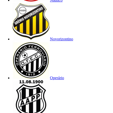
Náutico
Novorizontino
Operário