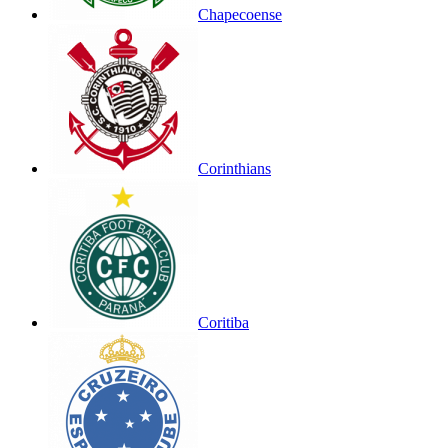
Chapecoense
Corinthians
Coritiba