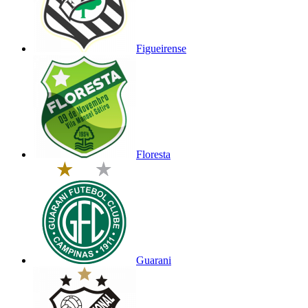
Figueirense
Floresta
Guarani