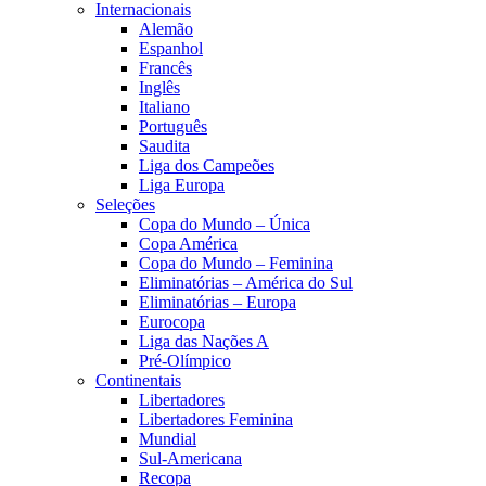
Internacionais
Alemão
Espanhol
Francês
Inglês
Italiano
Português
Saudita
Liga dos Campeões
Liga Europa
Seleções
Copa do Mundo – Única
Copa América
Copa do Mundo – Feminina
Eliminatórias – América do Sul
Eliminatórias – Europa
Eurocopa
Liga das Nações A
Pré-Olímpico
Continentais
Libertadores
Libertadores Feminina
Mundial
Sul-Americana
Recopa