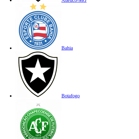
Atlético-MG
Bahia
Botafogo