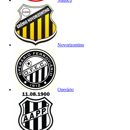
Náutico
Novorizontino
Operário