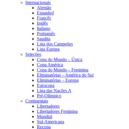
Internacionais
Alemão
Espanhol
Francês
Inglês
Italiano
Português
Saudita
Liga dos Campeões
Liga Europa
Seleções
Copa do Mundo – Única
Copa América
Copa do Mundo – Feminina
Eliminatórias – América do Sul
Eliminatórias – Europa
Eurocopa
Liga das Nações A
Pré-Olímpico
Continentais
Libertadores
Libertadores Feminina
Mundial
Sul-Americana
Recopa