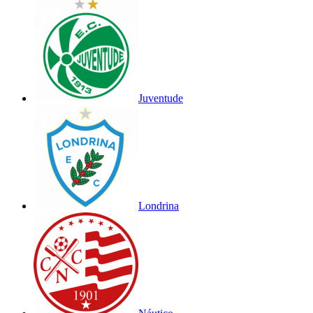
Juventude
Londrina