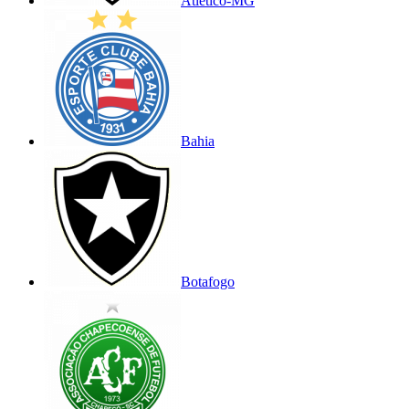
Atlético-MG
Bahia
Botafogo