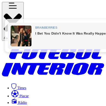
Fechar Menu
Times
Placar
Rádio