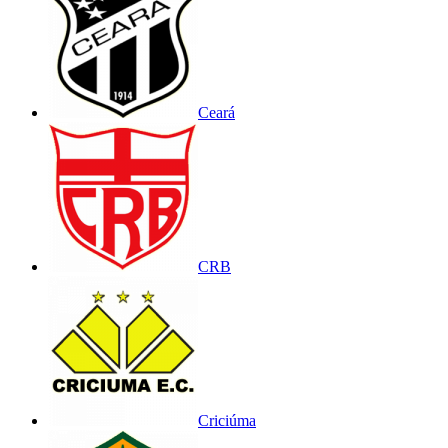
Ceará
CRB
Criciúma