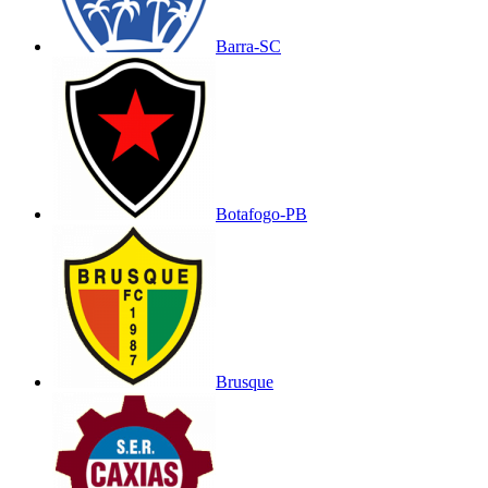
Barra-SC
Botafogo-PB
Brusque