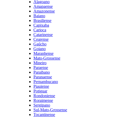
Alagoano
Amapaense
Amazonense
Baiano
Brasiliense
Capixaba
Carioca
Catarinense
Cearense
Gaúcho
Goiano
Maranhense
Mato-Grossense
Mineiro
Paraense
Paraibano
Paranaense
Pernambucano
Piauiense
Potiguar
Rondoniense
Roraimense
Sergipano
Sul-Mato-Grossense
Tocantinense