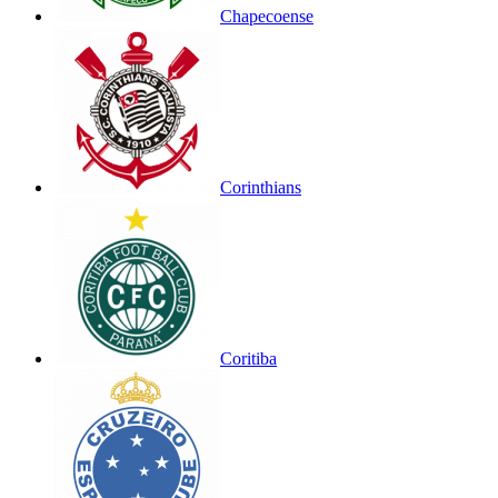
Chapecoense
Corinthians
Coritiba