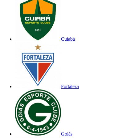
Cuiabá
Fortaleza
Goiás