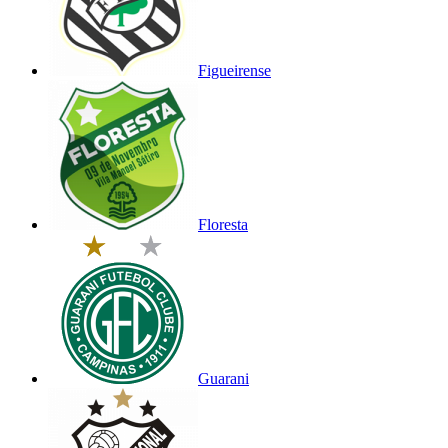
Figueirense
Floresta
Guarani