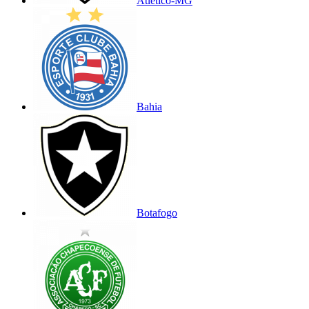
Atlético-MG
Bahia
Botafogo