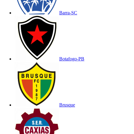
Barra-SC
Botafogo-PB
Brusque