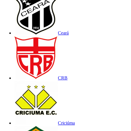
Ceará
CRB
Criciúma