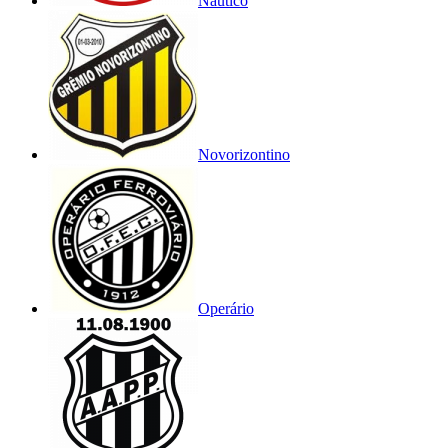
Náutico
Novorizontino
Operário