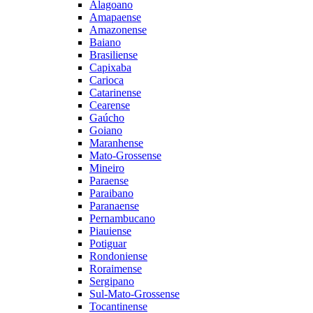
Alagoano
Amapaense
Amazonense
Baiano
Brasiliense
Capixaba
Carioca
Catarinense
Cearense
Gaúcho
Goiano
Maranhense
Mato-Grossense
Mineiro
Paraense
Paraibano
Paranaense
Pernambucano
Piauiense
Potiguar
Rondoniense
Roraimense
Sergipano
Sul-Mato-Grossense
Tocantinense