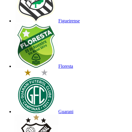
Figueirense
Floresta
Guarani