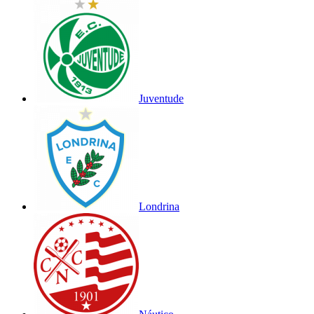
Juventude
Londrina