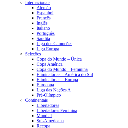
Internacionais
Alemão
Espanhol
Francês
Inglês
Italiano
Português
Saudita
Liga dos Campeões
Liga Europa
Seleções
Copa do Mundo – Única
Copa América
Copa do Mundo – Feminina
Eliminatórias – América do Sul
Eliminatórias – Europa
Eurocopa
Liga das Nações A
Pré-Olímpico
Continentais
Libertadores
Libertadores Feminina
Mundial
Sul-Americana
Recopa