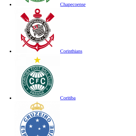
Chapecoense
Corinthians
Coritiba