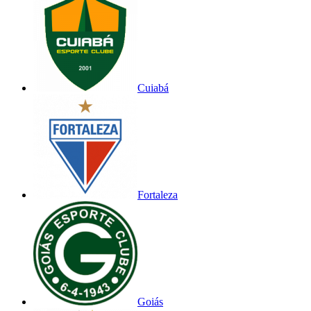
Cuiabá
Fortaleza
Goiás