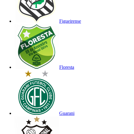
Figueirense
Floresta
Guarani