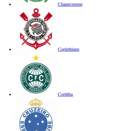
Chapecoense
Corinthians
Coritiba