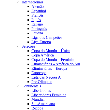
Internacionais
Alemão
Espanhol
Francês
Inglês
Italiano
Português
Saudita
Liga dos Campeões
Liga Europa
Seleções
Copa do Mundo – Única
Copa América
Copa do Mundo – Feminina
Eliminatórias – América do Sul
Eliminatórias – Europa
Eurocopa
Liga das Nações A
Pré-Olímpico
Continentais
Libertadores
Libertadores Feminina
Mundial
Sul-Americana
Recopa