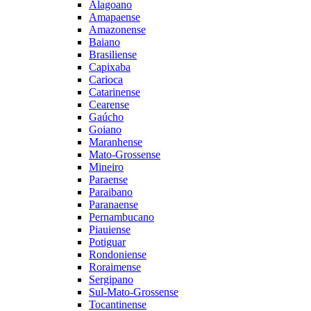
Alagoano
Amapaense
Amazonense
Baiano
Brasiliense
Capixaba
Carioca
Catarinense
Cearense
Gaúcho
Goiano
Maranhense
Mato-Grossense
Mineiro
Paraense
Paraibano
Paranaense
Pernambucano
Piauiense
Potiguar
Rondoniense
Roraimense
Sergipano
Sul-Mato-Grossense
Tocantinense