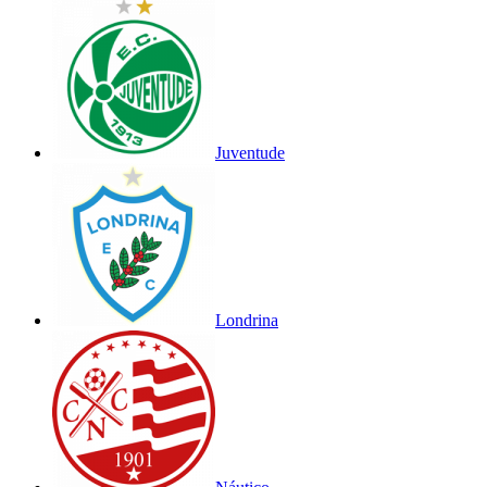
Juventude
Londrina