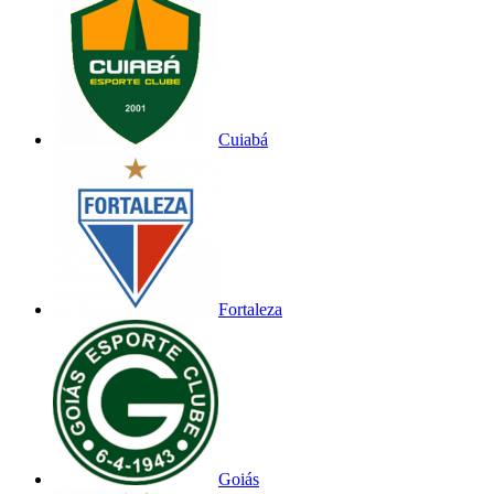
Cuiabá
Fortaleza
Goiás