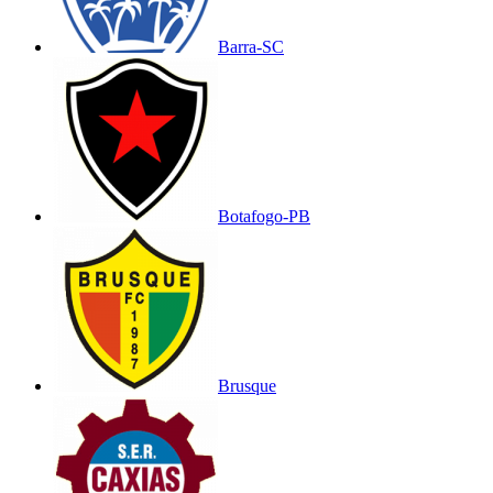
Barra-SC
Botafogo-PB
Brusque