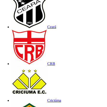
Ceará
CRB
Criciúma