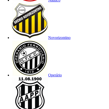
Náutico
Novorizontino
Operário