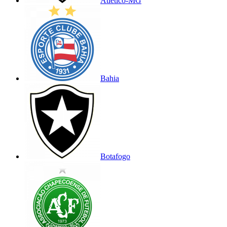
Atlético-MG
Bahia
Botafogo