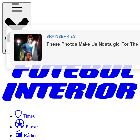
Fechar Menu
Times
Placar
Rádio