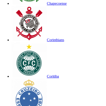
Chapecoense
Corinthians
Coritiba