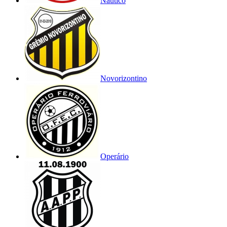
Náutico
Novorizontino
Operário