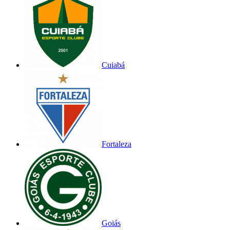
Cuiabá
Fortaleza
Goiás