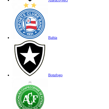
Atlético-MG
Bahia
Botafogo