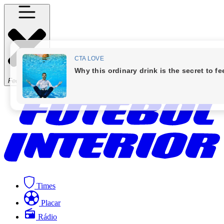
Fechar Menu
Times
Placar
Rádio