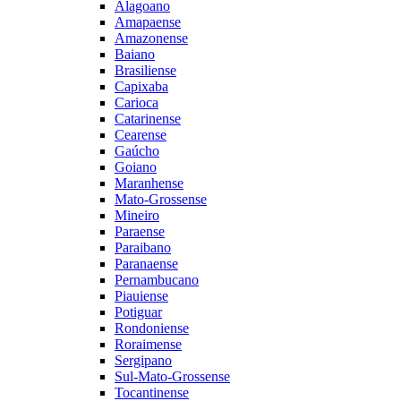
Alagoano
Amapaense
Amazonense
Baiano
Brasiliense
Capixaba
Carioca
Catarinense
Cearense
Gaúcho
Goiano
Maranhense
Mato-Grossense
Mineiro
Paraense
Paraibano
Paranaense
Pernambucano
Piauiense
Potiguar
Rondoniense
Roraimense
Sergipano
Sul-Mato-Grossense
Tocantinense