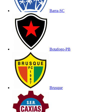
Barra-SC
Botafogo-PB
Brusque