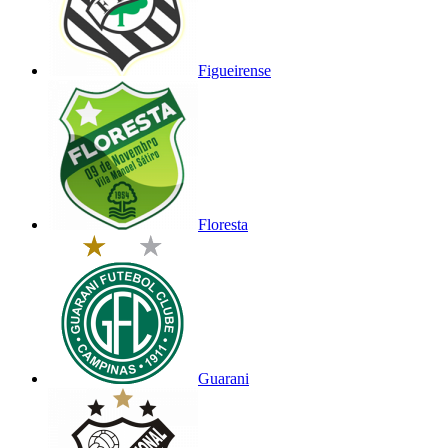
Figueirense
Floresta
Guarani