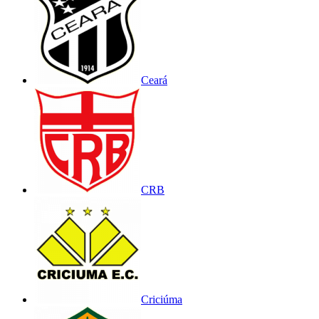
Ceará
CRB
Criciúma