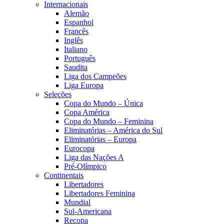
Internacionais
Alemão
Espanhol
Francês
Inglês
Italiano
Português
Saudita
Liga dos Campeões
Liga Europa
Seleções
Copa do Mundo – Única
Copa América
Copa do Mundo – Feminina
Eliminatórias – América do Sul
Eliminatórias – Europa
Eurocopa
Liga das Nações A
Pré-Olímpico
Continentais
Libertadores
Libertadores Feminina
Mundial
Sul-Americana
Recopa