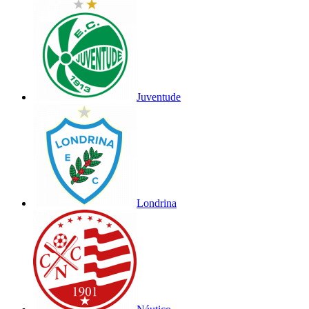
Juventude
Londrina