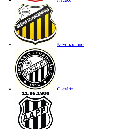
Náutico
Novorizontino
Operário