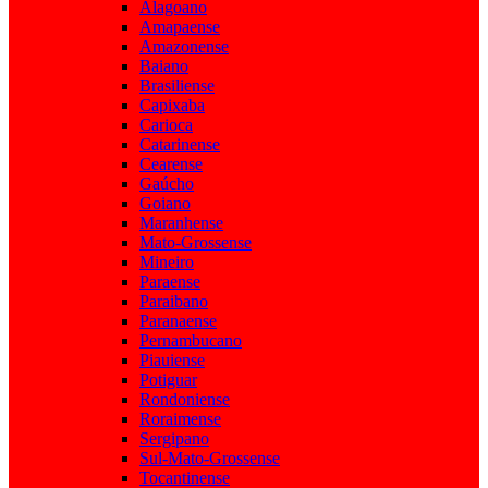
Alagoano
Amapaense
Amazonense
Baiano
Brasiliense
Capixaba
Carioca
Catarinense
Cearense
Gaúcho
Goiano
Maranhense
Mato-Grossense
Mineiro
Paraense
Paraibano
Paranaense
Pernambucano
Piauiense
Potiguar
Rondoniense
Roraimense
Sergipano
Sul-Mato-Grossense
Tocantinense