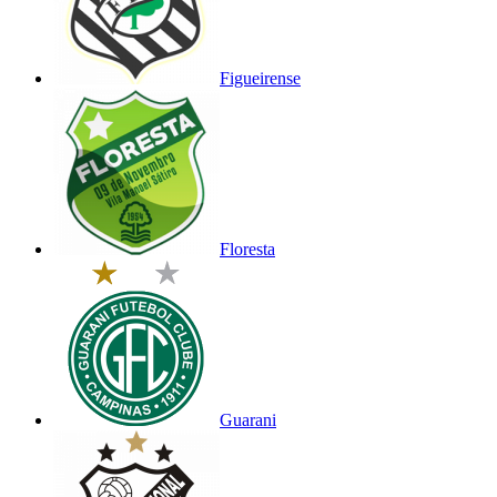
Figueirense
Floresta
Guarani