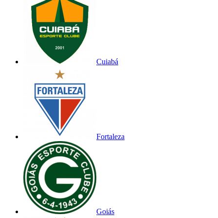
Cuiabá
Fortaleza
Goiás