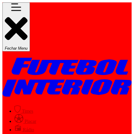
Fechar Menu
Times
Placar
Rádio