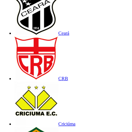
Ceará
CRB
Criciúma