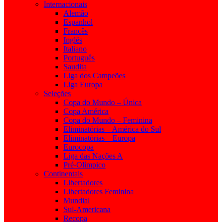
Internacionais
Alemão
Espanhol
Francês
Inglês
Italiano
Português
Saudita
Liga dos Campeões
Liga Europa
Seleções
Copa do Mundo – Única
Copa América
Copa do Mundo – Feminina
Eliminatórias – América do Sul
Eliminatórias – Europa
Eurocopa
Liga das Nações A
Pré-Olímpico
Continentais
Libertadores
Libertadores Feminina
Mundial
Sul-Americana
Recopa