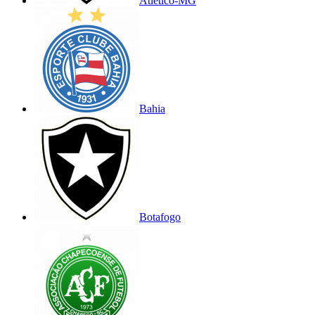
Atlético-MG
Bahia
Botafogo