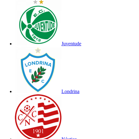
Juventude
Londrina