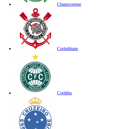
Chapecoense
Corinthians
Coritiba