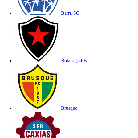
Barra-SC
Botafogo-PB
Brusque