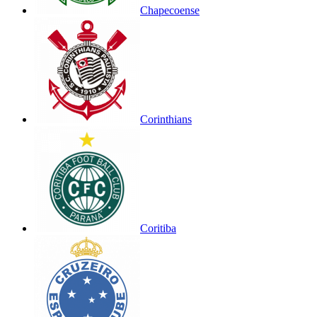
Chapecoense
Corinthians
Coritiba