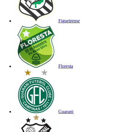
Figueirense
Floresta
Guarani