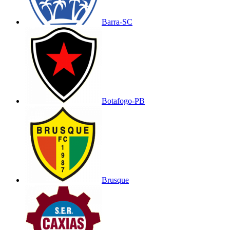
Barra-SC
Botafogo-PB
Brusque