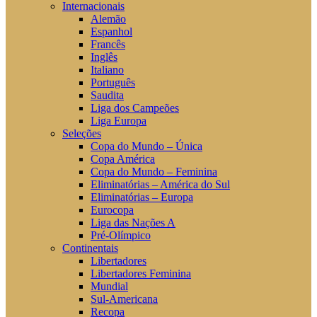
Internacionais
Alemão
Espanhol
Francês
Inglês
Italiano
Português
Saudita
Liga dos Campeões
Liga Europa
Seleções
Copa do Mundo – Única
Copa América
Copa do Mundo – Feminina
Eliminatórias – América do Sul
Eliminatórias – Europa
Eurocopa
Liga das Nações A
Pré-Olímpico
Continentais
Libertadores
Libertadores Feminina
Mundial
Sul-Americana
Recopa