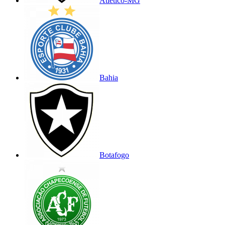
Atlético-MG
Bahia
Botafogo