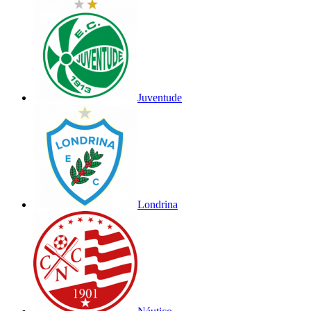
Juventude
Londrina