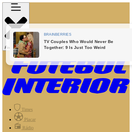
Fechar Menu
Times
Placar
Rádio