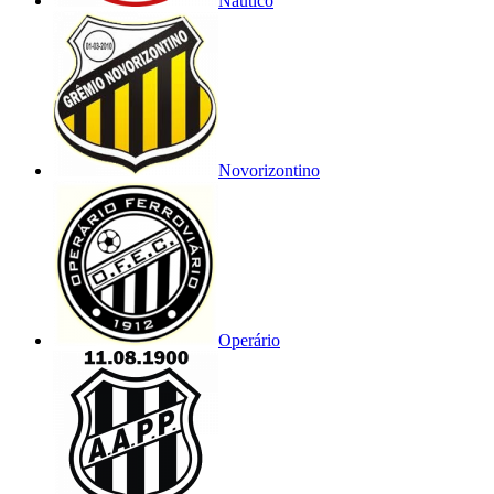
Náutico
Novorizontino
Operário