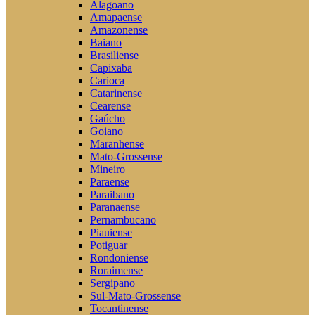
Alagoano
Amapaense
Amazonense
Baiano
Brasiliense
Capixaba
Carioca
Catarinense
Cearense
Gaúcho
Goiano
Maranhense
Mato-Grossense
Mineiro
Paraense
Paraibano
Paranaense
Pernambucano
Piauiense
Potiguar
Rondoniense
Roraimense
Sergipano
Sul-Mato-Grossense
Tocantinense