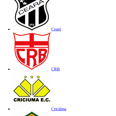
Ceará
CRB
Criciúma