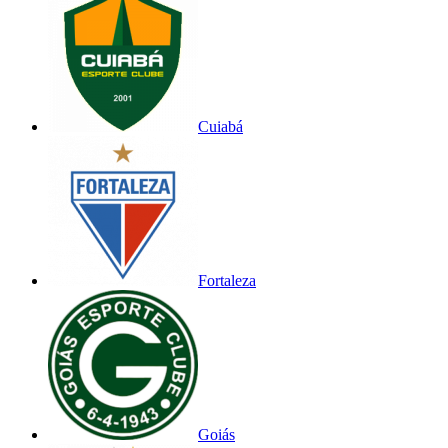
Cuiabá
Fortaleza
Goiás