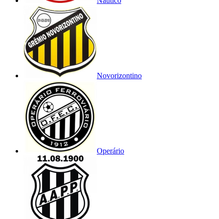
Náutico
Novorizontino
Operário