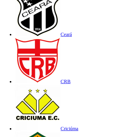
Ceará
CRB
Criciúma