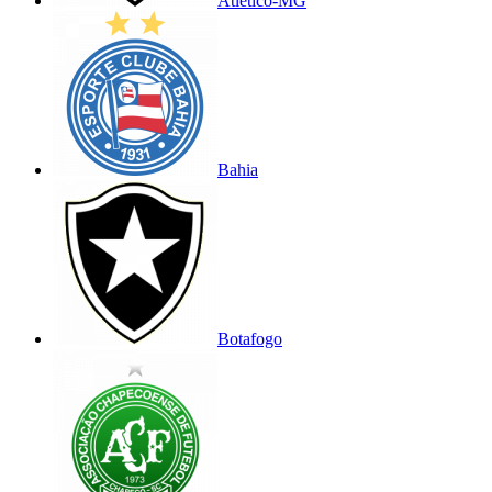
Atlético-MG
Bahia
Botafogo