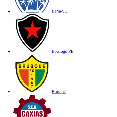
Barra-SC
Botafogo-PB
Brusque