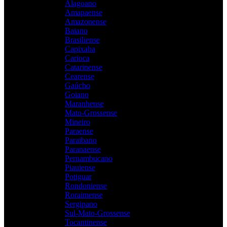
Alagoano
Amapaense
Amazonense
Baiano
Brasiliense
Capixaba
Carioca
Catarinense
Cearense
Gaúcho
Goiano
Maranhense
Mato-Grossense
Mineiro
Paraense
Paraibano
Paranaense
Pernambucano
Piauiense
Potiguar
Rondoniense
Roraimense
Sergipano
Sul-Mato-Grossense
Tocantinense