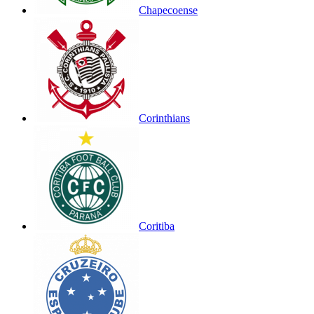
Chapecoense
Corinthians
Coritiba