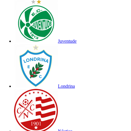
Juventude
Londrina