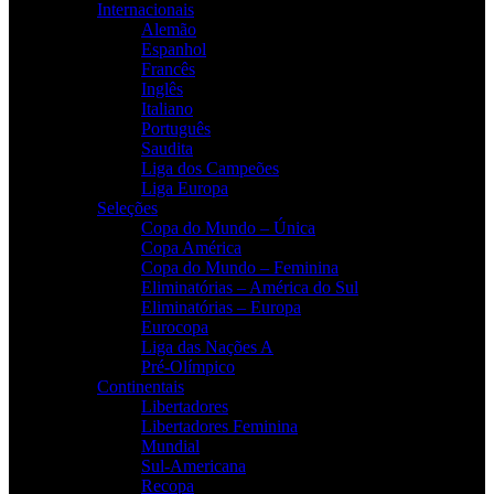
Internacionais
Alemão
Espanhol
Francês
Inglês
Italiano
Português
Saudita
Liga dos Campeões
Liga Europa
Seleções
Copa do Mundo – Única
Copa América
Copa do Mundo – Feminina
Eliminatórias – América do Sul
Eliminatórias – Europa
Eurocopa
Liga das Nações A
Pré-Olímpico
Continentais
Libertadores
Libertadores Feminina
Mundial
Sul-Americana
Recopa