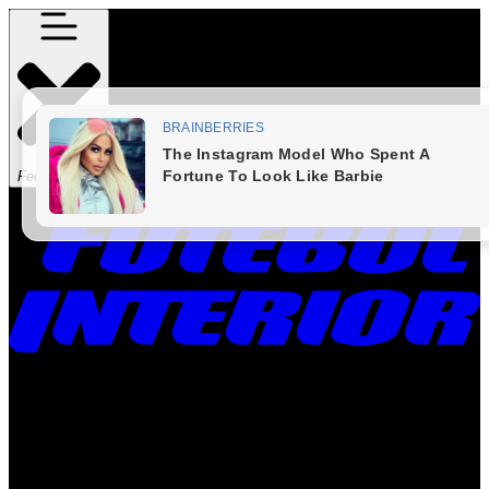
Fechar Menu
Times
Placar
Rádio