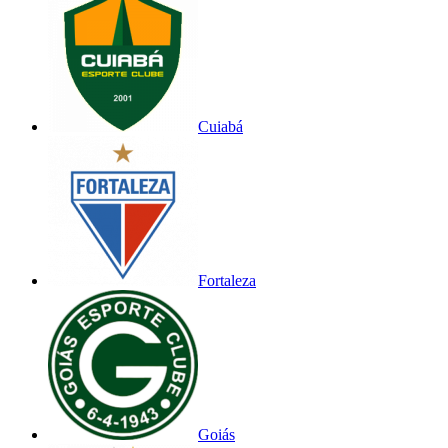
Cuiabá
Fortaleza
Goiás