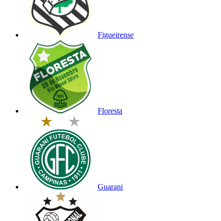
Figueirense
Floresta
Guarani