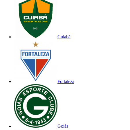
Cuiabá
Fortaleza
Goiás