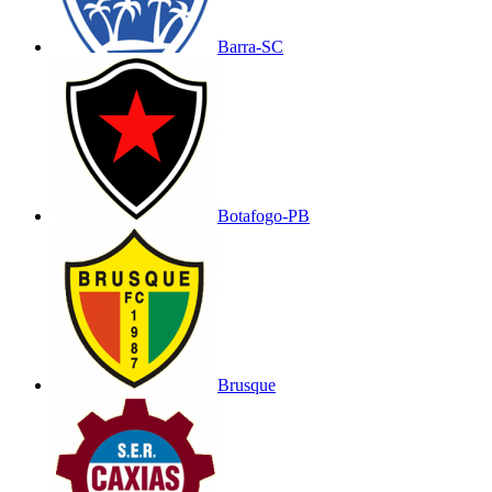
Barra-SC
Botafogo-PB
Brusque