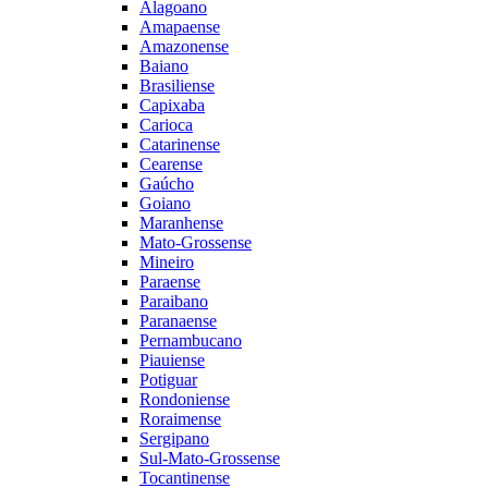
Alagoano
Amapaense
Amazonense
Baiano
Brasiliense
Capixaba
Carioca
Catarinense
Cearense
Gaúcho
Goiano
Maranhense
Mato-Grossense
Mineiro
Paraense
Paraibano
Paranaense
Pernambucano
Piauiense
Potiguar
Rondoniense
Roraimense
Sergipano
Sul-Mato-Grossense
Tocantinense