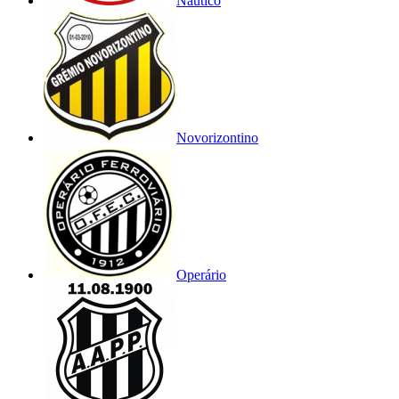
Náutico
Novorizontino
Operário