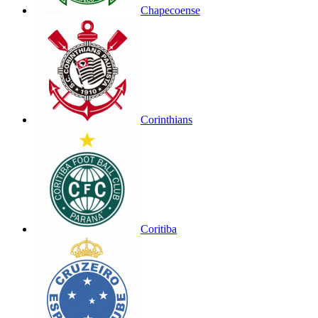
Chapecoense
Corinthians
Coritiba