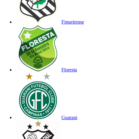
Figueirense
Floresta
Guarani