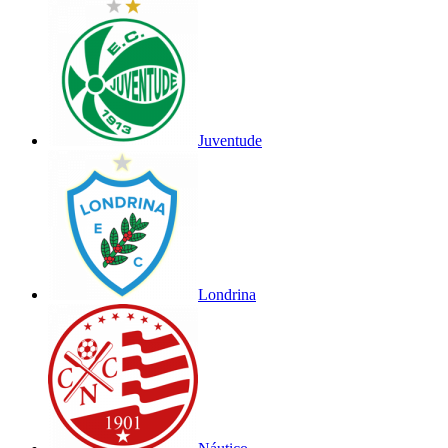
Juventude
Londrina