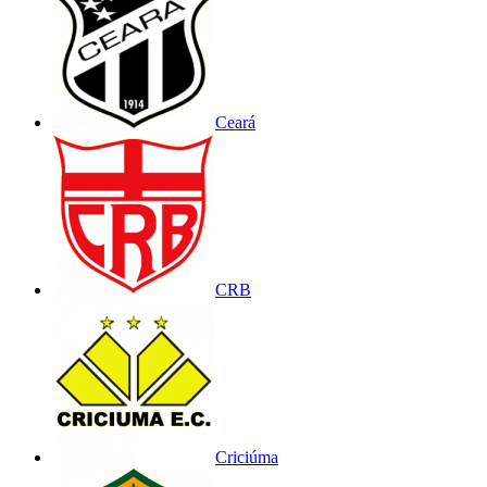
Ceará
CRB
Criciúma