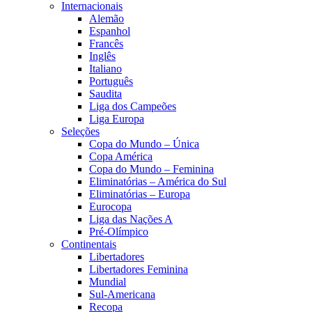
Internacionais
Alemão
Espanhol
Francês
Inglês
Italiano
Português
Saudita
Liga dos Campeões
Liga Europa
Seleções
Copa do Mundo – Única
Copa América
Copa do Mundo – Feminina
Eliminatórias – América do Sul
Eliminatórias – Europa
Eurocopa
Liga das Nações A
Pré-Olímpico
Continentais
Libertadores
Libertadores Feminina
Mundial
Sul-Americana
Recopa