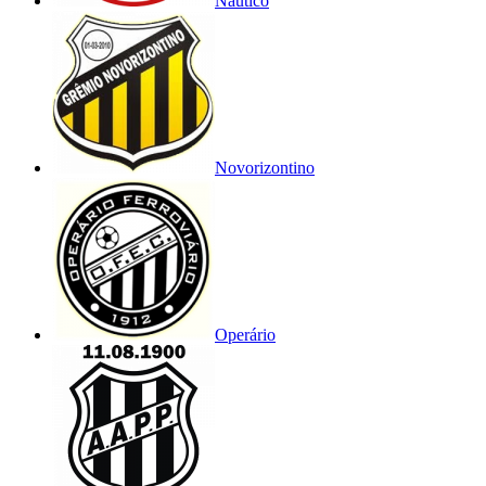
Náutico
Novorizontino
Operário