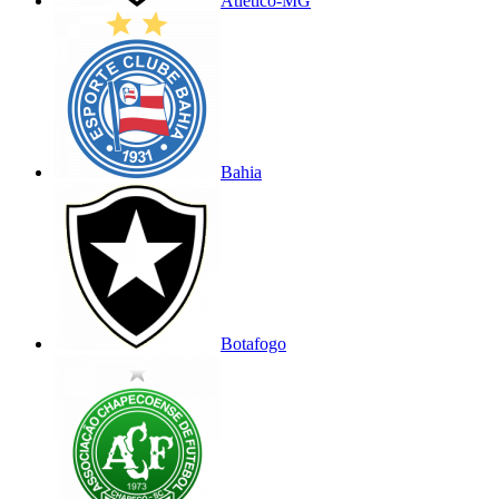
Atlético-MG
Bahia
Botafogo