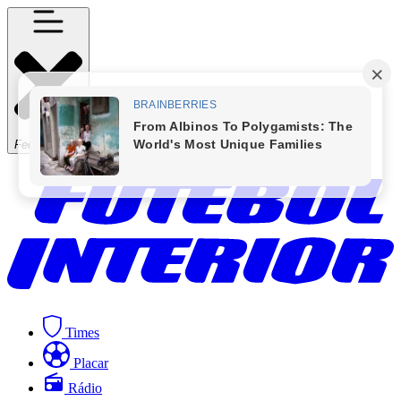
Fechar Menu
Times
Placar
Rádio