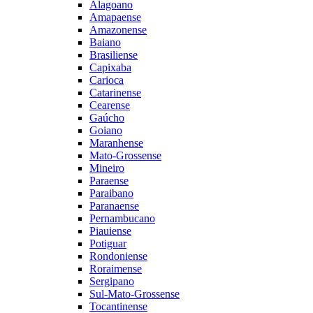
Alagoano
Amapaense
Amazonense
Baiano
Brasiliense
Capixaba
Carioca
Catarinense
Cearense
Gaúcho
Goiano
Maranhense
Mato-Grossense
Mineiro
Paraense
Paraibano
Paranaense
Pernambucano
Piauiense
Potiguar
Rondoniense
Roraimense
Sergipano
Sul-Mato-Grossense
Tocantinense