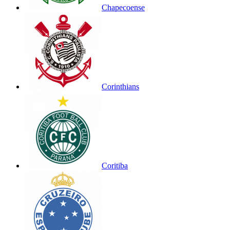
Chapecoense
Corinthians
Coritiba