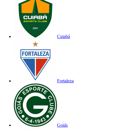
Cuiabá
Fortaleza
Goiás