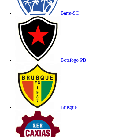
Barra-SC
Botafogo-PB
Brusque