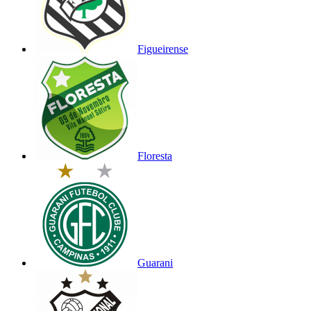
Figueirense
Floresta
Guarani