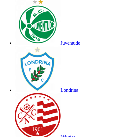
Juventude
Londrina