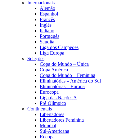
Internacionais
Alemão
Espanhol
Francês
Inglês
Italiano
Português
Saudita
Liga dos Campeões
Liga Europa
Seleções
Copa do Mundo – Única
Copa América
Copa do Mundo – Feminina
Eliminatórias – América do Sul
Eliminatórias – Europa
Eurocopa
Liga das Nações A
Pré-Olímpico
Continentais
Libertadores
Libertadores Feminina
Mundial
Sul-Americana
Recopa