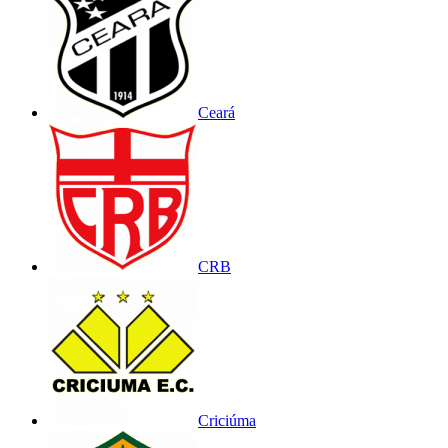
Ceará
CRB
Criciúma