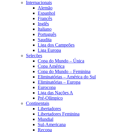
Internacionais
Alemão
Espanhol
Francês
Inglês
Italiano
Português
Saudita
Liga dos Campeões
Liga Europa
Seleções
Copa do Mundo – Única
Copa América
Copa do Mundo – Feminina
Eliminatórias – América do Sul
Eliminatórias – Europa
Eurocopa
Liga das Nações A
Pré-Olímpico
Continentais
Libertadores
Libertadores Feminina
Mundial
Sul-Americana
Recopa