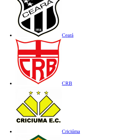
Ceará
CRB
Criciúma