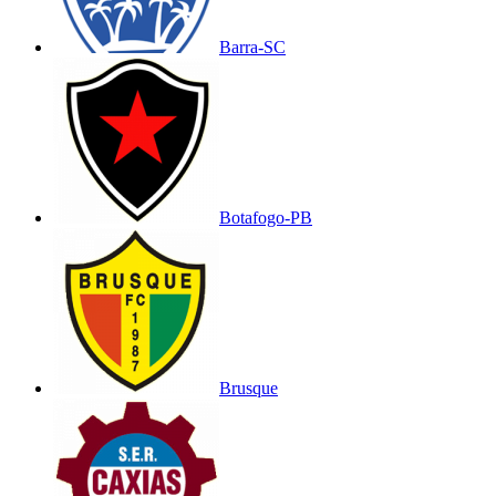
Barra-SC
Botafogo-PB
Brusque