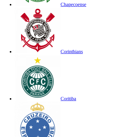
Chapecoense
Corinthians
Coritiba