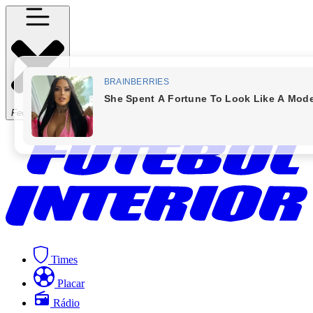
Fechar Menu
Times
Placar
Rádio