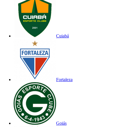
Cuiabá
Fortaleza
Goiás