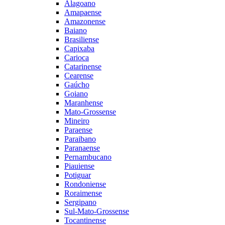
Alagoano
Amapaense
Amazonense
Baiano
Brasiliense
Capixaba
Carioca
Catarinense
Cearense
Gaúcho
Goiano
Maranhense
Mato-Grossense
Mineiro
Paraense
Paraibano
Paranaense
Pernambucano
Piauiense
Potiguar
Rondoniense
Roraimense
Sergipano
Sul-Mato-Grossense
Tocantinense