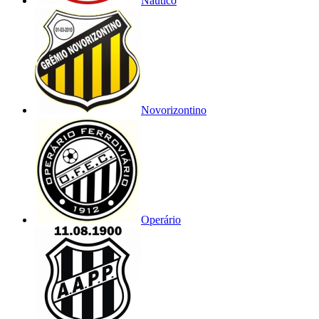
Náutico
Novorizontino
Operário