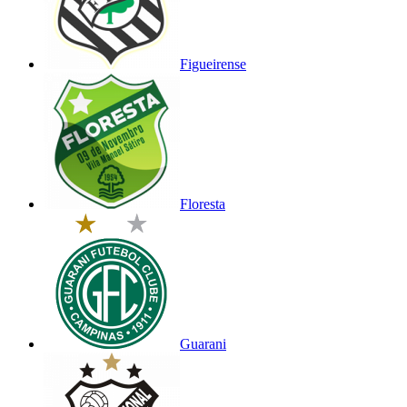
Figueirense
Floresta
Guarani