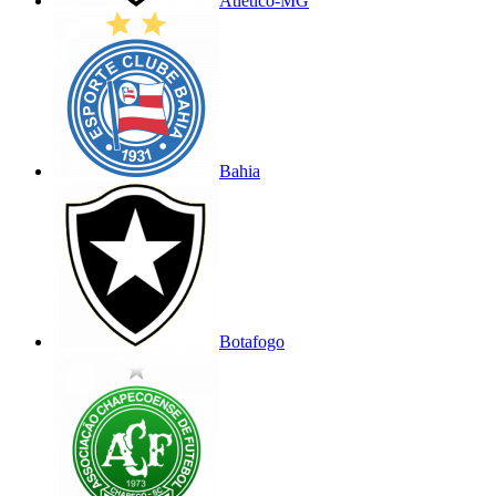
Atlético-MG
Bahia
Botafogo