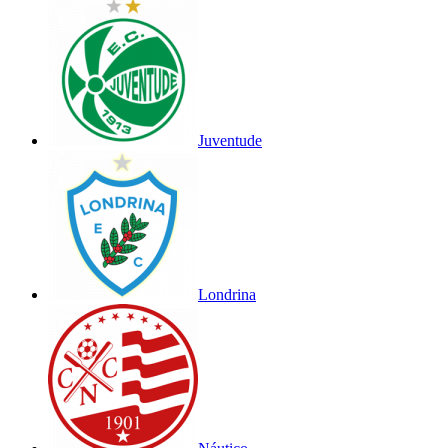
Juventude
Londrina