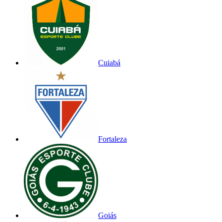
Cuiabá
Fortaleza
Goiás