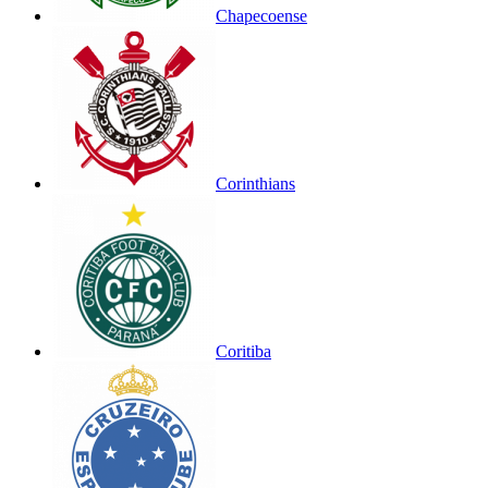
Chapecoense
Corinthians
Coritiba