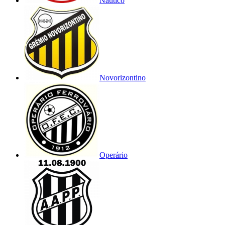
Náutico
Novorizontino
Operário