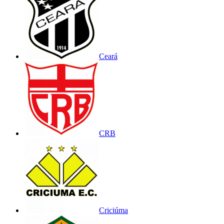
Ceará
CRB
Criciúma