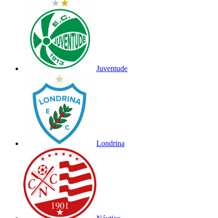
Juventude
Londrina