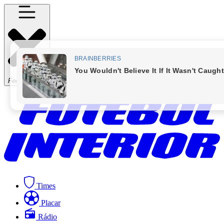
Fechar Menu
Times
Placar
Rádio