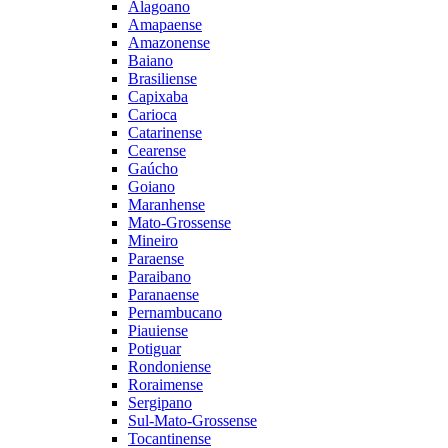
Alagoano
Amapaense
Amazonense
Baiano
Brasiliense
Capixaba
Carioca
Catarinense
Cearense
Gaúcho
Goiano
Maranhense
Mato-Grossense
Mineiro
Paraense
Paraibano
Paranaense
Pernambucano
Piauiense
Potiguar
Rondoniense
Roraimense
Sergipano
Sul-Mato-Grossense
Tocantinense