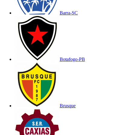
Barra-SC
Botafogo-PB
Brusque