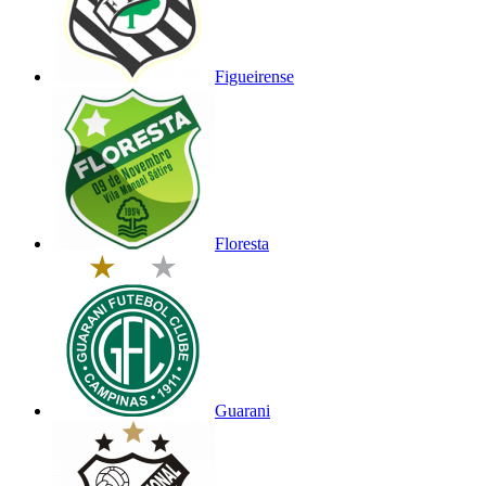
Figueirense
Floresta
Guarani