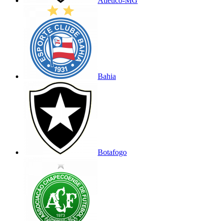
Atlético-MG
Bahia
Botafogo