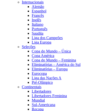
Internacionais
Alemão
Espanhol
Francês
Inglês
Italiano
Português
Saudita
Liga dos Campeões
Liga Europa
Seleções
Copa do Mundo – Única
Copa América
Copa do Mundo – Feminina
Eliminatórias – América do Sul
Eliminatórias – Europa
Eurocopa
Liga das Nações A
Pré-Olímpico
Continentais
Libertadores
Libertadores Feminina
Mundial
Sul-Americana
Recopa