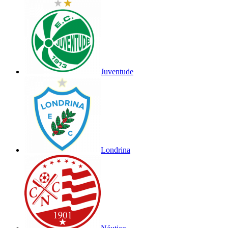
Juventude
Londrina