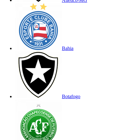
Atlético-MG
Bahia
Botafogo