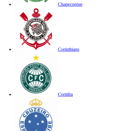
Chapecoense
Corinthians
Coritiba