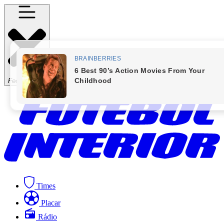
Fechar Menu
Times
Placar
Rádio