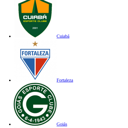
Cuiabá
Fortaleza
Goiás