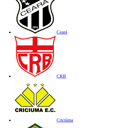
Ceará
CRB
Criciúma