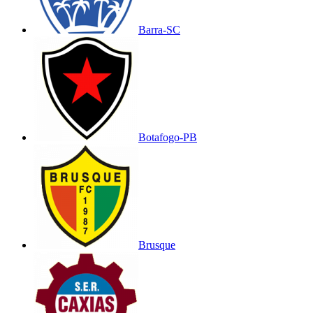
Barra-SC
Botafogo-PB
Brusque