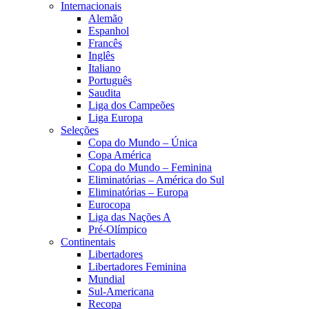
Internacionais
Alemão
Espanhol
Francês
Inglês
Italiano
Português
Saudita
Liga dos Campeões
Liga Europa
Seleções
Copa do Mundo – Única
Copa América
Copa do Mundo – Feminina
Eliminatórias – América do Sul
Eliminatórias – Europa
Eurocopa
Liga das Nações A
Pré-Olímpico
Continentais
Libertadores
Libertadores Feminina
Mundial
Sul-Americana
Recopa