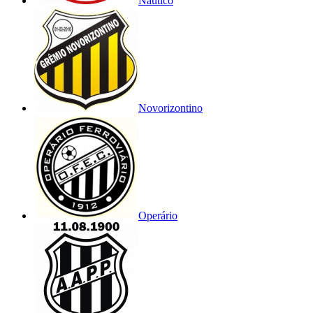
Náutico
Novorizontino
Operário