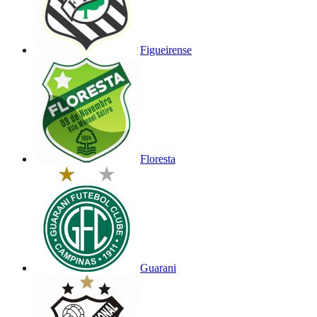
Figueirense
Floresta
Guarani