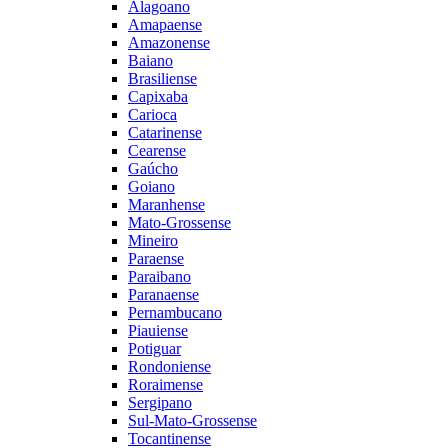
Alagoano
Amapaense
Amazonense
Baiano
Brasiliense
Capixaba
Carioca
Catarinense
Cearense
Gaúcho
Goiano
Maranhense
Mato-Grossense
Mineiro
Paraense
Paraibano
Paranaense
Pernambucano
Piauiense
Potiguar
Rondoniense
Roraimense
Sergipano
Sul-Mato-Grossense
Tocantinense