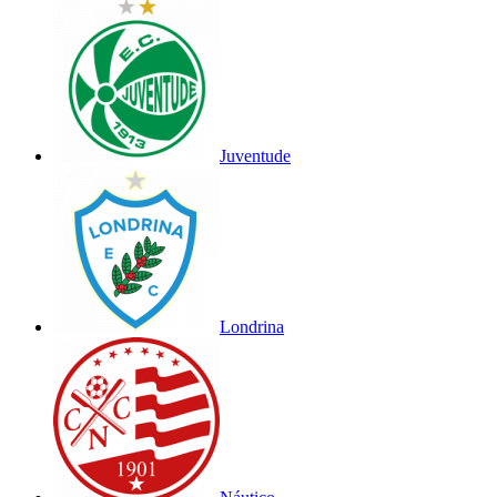
Juventude
Londrina