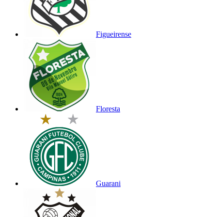
Figueirense
Floresta
Guarani