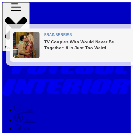
Fechar Menu
Times
Placar
Rádio