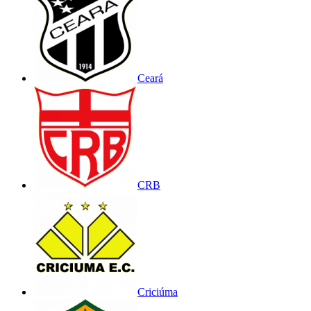
Ceará
CRB
Criciúma