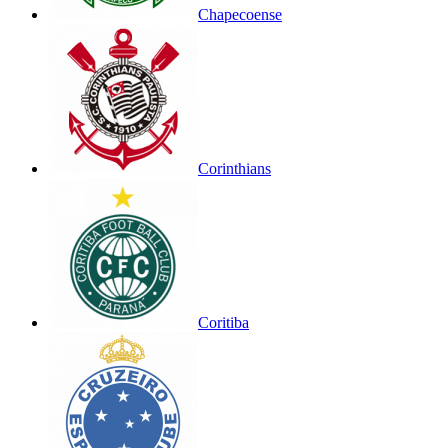
Chapecoense
Corinthians
Coritiba