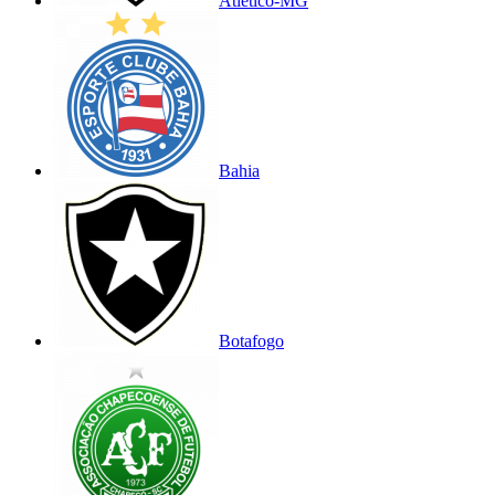
Atlético-MG
Bahia
Botafogo