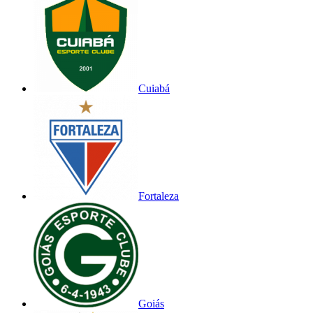
Cuiabá
Fortaleza
Goiás