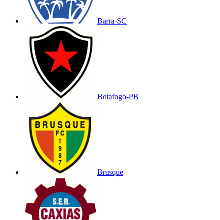
Barra-SC
Botafogo-PB
Brusque