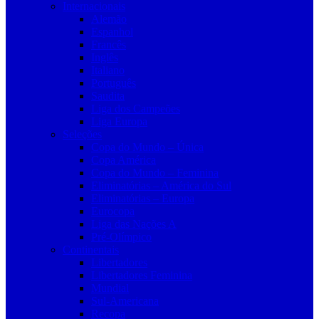
Internacionais
Alemão
Espanhol
Francês
Inglês
Italiano
Português
Saudita
Liga dos Campeões
Liga Europa
Seleções
Copa do Mundo – Única
Copa América
Copa do Mundo – Feminina
Eliminatórias – América do Sul
Eliminatórias – Europa
Eurocopa
Liga das Nações A
Pré-Olímpico
Continentais
Libertadores
Libertadores Feminina
Mundial
Sul-Americana
Recopa