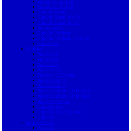
Feminino – Sub-18
Feminino – Sub-16
Copa do Brasil
Copa do Brasil Sub-20
Copa do Brasil Sub-17
Supercopa Rei
Copa do Nordeste
Copa do Nordeste – Sub-20
Copa Verde
Paulistas
Paulista A1
Paulista A2
Paulista A3
Paulistão A4
Paulista – 2ª Divisão
Paulista Sub-15
Paulista Sub-17
Paulista Sub-20 – 1ª Divisão
Paulista Sub-20 – 2ª Divisão
Paulista Feminino
Copa Paulista
Copa Paulista Feminina
Copa SP
Outros Estados
Acreano