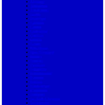
Alagoano
Amapaense
Amazonense
Baiano
Brasiliense
Capixaba
Carioca
Catarinense
Cearense
Gaúcho
Goiano
Maranhense
Mato-Grossense
Mineiro
Paraense
Paraibano
Paranaense
Pernambucano
Piauiense
Potiguar
Rondoniense
Roraimense
Sergipano
Sul-Mato-Grossense
Tocantinense