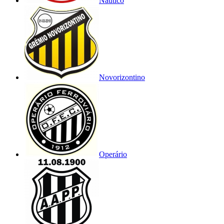
Náutico
Novorizontino
Operário