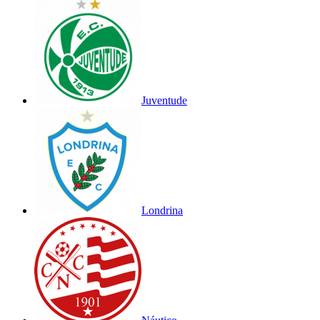
Juventude
Londrina