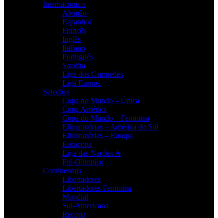
Internacionais
Alemão
Espanhol
Francês
Inglês
Italiano
Português
Saudita
Liga dos Campeões
Liga Europa
Seleções
Copa do Mundo – Única
Copa América
Copa do Mundo – Feminina
Eliminatórias – América do Sul
Eliminatórias – Europa
Eurocopa
Liga das Nações A
Pré-Olímpico
Continentais
Libertadores
Libertadores Feminina
Mundial
Sul-Americana
Recopa