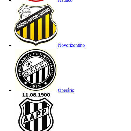
Náutico
Novorizontino
Operário