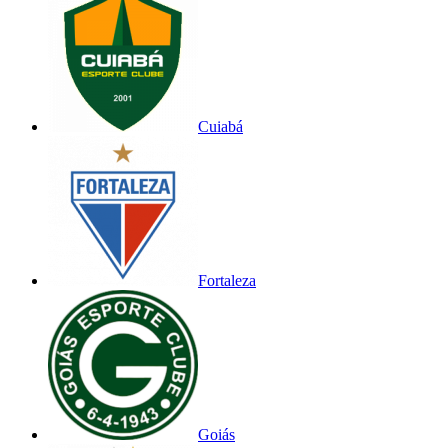
Cuiabá
Fortaleza
Goiás