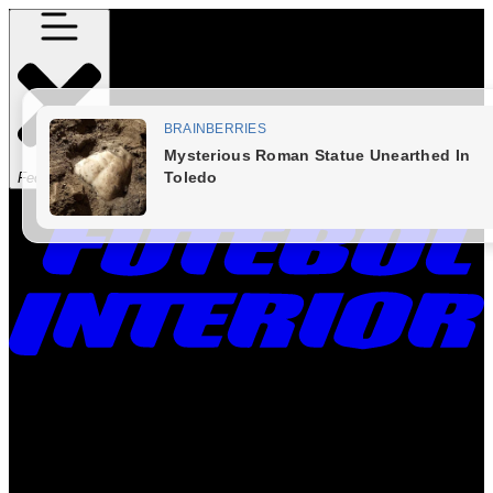
Fechar Menu
Times
Placar
Rádio