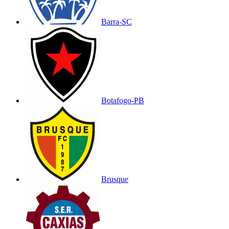
Barra-SC
Botafogo-PB
Brusque