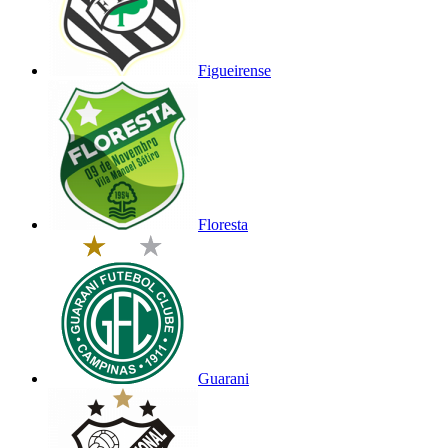
Figueirense
Floresta
Guarani