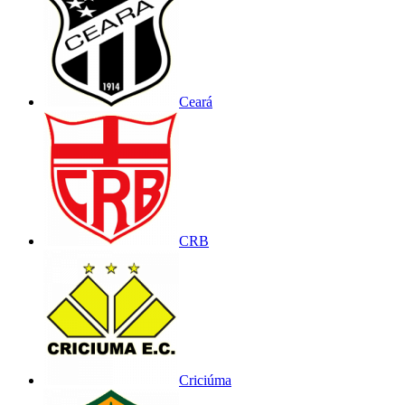
Ceará
CRB
Criciúma