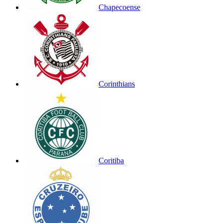
Chapecoense
Corinthians
Coritiba