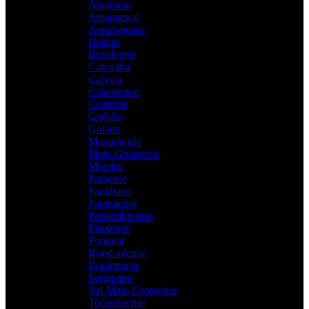
Alagoano
Amapaense
Amazonense
Baiano
Brasiliense
Capixaba
Carioca
Catarinense
Cearense
Gaúcho
Goiano
Maranhense
Mato-Grossense
Mineiro
Paraense
Paraibano
Paranaense
Pernambucano
Piauiense
Potiguar
Rondoniense
Roraimense
Sergipano
Sul-Mato-Grossense
Tocantinense