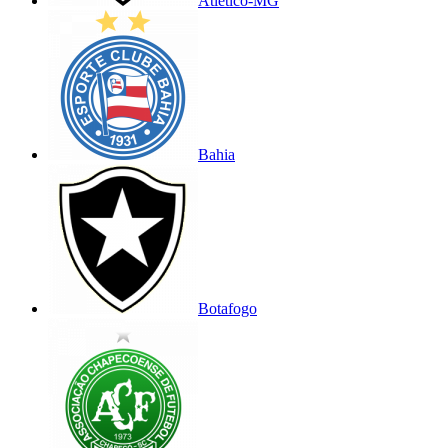
Atlético-MG
Bahia
Botafogo