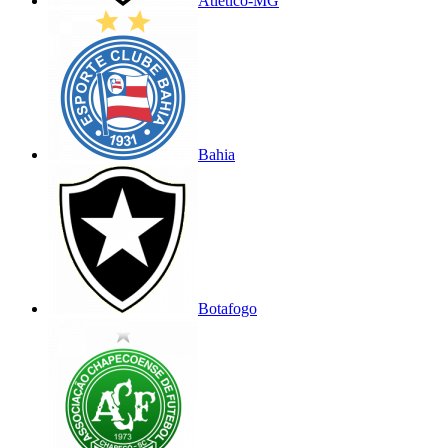
Atlético-MG
Bahia
Botafogo