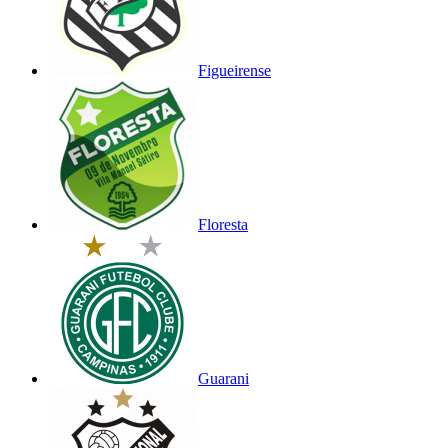
Figueirense
Floresta
Guarani