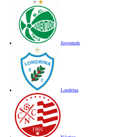
Juventude
Londrina