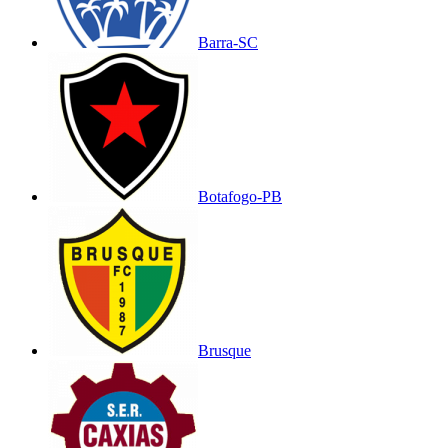
Barra-SC
Botafogo-PB
Brusque