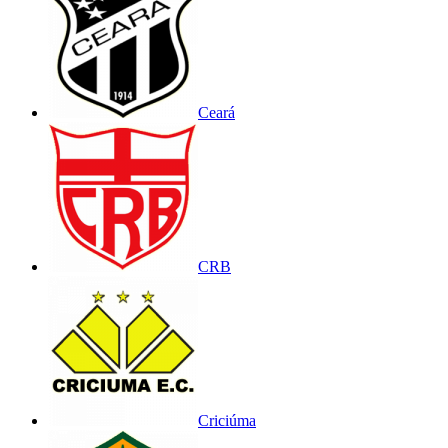
Ceará
CRB
Criciúma