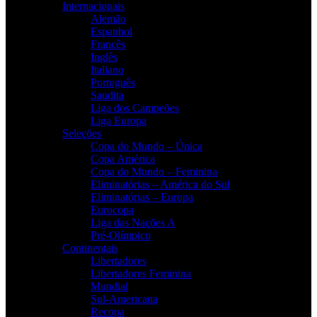
Internacionais
Alemão
Espanhol
Francês
Inglês
Italiano
Português
Saudita
Liga dos Campeões
Liga Europa
Seleções
Copa do Mundo – Única
Copa América
Copa do Mundo – Feminina
Eliminatórias – América do Sul
Eliminatórias – Europa
Eurocopa
Liga das Nações A
Pré-Olímpico
Continentais
Libertadores
Libertadores Feminina
Mundial
Sul-Americana
Recopa