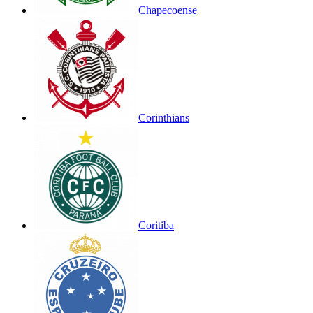
Chapecoense
Corinthians
Coritiba