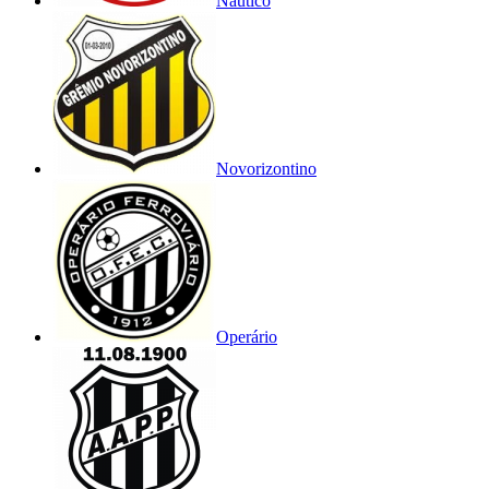
Náutico
Novorizontino
Operário