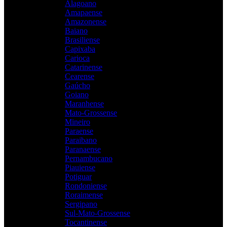
Alagoano
Amapaense
Amazonense
Baiano
Brasiliense
Capixaba
Carioca
Catarinense
Cearense
Gaúcho
Goiano
Maranhense
Mato-Grossense
Mineiro
Paraense
Paraibano
Paranaense
Pernambucano
Piauiense
Potiguar
Rondoniense
Roraimense
Sergipano
Sul-Mato-Grossense
Tocantinense