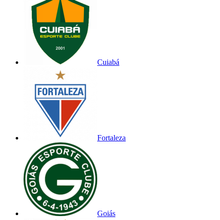
Cuiabá
Fortaleza
Goiás