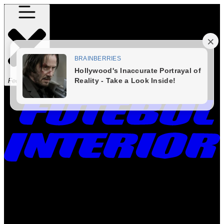
Fechar Menu
Times
Placar
Rádio